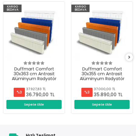
KARGO
KARGO
BEDAVA
BEDAVA
Duffmart Comfort
Duffmart Comfort
30x363 cm Antrasit
30x355 cm Antrasit
Alüminyum Radyatör
Alüminyum Radyatör
37.927,83 TL
37.000,00 TL
%3
%3
36.790,00 TL
35.890,00 TL
Sepete Ekle
Sepete Ekle
Hızlı Teslimat