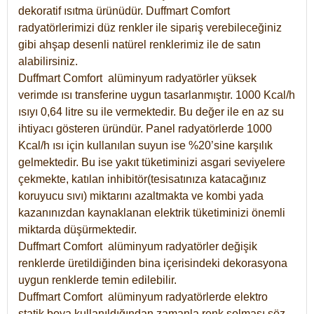
dekoratif ısıtma ürünüdür.
Duffmart Comfort
radyatörlerimizi düz renkler ile sipariş verebileceğiniz
gibi ahşap desenli natürel renklerimiz ile de satın
alabilirsiniz.
Duffmart Comfort alüminyum radyatörler yüksek
verimde ısı transferine uygun tasarlanmıştır. 1000 Kcal/h
ısıyı 0,64 litre su ile vermektedir. Bu değer ile en az su
ihtiyacı gösteren üründür. Panel radyatörlerde 1000
Kcal/h ısı için kullanılan suyun ise %20’sine karşılık
gelmektedir. Bu ise yakıt tüketiminizi asgari seviyelere
çekmekte, katılan inhibitör(tesisatınıza katacağınız
koruyucu sıvı) miktarını azaltmakta ve kombi yada
kazanınızdan kaynaklanan elektrik tüketiminizi önemli
miktarda düşürmektedir.
Duffmart Comfort alüminyum radyatörler değişik
renklerde üretildiğinden bina içerisindeki dekorasyona
uygun renklerde temin edilebilir.
Duffmart
Comfort
alüminyum radyatörlerde elektro
statik boya kullanıldığından zamanla renk solması söz