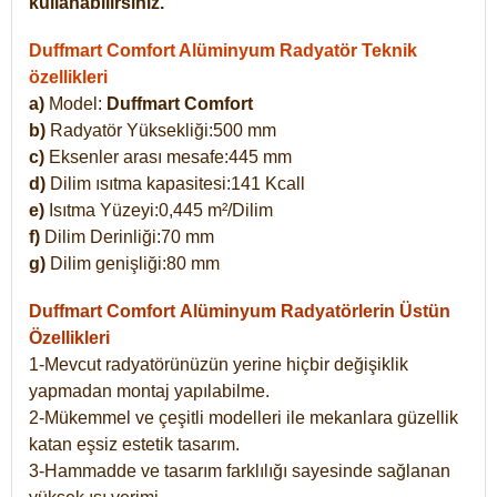
kullanabilirsiniz.
Duffmart Comfort Alüminyum Radyatör Teknik
özellikleri
a)
Model:
Duffmart Comfort
b)
Radyatör Yüksekliği:500 mm
c)
Eksenler arası mesafe:445 mm
d)
Dilim ısıtma kapasitesi:141 Kcall
e)
Isıtma Yüzeyi:0,445 m²/Dilim
f)
Dilim Derinliği:70 mm
g)
Dilim genişliği:80 mm
Duffmart Comfort
Alüminyum Radyatörlerin Üstün
Özellikleri
1-Mevcut radyatörünüzün yerine hiçbir değişiklik
yapmadan montaj yapılabilme.
2-Mükemmel ve çeşitli modelleri ile mekanlara güzellik
katan eşsiz estetik tasarım.
3-Hammadde ve tasarım farklılığı sayesinde sağlanan