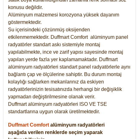
konusu değildir.
Alüminyum malzemesi korozyona yüksek dayanım
göstermektedir.
Su içerisindeki çözünmüş oksijenden
etkilenmemektedir. Duffmart
Comfort
alüminyum panel
radyatörler standart askı sistemiyle montaj
yapılabilmekte, ince ve zarif yapısı sayesinde montaj
yapılan yerde fazla yer kaplamamaktadır. Duffmart
alüminyum radyatörleri standart panel radyatörlerle aynı
bağlantı çap ve ölçülerine sahiptir. Bu durum montaj
kolaylığı sağlarken mekanlarınız da eskiyen
radyatörlerinizin tesisatınızda herhangi bir değişiklik
yapmadan değiştirilmesine olanak verir.
Duffmart alüminyum radyatörleri ISO VE TSE
standartlarına uygun olarak üretilmektedir.
Duffmart Comfort
alüminyum radyatörleri
aşağıda verilen renklerde seçim yaparak