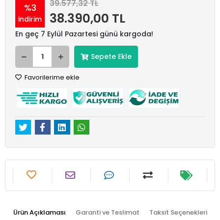
39.577,32 TL
%3
38.390,00 TL
indirim
En geç 7 Eylül Pazartesi günü kargoda!
Sepete Ekle
Favorilerime ekle
Ürün Açıklaması
Garanti ve Teslimat
Taksit Seçenekleri