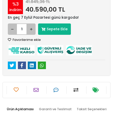
41.845,36 TL
%3
40.590,00 TL
indirim
En geç 7 Eylül Pazartesi günü kargoda!
Sepete Ekle
Favorilerime ekle
Ürün Açıklaması
Garanti ve Teslimat
Taksit Seçenekleri