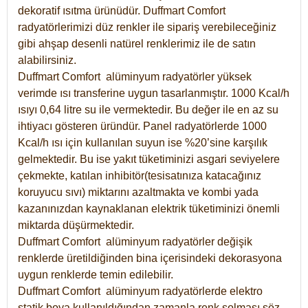
dekoratif ısıtma ürünüdür.
Duffmart Comfort
radyatörlerimizi düz renkler ile sipariş verebileceğiniz
gibi ahşap desenli natürel renklerimiz ile de satın
alabilirsiniz.
Duffmart Comfort alüminyum radyatörler yüksek
verimde ısı transferine uygun tasarlanmıştır. 1000 Kcal/h
ısıyı 0,64 litre su ile vermektedir. Bu değer ile en az su
ihtiyacı gösteren üründür. Panel radyatörlerde 1000
Kcal/h ısı için kullanılan suyun ise %20’sine karşılık
gelmektedir. Bu ise yakıt tüketiminizi asgari seviyelere
çekmekte, katılan inhibitör(tesisatınıza katacağınız
koruyucu sıvı) miktarını azaltmakta ve kombi yada
kazanınızdan kaynaklanan elektrik tüketiminizi önemli
miktarda düşürmektedir.
Duffmart Comfort alüminyum radyatörler değişik
renklerde üretildiğinden bina içerisindeki dekorasyona
uygun renklerde temin edilebilir.
Duffmart
Comfort
alüminyum radyatörlerde elektro
statik boya kullanıldığından zamanla renk solması söz