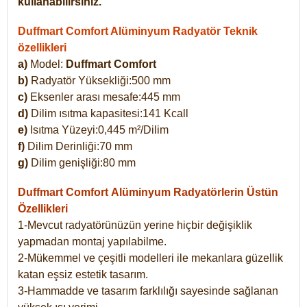
kullanabilirsiniz.
Duffmart Comfort Alüminyum Radyatör Teknik
özellikleri
a)
Model:
Duffmart Comfort
b)
Radyatör Yüksekliği:500 mm
c)
Eksenler arası mesafe:445 mm
d)
Dilim ısıtma kapasitesi:141 Kcall
e)
Isıtma Yüzeyi:0,445 m²/Dilim
f)
Dilim Derinliği:70 mm
g)
Dilim genişliği:80 mm
Duffmart Comfort
Alüminyum Radyatörlerin Üstün
Özellikleri
1-Mevcut radyatörünüzün yerine hiçbir değişiklik
yapmadan montaj yapılabilme.
2-Mükemmel ve çeşitli modelleri ile mekanlara güzellik
katan eşsiz estetik tasarım.
3-Hammadde ve tasarım farklılığı sayesinde sağlanan