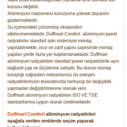
konusu değildir.
Alüminyum malzemesi korozyona yüksek dayanım
göstermektedir.
Su içerisindeki çözünmüş oksijenden
etkilenmemektedir. Duffmart
Comfort
alüminyum panel
radyatörler standart askı sistemiyle montaj
yapılabilmekte, ince ve zarif yapısı sayesinde montaj
yapılan yerde fazla yer kaplamamaktadır. Duffmart
alüminyum radyatörleri standart panel radyatörlerle aynı
bağlantı çap ve ölçülerine sahiptir. Bu durum montaj
kolaylığı sağlarken mekanlarınız da eskiyen
radyatörlerinizin tesisatınızda herhangi bir değişiklik
yapmadan değiştirilmesine olanak verir.
Duffmart alüminyum radyatörleri ISO VE TSE
standartlarına uygun olarak üretilmektedir.
Duffmart Comfort
alüminyum radyatörleri
aşağıda verilen renklerde seçim yaparak