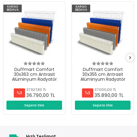
KARGO
KARGO
BEDAVA
BEDAVA
Duffmart Comfort
Duffmart Comfort
30x363 cm Antrasit
30x355 cm Antrasit
Alüminyum Radyatör
Alüminyum Radyatör
37.927,83 TL
37.000,00 TL
%3
%3
36.790,00 TL
35.890,00 TL
Sepete Ekle
Sepete Ekle
Hızlı Teslimat