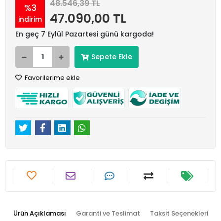
48.546,39 TL
%3
47.090,00 TL
indirim
En geç 7 Eylül Pazartesi günü kargoda!
Sepete Ekle
Favorilerime ekle
Ürün Açıklaması
Garanti ve Teslimat
Taksit Seçenekleri