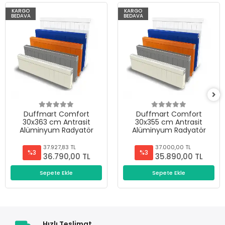
KARGO
KARGO
BEDAVA
BEDAVA
Duffmart Comfort
Duffmart Comfort
30x363 cm Antrasit
30x355 cm Antrasit
Alüminyum Radyatör
Alüminyum Radyatör
37.927,83 TL
37.000,00 TL
%3
%3
36.790,00 TL
35.890,00 TL
Sepete Ekle
Sepete Ekle
Hızlı Teslimat