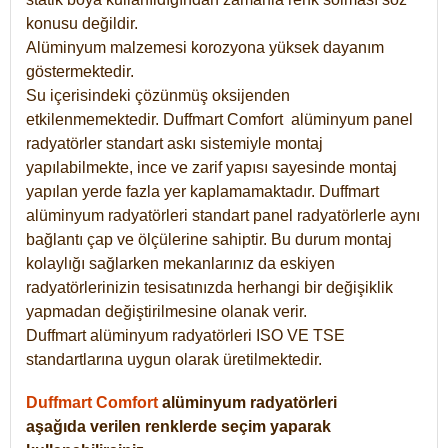
konusu değildir.
Alüminyum malzemesi korozyona yüksek dayanım
göstermektedir.
Su içerisindeki çözünmüş oksijenden
etkilenmemektedir. Duffmart
Comfort
alüminyum panel
radyatörler standart askı sistemiyle montaj
yapılabilmekte, ince ve zarif yapısı sayesinde montaj
yapılan yerde fazla yer kaplamamaktadır. Duffmart
alüminyum radyatörleri standart panel radyatörlerle aynı
bağlantı çap ve ölçülerine sahiptir. Bu durum montaj
kolaylığı sağlarken mekanlarınız da eskiyen
radyatörlerinizin tesisatınızda herhangi bir değişiklik
yapmadan değiştirilmesine olanak verir.
Duffmart alüminyum radyatörleri ISO VE TSE
standartlarına uygun olarak üretilmektedir.
Duffmart Comfort
alüminyum radyatörleri
aşağıda verilen renklerde seçim yaparak