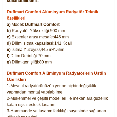
kullanabilirsiniz.
Duffmart Comfort Alüminyum Radyatör Teknik
özellikleri
a)
Model:
Duffmart Comfort
b)
Radyatör Yüksekliği:500 mm
c)
Eksenler arası mesafe:445 mm
d)
Dilim ısıtma kapasitesi:141 Kcall
e)
Isıtma Yüzeyi:0,445 m²/Dilim
f)
Dilim Derinliği:70 mm
g)
Dilim genişliği:80 mm
Duffmart Comfort
Alüminyum Radyatörlerin Üstün
Özellikleri
1-Mevcut radyatörünüzün yerine hiçbir değişiklik
yapmadan montaj yapılabilme.
2-Mükemmel ve çeşitli modelleri ile mekanlara güzellik
katan eşsiz estetik tasarım.
3-Hammadde ve tasarım farklılığı sayesinde sağlanan