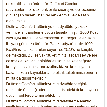
dekoratif ısıtma ürünüdür.
Duffmart Comfort
radyatörlerimizi düz renkler ile sipariş verebileceğiniz
gibi ahşap desenli natürel renklerimiz ile de satın
alabilirsiniz.
Duffmart Comfort alüminyum radyatörler yüksek
verimde ısı transferine uygun tasarlanmıştır. 1000 Kcal/h
ısıyı 0,64 litre su ile vermektedir. Bu değer ile en az su
ihtiyacı gösteren üründür. Panel radyatörlerde 1000
Kcal/h ısı için kullanılan suyun ise %20’sine karşılık
gelmektedir. Bu ise yakıt tüketiminizi asgari seviyelere
çekmekte, katılan inhibitör(tesisatınıza katacağınız
koruyucu sıvı) miktarını azaltmakta ve kombi yada
kazanınızdan kaynaklanan elektrik tüketiminizi önemli
miktarda düşürmektedir.
Duffmart Comfort alüminyum radyatörler değişik
renklerde üretildiğinden bina içerisindeki dekorasyona
uygun renklerde temin edilebilir.
Duffmart
Comfort
alüminyum radyatörlerde elektro
statik boya kullanıldığından zamanla renk solması söz