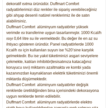
dekoratif ısıtma ürünüdür.
Duffmart Comfort
radyatörlerimizi düz renkler ile sipariş verebileceğiniz
gibi ahşap desenli natürel renklerimiz ile de satın
alabilirsiniz.
Duffmart Comfort alüminyum radyatörler yüksek
verimde ısı transferine uygun tasarlanmıştır. 1000 Kcal/h
ısıyı 0,64 litre su ile vermektedir. Bu değer ile en az su
ihtiyacı gösteren üründür. Panel radyatörlerde 1000
Kcal/h ısı için kullanılan suyun ise %20’sine karşılık
gelmektedir. Bu ise yakıt tüketiminizi asgari seviyelere
çekmekte, katılan inhibitör(tesisatınıza katacağınız
koruyucu sıvı) miktarını azaltmakta ve kombi yada
kazanınızdan kaynaklanan elektrik tüketiminizi önemli
miktarda düşürmektedir.
Duffmart Comfort alüminyum radyatörler değişik
renklerde üretildiğinden bina içerisindeki dekorasyona
uygun renklerde temin edilebilir.
Duffmart
Comfort
alüminyum radyatörlerde elektro
statik boya kullanıldığından zamanla renk solması söz