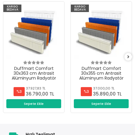
KARGO
KARGO
BEDAVA
BEDAVA
Duffmart Comfort
Duffmart Comfort
30x363 cm Antrasit
30x355 cm Antrasit
Alüminyum Radyatör
Alüminyum Radyatör
37.927,83 TL
37.000,00 TL
%3
%3
36.790,00 TL
35.890,00 TL
Sepete Ekle
Sepete Ekle
Hızlı Teslimat