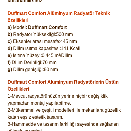
kullanabilirsiniz.
Duffmart Comfort Alüminyum Radyatör Teknik
özellikleri
a)
Model:
Duffmart Comfort
b)
Radyatör Yüksekliği:500 mm
c)
Eksenler arası mesafe:445 mm
d)
Dilim ısıtma kapasitesi:141 Kcall
e)
Isıtma Yüzeyi:0,445 m²/Dilim
f)
Dilim Derinliği:70 mm
g)
Dilim genişliği:80 mm
Duffmart Comfort
Alüminyum Radyatörlerin Üstün
Özellikleri
1-Mevcut radyatörünüzün yerine hiçbir değişiklik
yapmadan montaj yapılabilme.
2-Mükemmel ve çeşitli modelleri ile mekanlara güzellik
katan eşsiz estetik tasarım.
3-Hammadde ve tasarım farklılığı sayesinde sağlanan