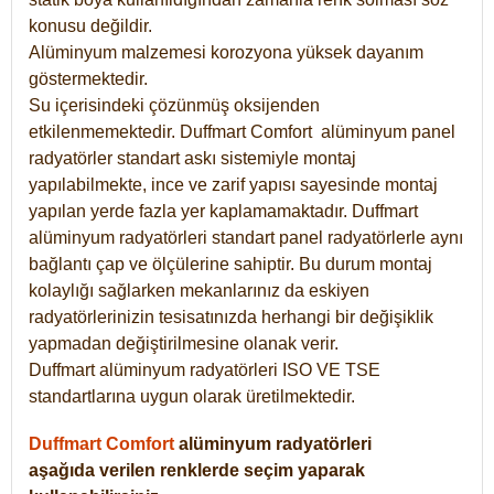
konusu değildir.
Alüminyum malzemesi korozyona yüksek dayanım
göstermektedir.
Su içerisindeki çözünmüş oksijenden
etkilenmemektedir. Duffmart
Comfort
alüminyum panel
radyatörler standart askı sistemiyle montaj
yapılabilmekte, ince ve zarif yapısı sayesinde montaj
yapılan yerde fazla yer kaplamamaktadır. Duffmart
alüminyum radyatörleri standart panel radyatörlerle aynı
bağlantı çap ve ölçülerine sahiptir. Bu durum montaj
kolaylığı sağlarken mekanlarınız da eskiyen
radyatörlerinizin tesisatınızda herhangi bir değişiklik
yapmadan değiştirilmesine olanak verir.
Duffmart alüminyum radyatörleri ISO VE TSE
standartlarına uygun olarak üretilmektedir.
Duffmart Comfort
alüminyum radyatörleri
aşağıda verilen renklerde seçim yaparak