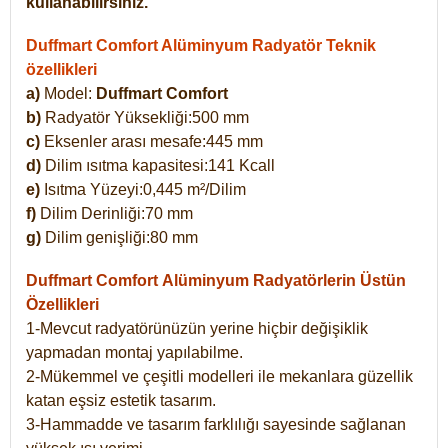
kullanabilirsiniz.
Duffmart Comfort Alüminyum Radyatör Teknik
özellikleri
a)
Model:
Duffmart Comfort
b)
Radyatör Yüksekliği:500 mm
c)
Eksenler arası mesafe:445 mm
d)
Dilim ısıtma kapasitesi:141 Kcall
e)
Isıtma Yüzeyi:0,445 m²/Dilim
f)
Dilim Derinliği:70 mm
g)
Dilim genişliği:80 mm
Duffmart Comfort
Alüminyum Radyatörlerin Üstün
Özellikleri
1-Mevcut radyatörünüzün yerine hiçbir değişiklik
yapmadan montaj yapılabilme.
2-Mükemmel ve çeşitli modelleri ile mekanlara güzellik
katan eşsiz estetik tasarım.
3-Hammadde ve tasarım farklılığı sayesinde sağlanan