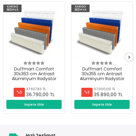
KARGO
KARGO
BEDAVA
BEDAVA
Duffmart Comfort
Duffmart Comfort
30x363 cm Antrasit
30x355 cm Antrasit
Alüminyum Radyatör
Alüminyum Radyatör
37.927,83 TL
37.000,00 TL
%3
%3
36.790,00 TL
35.890,00 TL
Sepete Ekle
Sepete Ekle
Hızlı Teslimat