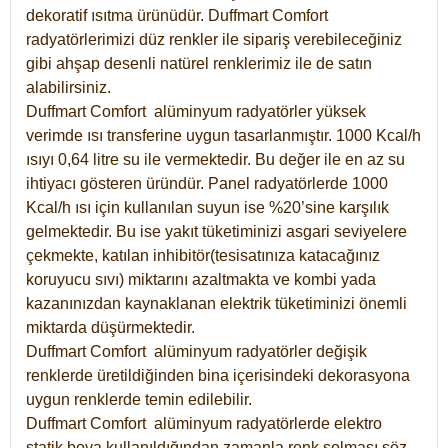
dekoratif ısıtma ürünüdür.
Duffmart Comfort
radyatörlerimizi düz renkler ile sipariş verebileceğiniz
gibi ahşap desenli natürel renklerimiz ile de satın
alabilirsiniz.
Duffmart Comfort alüminyum radyatörler yüksek
verimde ısı transferine uygun tasarlanmıştır. 1000 Kcal/h
ısıyı 0,64 litre su ile vermektedir. Bu değer ile en az su
ihtiyacı gösteren üründür. Panel radyatörlerde 1000
Kcal/h ısı için kullanılan suyun ise %20’sine karşılık
gelmektedir. Bu ise yakıt tüketiminizi asgari seviyelere
çekmekte, katılan inhibitör(tesisatınıza katacağınız
koruyucu sıvı) miktarını azaltmakta ve kombi yada
kazanınızdan kaynaklanan elektrik tüketiminizi önemli
miktarda düşürmektedir.
Duffmart Comfort alüminyum radyatörler değişik
renklerde üretildiğinden bina içerisindeki dekorasyona
uygun renklerde temin edilebilir.
Duffmart
Comfort
alüminyum radyatörlerde elektro
statik boya kullanıldığından zamanla renk solması söz