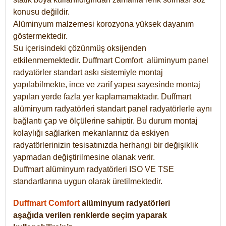
konusu değildir.
Alüminyum malzemesi korozyona yüksek dayanım
göstermektedir.
Su içerisindeki çözünmüş oksijenden
etkilenmemektedir. Duffmart
Comfort
alüminyum panel
radyatörler standart askı sistemiyle montaj
yapılabilmekte, ince ve zarif yapısı sayesinde montaj
yapılan yerde fazla yer kaplamamaktadır. Duffmart
alüminyum radyatörleri standart panel radyatörlerle aynı
bağlantı çap ve ölçülerine sahiptir. Bu durum montaj
kolaylığı sağlarken mekanlarınız da eskiyen
radyatörlerinizin tesisatınızda herhangi bir değişiklik
yapmadan değiştirilmesine olanak verir.
Duffmart alüminyum radyatörleri ISO VE TSE
standartlarına uygun olarak üretilmektedir.
Duffmart Comfort
alüminyum radyatörleri
aşağıda verilen renklerde seçim yaparak