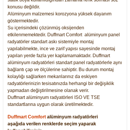
konusu değildir.
Alüminyum malzemesi korozyona yüksek dayanım
göstermektedir.
Su içerisindeki çözünmüş oksijenden
etkilenmemektedir. Duffmart
Comfort
alüminyum panel
radyatörler standart askı sistemiyle montaj
yapılabilmekte, ince ve zarif yapısı sayesinde montaj
yapılan yerde fazla yer kaplamamaktadır. Duffmart
alüminyum radyatörleri standart panel radyatörlerle aynı
bağlantı çap ve ölçülerine sahiptir. Bu durum montaj
kolaylığı sağlarken mekanlarınız da eskiyen
radyatörlerinizin tesisatınızda herhangi bir değişiklik
yapmadan değiştirilmesine olanak verir.
Duffmart alüminyum radyatörleri ISO VE TSE
standartlarına uygun olarak üretilmektedir.
Duffmart Comfort
alüminyum radyatörleri
aşağıda verilen renklerde seçim yaparak