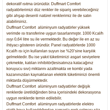
dekoratif ısıtma ürünüdür.
Duffmart Comfort
radyatörlerimizi düz renkler ile sipariş verebileceğiniz
gibi ahşap desenli natürel renklerimiz ile de satın
alabilirsiniz.
Duffmart Comfort alüminyum radyatörler yüksek
verimde ısı transferine uygun tasarlanmıştır. 1000 Kcal/h
ısıyı 0,64 litre su ile vermektedir. Bu değer ile en az su
ihtiyacı gösteren üründür. Panel radyatörlerde 1000
Kcal/h ısı için kullanılan suyun ise %20’sine karşılık
gelmektedir. Bu ise yakıt tüketiminizi asgari seviyelere
çekmekte, katılan inhibitör(tesisatınıza katacağınız
koruyucu sıvı) miktarını azaltmakta ve kombi yada
kazanınızdan kaynaklanan elektrik tüketiminizi önemli
miktarda düşürmektedir.
Duffmart Comfort alüminyum radyatörler değişik
renklerde üretildiğinden bina içerisindeki dekorasyona
uygun renklerde temin edilebilir.
Duffmart
Comfort
alüminyum radyatörlerde elektro
statik boya kullanıldığından zamanla renk solması söz