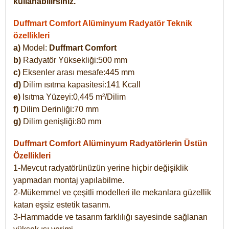
kullanabilirsiniz.
Duffmart Comfort Alüminyum Radyatör Teknik
özellikleri
a)
Model:
Duffmart Comfort
b)
Radyatör Yüksekliği:500 mm
c)
Eksenler arası mesafe:445 mm
d)
Dilim ısıtma kapasitesi:141 Kcall
e)
Isıtma Yüzeyi:0,445 m²/Dilim
f)
Dilim Derinliği:70 mm
g)
Dilim genişliği:80 mm
Duffmart Comfort
Alüminyum Radyatörlerin Üstün
Özellikleri
1-Mevcut radyatörünüzün yerine hiçbir değişiklik
yapmadan montaj yapılabilme.
2-Mükemmel ve çeşitli modelleri ile mekanlara güzellik
katan eşsiz estetik tasarım.
3-Hammadde ve tasarım farklılığı sayesinde sağlanan