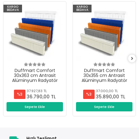
KARGO
KARGO
BEDAVA
BEDAVA
Duffmart Comfort
Duffmart Comfort
30x363 cm Antrasit
30x355 cm Antrasit
Alüminyum Radyatör
Alüminyum Radyatör
37.927,83 TL
37.000,00 TL
%3
%3
36.790,00 TL
35.890,00 TL
Sepete Ekle
Sepete Ekle
Hızlı Teslimat