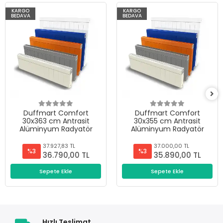
KARGO
KARGO
BEDAVA
BEDAVA
Duffmart Comfort
Duffmart Comfort
30x363 cm Antrasit
30x355 cm Antrasit
Alüminyum Radyatör
Alüminyum Radyatör
37.927,83 TL
37.000,00 TL
%3
%3
36.790,00 TL
35.890,00 TL
Sepete Ekle
Sepete Ekle
Hızlı Teslimat