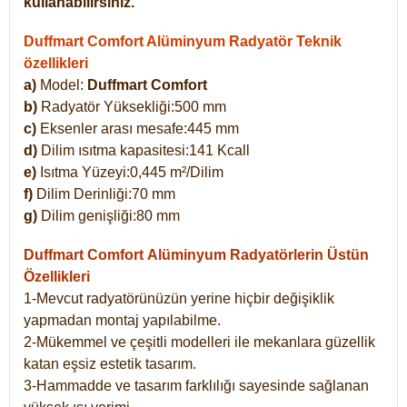
kullanabilirsiniz.
Duffmart Comfort Alüminyum Radyatör Teknik
özellikleri
a)
Model:
Duffmart Comfort
b)
Radyatör Yüksekliği:500 mm
c)
Eksenler arası mesafe:445 mm
d)
Dilim ısıtma kapasitesi:141 Kcall
e)
Isıtma Yüzeyi:0,445 m²/Dilim
f)
Dilim Derinliği:70 mm
g)
Dilim genişliği:80 mm
Duffmart Comfort
Alüminyum Radyatörlerin Üstün
Özellikleri
1-Mevcut radyatörünüzün yerine hiçbir değişiklik
yapmadan montaj yapılabilme.
2-Mükemmel ve çeşitli modelleri ile mekanlara güzellik
katan eşsiz estetik tasarım.
3-Hammadde ve tasarım farklılığı sayesinde sağlanan