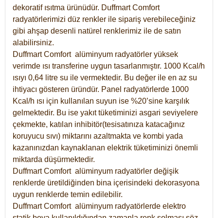
dekoratif ısıtma ürünüdür.
Duffmart Comfort
radyatörlerimizi düz renkler ile sipariş verebileceğiniz
gibi ahşap desenli natürel renklerimiz ile de satın
alabilirsiniz.
Duffmart Comfort alüminyum radyatörler yüksek
verimde ısı transferine uygun tasarlanmıştır. 1000 Kcal/h
ısıyı 0,64 litre su ile vermektedir. Bu değer ile en az su
ihtiyacı gösteren üründür. Panel radyatörlerde 1000
Kcal/h ısı için kullanılan suyun ise %20’sine karşılık
gelmektedir. Bu ise yakıt tüketiminizi asgari seviyelere
çekmekte, katılan inhibitör(tesisatınıza katacağınız
koruyucu sıvı) miktarını azaltmakta ve kombi yada
kazanınızdan kaynaklanan elektrik tüketiminizi önemli
miktarda düşürmektedir.
Duffmart Comfort alüminyum radyatörler değişik
renklerde üretildiğinden bina içerisindeki dekorasyona
uygun renklerde temin edilebilir.
Duffmart
Comfort
alüminyum radyatörlerde elektro
statik boya kullanıldığından zamanla renk solması söz