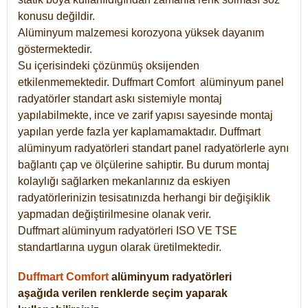
konusu değildir.
Alüminyum malzemesi korozyona yüksek dayanım
göstermektedir.
Su içerisindeki çözünmüş oksijenden
etkilenmemektedir. Duffmart
Comfort
alüminyum panel
radyatörler standart askı sistemiyle montaj
yapılabilmekte, ince ve zarif yapısı sayesinde montaj
yapılan yerde fazla yer kaplamamaktadır. Duffmart
alüminyum radyatörleri standart panel radyatörlerle aynı
bağlantı çap ve ölçülerine sahiptir. Bu durum montaj
kolaylığı sağlarken mekanlarınız da eskiyen
radyatörlerinizin tesisatınızda herhangi bir değişiklik
yapmadan değiştirilmesine olanak verir.
Duffmart alüminyum radyatörleri ISO VE TSE
standartlarına uygun olarak üretilmektedir.
Duffmart Comfort
alüminyum radyatörleri
aşağıda verilen renklerde seçim yaparak