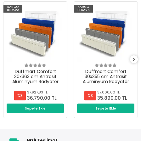
KARGO
KARGO
BEDAVA
BEDAVA
Duffmart Comfort
Duffmart Comfort
30x363 cm Antrasit
30x355 cm Antrasit
Alüminyum Radyatör
Alüminyum Radyatör
37.927,83 TL
37.000,00 TL
%3
%3
36.790,00 TL
35.890,00 TL
Sepete Ekle
Sepete Ekle
Hızlı Teslimat