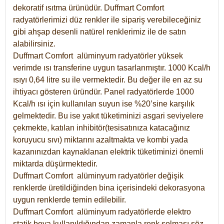
dekoratif ısıtma ürünüdür.
Duffmart Comfort
radyatörlerimizi düz renkler ile sipariş verebileceğiniz
gibi ahşap desenli natürel renklerimiz ile de satın
alabilirsiniz.
Duffmart Comfort alüminyum radyatörler yüksek
verimde ısı transferine uygun tasarlanmıştır. 1000 Kcal/h
ısıyı 0,64 litre su ile vermektedir. Bu değer ile en az su
ihtiyacı gösteren üründür. Panel radyatörlerde 1000
Kcal/h ısı için kullanılan suyun ise %20’sine karşılık
gelmektedir. Bu ise yakıt tüketiminizi asgari seviyelere
çekmekte, katılan inhibitör(tesisatınıza katacağınız
koruyucu sıvı) miktarını azaltmakta ve kombi yada
kazanınızdan kaynaklanan elektrik tüketiminizi önemli
miktarda düşürmektedir.
Duffmart Comfort alüminyum radyatörler değişik
renklerde üretildiğinden bina içerisindeki dekorasyona
uygun renklerde temin edilebilir.
Duffmart
Comfort
alüminyum radyatörlerde elektro
statik boya kullanıldığından zamanla renk solması söz