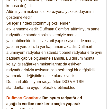
konusu değildir.
Alüminyum malzemesi korozyona yüksek dayanım
göstermektedir.
Su içerisindeki çözünmüş oksijenden
etkilenmemektedir. Duffmart
Comfort
alüminyum panel
radyatörler standart askı sistemiyle montaj
yapılabilmekte, ince ve zarif yapısı sayesinde montaj
yapılan yerde fazla yer kaplamamaktadır. Duffmart
alüminyum radyatörleri standart panel radyatörlerle aynı
bağlantı çap ve ölçülerine sahiptir. Bu durum montaj
kolaylığı sağlarken mekanlarınız da eskiyen
radyatörlerinizin tesisatınızda herhangi bir değişiklik
yapmadan değiştirilmesine olanak verir.
Duffmart alüminyum radyatörleri ISO VE TSE
standartlarına uygun olarak üretilmektedir.
Duffmart Comfort
alüminyum radyatörleri
aşağıda verilen renklerde seçim yaparak