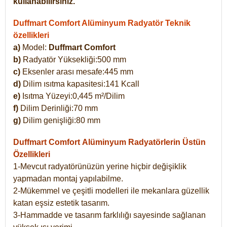
kullanabilirsiniz.
Duffmart Comfort Alüminyum Radyatör Teknik
özellikleri
a)
Model:
Duffmart Comfort
b)
Radyatör Yüksekliği:500 mm
c)
Eksenler arası mesafe:445 mm
d)
Dilim ısıtma kapasitesi:141 Kcall
e)
Isıtma Yüzeyi:0,445 m²/Dilim
f)
Dilim Derinliği:70 mm
g)
Dilim genişliği:80 mm
Duffmart Comfort
Alüminyum Radyatörlerin Üstün
Özellikleri
1-Mevcut radyatörünüzün yerine hiçbir değişiklik
yapmadan montaj yapılabilme.
2-Mükemmel ve çeşitli modelleri ile mekanlara güzellik
katan eşsiz estetik tasarım.
3-Hammadde ve tasarım farklılığı sayesinde sağlanan