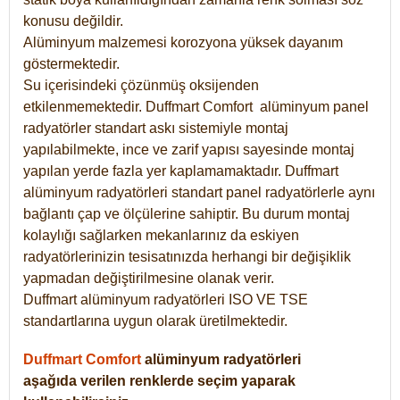
konusu değildir.
Alüminyum malzemesi korozyona yüksek dayanım
göstermektedir.
Su içerisindeki çözünmüş oksijenden
etkilenmemektedir. Duffmart
Comfort
alüminyum panel
radyatörler standart askı sistemiyle montaj
yapılabilmekte, ince ve zarif yapısı sayesinde montaj
yapılan yerde fazla yer kaplamamaktadır. Duffmart
alüminyum radyatörleri standart panel radyatörlerle aynı
bağlantı çap ve ölçülerine sahiptir. Bu durum montaj
kolaylığı sağlarken mekanlarınız da eskiyen
radyatörlerinizin tesisatınızda herhangi bir değişiklik
yapmadan değiştirilmesine olanak verir.
Duffmart alüminyum radyatörleri ISO VE TSE
standartlarına uygun olarak üretilmektedir.
Duffmart Comfort
alüminyum radyatörleri
aşağıda verilen renklerde seçim yaparak