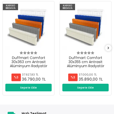
KARGO
KARGO
BEDAVA
BEDAVA
Duffmart Comfort
Duffmart Comfort
30x363 cm Antrasit
30x355 cm Antrasit
Alüminyum Radyatör
Alüminyum Radyatör
37.927,83 TL
37.000,00 TL
%3
%3
36.790,00 TL
35.890,00 TL
Sepete Ekle
Sepete Ekle
Hızlı Teslimat