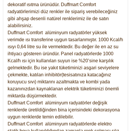
dekoratif ısıtma ürünüdür.
Duffmart Comfort
radyatörlerimizi düz renkler ile sipariş verebileceğiniz
gibi ahşap desenli natürel renklerimiz ile de satın
alabilirsiniz.
Duffmart Comfort alüminyum radyatörler yüksek
verimde ısı transferine uygun tasarlanmıştır. 1000 Kcal/h
ısıyı 0,64 litre su ile vermektedir. Bu değer ile en az su
ihtiyacı gösteren üründür. Panel radyatörlerde 1000
Kcal/h ısı için kullanılan suyun ise %20’sine karşılık
gelmektedir. Bu ise yakıt tüketiminizi asgari seviyelere
çekmekte, katılan inhibitör(tesisatınıza katacağınız
koruyucu sıvı) miktarını azaltmakta ve kombi yada
kazanınızdan kaynaklanan elektrik tüketiminizi önemli
miktarda düşürmektedir.
Duffmart Comfort alüminyum radyatörler değişik
renklerde üretildiğinden bina içerisindeki dekorasyona
uygun renklerde temin edilebilir.
Duffmart
Comfort
alüminyum radyatörlerde elektro
statik boya kullanıldığından zamanla renk solması söz