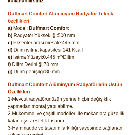
kullanabilirsiniz.
Duffmart Comfort Alüminyum Radyatör Teknik
özellikleri
a)
Model:
Duffmart Comfort
b)
Radyatör Yüksekliği:500 mm
c)
Eksenler arası mesafe:445 mm
d)
Dilim ısıtma kapasitesi:141 Kcall
e)
Isıtma Yüzeyi:0,445 m²/Dilim
f)
Dilim Derinliği:70 mm
g)
Dilim genişliği:80 mm
Duffmart Comfort
Alüminyum Radyatörlerin Üstün
Özellikleri
1-Mevcut radyatörünüzün yerine hiçbir değişiklik
yapmadan montaj yapılabilme.
2-Mükemmel ve çeşitli modelleri ile mekanlara güzellik
katan eşsiz estetik tasarım.
3-Hammadde ve tasarım farklılığı sayesinde sağlanan