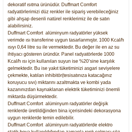
dekoratif ısıtma ürünüdür.
Duffmart Comfort
radyatörlerimizi düz renkler ile sipariş verebileceğiniz
gibi ahşap desenli natürel renklerimiz ile de satın
alabilirsiniz.
Duffmart Comfort alüminyum radyatörler yüksek
verimde ısı transferine uygun tasarlanmıştır. 1000 Kcal/h
ısıyı 0,64 litre su ile vermektedir. Bu değer ile en az su
ihtiyacı gösteren üründür. Panel radyatörlerde 1000
Kcal/h ısı için kullanılan suyun ise %20’sine karşılık
gelmektedir. Bu ise yakıt tüketiminizi asgari seviyelere
çekmekte, katılan inhibitör(tesisatınıza katacağınız
koruyucu sıvı) miktarını azaltmakta ve kombi yada
kazanınızdan kaynaklanan elektrik tüketiminizi önemli
miktarda düşürmektedir.
Duffmart Comfort alüminyum radyatörler değişik
renklerde üretildiğinden bina içerisindeki dekorasyona
uygun renklerde temin edilebilir.
Duffmart
Comfort
alüminyum radyatörlerde elektro
statik boya kullanıldığından zamanla renk solması söz