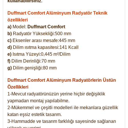
kullanabilirsiniz.
Duffmart Comfort Alüminyum Radyatör Teknik
özellikleri
a)
Model:
Duffmart Comfort
b)
Radyatör Yüksekliği:500 mm
c)
Eksenler arası mesafe:445 mm
d)
Dilim ısıtma kapasitesi:141 Kcall
e)
Isıtma Yüzeyi:0,445 m²/Dilim
f)
Dilim Derinliği:70 mm
g)
Dilim genişliği:80 mm
Duffmart Comfort
Alüminyum Radyatörlerin Üstün
Özellikleri
1-Mevcut radyatörünüzün yerine hiçbir değişiklik
yapmadan montaj yapılabilme.
2-Mükemmel ve çeşitli modelleri ile mekanlara güzellik
katan eşsiz estetik tasarım.
3-Hammadde ve tasarım farklılığı sayesinde sağlanan