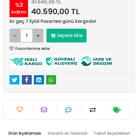
41.845,36 TL
%3
40.590,00 TL
indirim
En geç 7 Eylül Pazartesi günü kargoda!
Sepete Ekle
Favorilerime ekle
Ürün Açıklaması
Garanti ve Teslimat
Taksit Seçenekleri