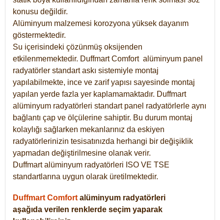
konusu değildir.
Alüminyum malzemesi korozyona yüksek dayanım
göstermektedir.
Su içerisindeki çözünmüş oksijenden
etkilenmemektedir. Duffmart
Comfort
alüminyum panel
radyatörler standart askı sistemiyle montaj
yapılabilmekte, ince ve zarif yapısı sayesinde montaj
yapılan yerde fazla yer kaplamamaktadır. Duffmart
alüminyum radyatörleri standart panel radyatörlerle aynı
bağlantı çap ve ölçülerine sahiptir. Bu durum montaj
kolaylığı sağlarken mekanlarınız da eskiyen
radyatörlerinizin tesisatınızda herhangi bir değişiklik
yapmadan değiştirilmesine olanak verir.
Duffmart alüminyum radyatörleri ISO VE TSE
standartlarına uygun olarak üretilmektedir.
Duffmart Comfort
alüminyum radyatörleri
aşağıda verilen renklerde seçim yaparak