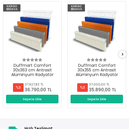
KARGO
KARGO
BEDAVA
BEDAVA
Duffmart Comfort
Duffmart Comfort
30x363 cm Antrasit
30x355 cm Antrasit
Alüminyum Radyatör
Alüminyum Radyatör
37.927,83 TL
37.000,00 TL
%3
%3
36.790,00 TL
35.890,00 TL
Sepete Ekle
Sepete Ekle
Hızlı Teslimat