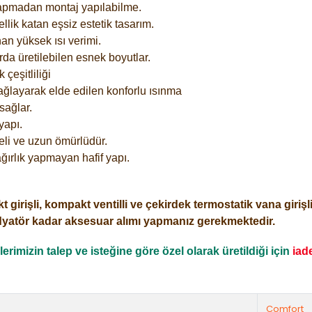
yapmadan montaj yapılabilme.
lik katan eşsiz estetik tasarım.
an yüksek ısı verimi.
rda üretilebilen esnek boyutlar.
çeşitliliği
ağlayarak elde edilen konforlu ısınma
sağlar.
yapı.
eli ve uzun ömürlüdür.
ğırlık yapmayan hafif yapı.
işli, kompakt ventilli ve çekirdek termostatik vana girişli o
dyatör kadar aksesuar alımı yapmanız gerekmektedir.
rimizin talep ve isteğine göre özel olarak üretildiği için
iad
Comfort