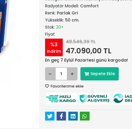
Radyatör Modeli:
Comfort
Renk:
Parlak Gri
Yükseklik:
50 cm.
Stok:
20+
Fiyat
48.546,39 TL
%3
47.090,00 TL
indirim
En geç 7 Eylül Pazartesi günü kargoda!
Sepete Ekle
Favorilerime ekle