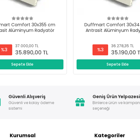
mart Comfort 30x355 cm
Duffmart Comfort 30x3
asit Alüminyum Radyatör
Antrasit Alüminyum Rad
37.000,00 TL
36.278,35 TL
%3
%3
35.890,00 TL
35.190,00 
Sepete Ekle
Sepete Ekle
Güvenli Alışveriş
Geniş Ürün Yelpazes
Güvenli ve kolay ödeme
Binlerce ürün ve kampa
sistemi
seçeneği
Kurumsal
Kategoriler