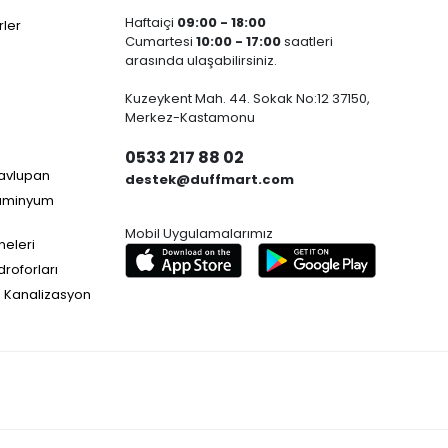
Haftaiçi
09:00 - 18:00
ler
Cumartesi
10:00 - 17:00
saatleri
arasında ulaşabilirsiniz.
Kuzeykent Mah. 44. Sokak No:12 37150,
Merkez-Kastamonu
0533 217 88 02
Havlupan
destek@duffmart.com
lüminyum
Mobil Uygulamalarımız
neleri
droforları
e Kanalizasyon