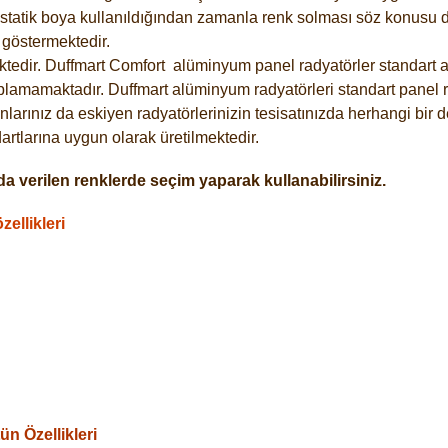
statik boya kullanıldığından zamanla renk solması söz konusu de
göstermektedir.
tedir. Duffmart
Comfort
alüminyum panel radyatörler standart as
plamamaktadır. Duffmart alüminyum radyatörleri standart panel ra
larınız da eskiyen radyatörlerinizin tesisatınızda herhangi bir d
tlarına uygun olarak üretilmektedir.
a verilen renklerde seçim yaparak kullanabilirsiniz.
ellikleri
n Özellikleri