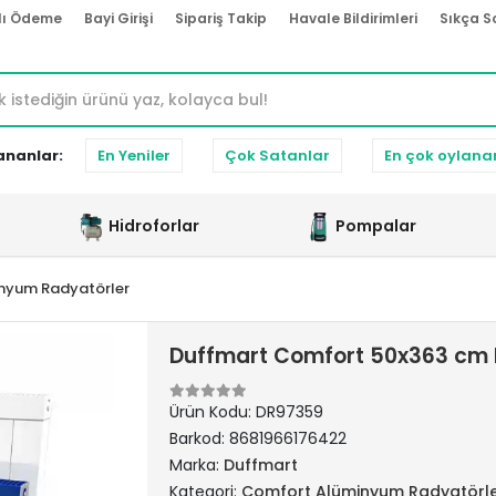
lı Ödeme
Bayi Girişi
Sipariş Takip
Havale Bildirimleri
Sıkça S
ananlar:
En Yeniler
Çok Satanlar
En çok oylana
Hidroforlar
Pompalar
nyum Radyatörler
Duffmart Comfort 50x363 cm 
Ürün Kodu:
DR97359
Barkod:
8681966176422
Marka:
Duffmart
Kategori:
Comfort Alüminyum Radyatörl