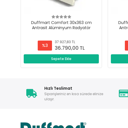
Duffmart Comfort 30x363 cm
Duff
Antrasit Alüminyum Radyatör
Antr
37.927,83 TL
%3
36.790,00 TL
Sepete Ekle
Hızlı Teslimat
Siparişleriniz en kısa sürede elinize
ulaşır.