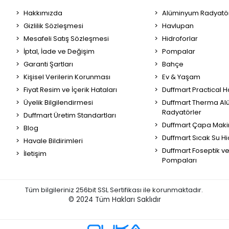
Hakkımızda
Alüminyum Radyatör
Gizlilik Sözleşmesi
Havlupan
Mesafeli Satış Sözleşmesi
Hidroforlar
İptal, İade ve Değişim
Pompalar
Garanti Şartları
Bahçe
Kişisel Verilerin Korunması
Ev & Yaşam
Fiyat Resim ve İçerik Hataları
Duffmart Practical 
Üyelik Bilgilendirmesi
Duffmart Therma A
Radyatörler
Duffmart Üretim Standartları
Duffmart Çapa Maki
Blog
Duffmart Sıcak Su Hi
Havale Bildirimleri
Duffmart Foseptik v
İletişim
Pompaları
Tüm bilgileriniz 256bit SSL Sertifikası ile korunmaktadır.
© 2024
Tüm Hakları Saklıdır