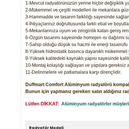
1-Mevcut radyatörünüzün yerine hiçbir değişiklik 
2-Mükemmel ve çeşitli modelleri ile mekanlara güzel
3-Hammadde ve tasarım farklılığı sayesinde sağlan
4-İhtiyaçlarınız doğrultusunda farklı ebat ve boyutla
5-Mekanlarınıza uyum ve zenginlik katan geniş renk 
6-Özgün tasarımı sayesinde homojen ısı dağılımı s
7-Sahip olduğu düşük su hacmi ile enerji tasarrufu 
8-Yüksek hidrostatik basınca dayanıklı mükemmel 
9-Yüksek kalitedeki kaynaklı yapısı sayesinde kalit
10-Montaj kolaylığı sağlayan ve yapılara gereksiz a
11-Delinmelere ve patlamalara karşı dirençlidir.
Duffmart
Comfort
Alüminyum radyatörü kompakt gir
Bunun için yapmanız gereken satın aldığınız ra
Lütfen DİKKAT:
Alüminyum radyatörler müşterile
Radyatör Modeli