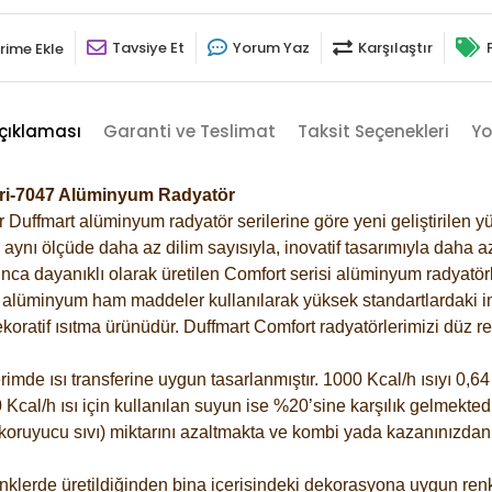
Tavsiye Et
Yorum Yaz
Karşılaştır
rime Ekle
çıklaması
Garanti ve Teslimat
Taksit Seçenekleri
Yo
 Gri-7047 Alüminyum Radyatör
Duffmart alüminyum radyatör serilerine göre yeni geliştirilen yü
ynı ölçüde daha az dilim sayısıyla, inovatif tasarımıyla daha az
ca dayanıklı olarak üretilen Comfort serisi alüminyum radyatörle
alüminyum ham maddeler kullanılarak yüksek standartlardaki imal
koratif ısıtma ürünüdür.
Duffmart Comfort radyatörlerimizi düz re
de ısı transferine uygun tasarlanmıştır. 1000 Kcal/h ısıyı 0,64 l
Kcal/h ısı için kullanılan suyun ise %20’sine karşılık gelmektedir
z koruyucu sıvı) miktarını azaltmakta ve kombi yada kazanınızdan
klerde üretildiğinden bina içerisindeki dekorasyona uygun renkl