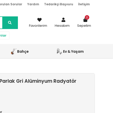
orulan Sorular
Yardım
Tedarikçi Başvuru
İletişim
0
Favorilerim
Hesabım
Sepetim
nlar
Bahçe
Ev & Yaşam
Parlak Gri Alüminyum Radyatör
er