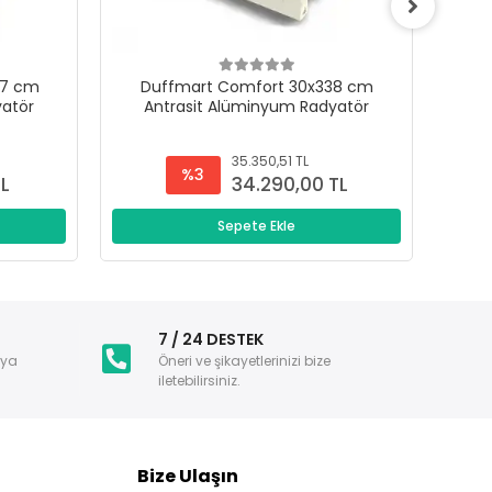
47 cm
Duffmart Comfort 30x338 cm
D
yatör
Antrasit Alüminyum Radyatör
A
35.350,51 TL
%3
TL
34.290,00 TL
Sepete Ekle
i
7 / 24 DESTEK
nya
Öneri ve şikayetlerinizi bize
iletebilirsiniz.
Bize Ulaşın