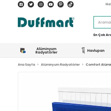
Hız
En Çok Ar
Alüminyum
Havlupan
Radyatörler
Ana Sayfa
Alüminyum Radyatörler
Comfort Alümi