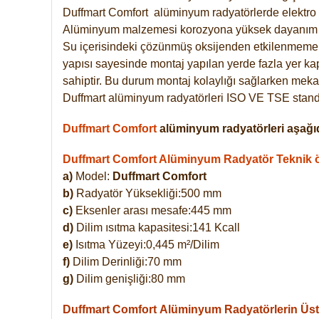
Duffmart
Comfort
alüminyum radyatörlerde elektro 
Alüminyum malzemesi korozyona yüksek dayanım 
Su içerisindeki çözünmüş oksijenden etkilenmemek
yapısı sayesinde montaj yapılan yerde fazla yer ka
sahiptir. Bu durum montaj kolaylığı sağlarken mekan
Duffmart alüminyum radyatörleri ISO VE TSE standar
Duffmart Comfort
alüminyum radyatörleri aşağıd
Duffmart Comfort Alüminyum Radyatör Teknik öz
a)
Model:
Duffmart Comfort
b)
Radyatör Yüksekliği:500 mm
c)
Eksenler arası mesafe:445 mm
d)
Dilim ısıtma kapasitesi:141 Kcall
e)
Isıtma Yüzeyi:0,445 m²/Dilim
f)
Dilim Derinliği:70 mm
g)
Dilim genişliği:80 mm
Duffmart Comfort
Alüminyum Radyatörlerin Üstü