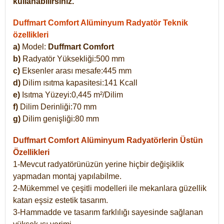
kullanabilirsiniz.
Duffmart Comfort Alüminyum Radyatör Teknik
özellikleri
a)
Model:
Duffmart Comfort
b)
Radyatör Yüksekliği:500 mm
c)
Eksenler arası mesafe:445 mm
d)
Dilim ısıtma kapasitesi:141 Kcall
e)
Isıtma Yüzeyi:0,445 m²/Dilim
f)
Dilim Derinliği:70 mm
g)
Dilim genişliği:80 mm
Duffmart Comfort
Alüminyum Radyatörlerin Üstün
Özellikleri
1-Mevcut radyatörünüzün yerine hiçbir değişiklik
yapmadan montaj yapılabilme.
2-Mükemmel ve çeşitli modelleri ile mekanlara güzellik
katan eşsiz estetik tasarım.
3-Hammadde ve tasarım farklılığı sayesinde sağlanan