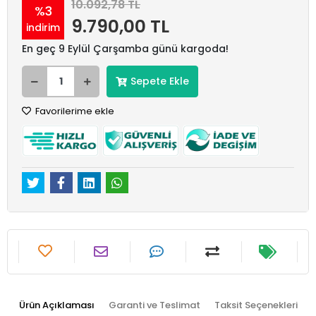
10.092,78 TL
%3
9.790,00 TL
indirim
En geç 9 Eylül Çarşamba günü kargoda!
Sepete Ekle
Favorilerime ekle
Ürün Açıklaması
Garanti ve Teslimat
Taksit Seçenekleri