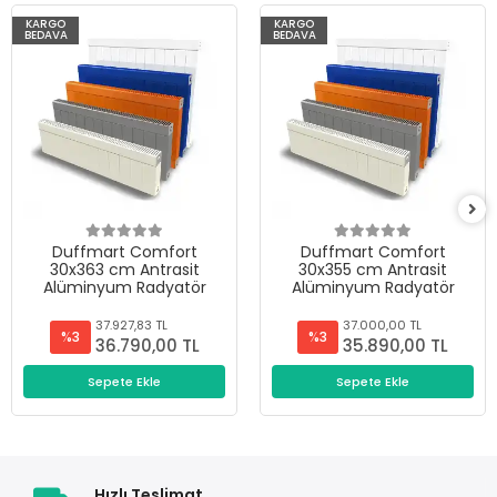
KARGO
KARGO
BEDAVA
BEDAVA
Duffmart Comfort
Duffmart Comfort
30x363 cm Antrasit
30x355 cm Antrasit
Alüminyum Radyatör
Alüminyum Radyatör
37.927,83 TL
37.000,00 TL
%3
%3
36.790,00 TL
35.890,00 TL
Sepete Ekle
Sepete Ekle
Hızlı Teslimat