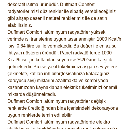
dekoratif ısıtma ürünüdür.
Duffmart Comfort
radyatörlerimizi düz renkler ile sipariş verebileceğiniz
gibi ahşap desenli natürel renklerimiz ile de satın
alabilirsiniz.
Duffmart Comfort alüminyum radyatörler yüksek
verimde ısı transferine uygun tasarlanmıştır. 1000 Kcal/h
ısıyı 0,64 litre su ile vermektedir. Bu değer ile en az su
ihtiyacı gösteren üründür. Panel radyatörlerde 1000
Kcal/h ısı için kullanılan suyun ise %20’sine karşılık
gelmektedir. Bu ise yakıt tüketiminizi asgari seviyelere
çekmekte, katılan inhibitör(tesisatınıza katacağınız
koruyucu sıvı) miktarını azaltmakta ve kombi yada
kazanınızdan kaynaklanan elektrik tüketiminizi önemli
miktarda düşürmektedir.
Duffmart Comfort alüminyum radyatörler değişik
renklerde üretildiğinden bina içerisindeki dekorasyona
uygun renklerde temin edilebilir.
Duffmart
Comfort
alüminyum radyatörlerde elektro
statik boya kullanıldığından zamanla renk solması söz