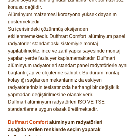
konusu değildir.
Alüminyum malzemesi korozyona yüksek dayanım
göstermektedir.
Su içerisindeki çözünmüş oksijenden
etkilenmemektedir. Duffmart
Comfort
alüminyum panel
radyatörler standart askı sistemiyle montaj
yapılabilmekte, ince ve zarif yapısı sayesinde montaj
yapılan yerde fazla yer kaplamamaktadır. Duffmart
alüminyum radyatörleri standart panel radyatörlerle aynı
bağlantı çap ve ölçülerine sahiptir. Bu durum montaj
kolaylığı sağlarken mekanlarınız da eskiyen
radyatörlerinizin tesisatınızda herhangi bir değişiklik
yapmadan değiştirilmesine olanak verir.
Duffmart alüminyum radyatörleri ISO VE TSE
standartlarına uygun olarak üretilmektedir.
Duffmart Comfort
alüminyum radyatörleri
aşağıda verilen renklerde seçim yaparak