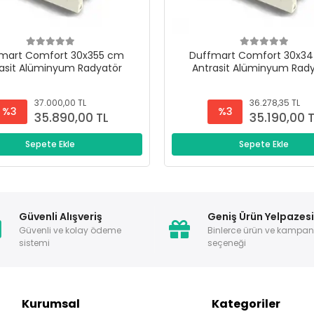
mart Comfort 30x355 cm
Duffmart Comfort 30x3
asit Alüminyum Radyatör
Antrasit Alüminyum Rad
37.000,00 TL
36.278,35 TL
%3
%3
35.890,00 TL
35.190,00 
Sepete Ekle
Sepete Ekle
Güvenli Alışveriş
Geniş Ürün Yelpazes
Güvenli ve kolay ödeme
Binlerce ürün ve kampa
sistemi
seçeneği
Kurumsal
Kategoriler