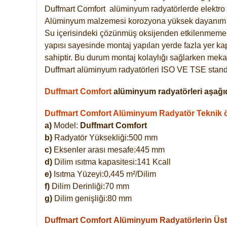
Duffmart
Comfort
alüminyum radyatörlerde elektro 
Alüminyum malzemesi korozyona yüksek dayanım 
Su içerisindeki çözünmüş oksijenden etkilenmemek
yapısı sayesinde montaj yapılan yerde fazla yer ka
sahiptir. Bu durum montaj kolaylığı sağlarken mekan
Duffmart alüminyum radyatörleri ISO VE TSE standar
Duffmart Comfort
alüminyum radyatörleri aşağıd
Duffmart Comfort Alüminyum Radyatör Teknik öz
a)
Model:
Duffmart Comfort
b)
Radyatör Yüksekliği:500 mm
c)
Eksenler arası mesafe:445 mm
d)
Dilim ısıtma kapasitesi:141 Kcall
e)
Isıtma Yüzeyi:0,445 m²/Dilim
f)
Dilim Derinliği:70 mm
g)
Dilim genişliği:80 mm
Duffmart Comfort
Alüminyum Radyatörlerin Üstü