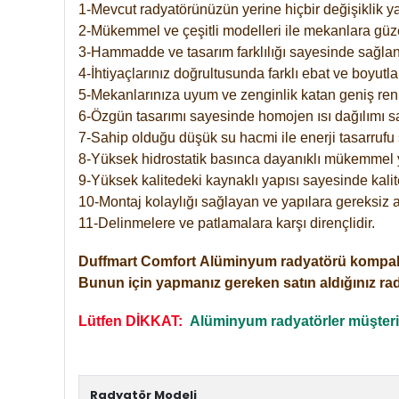
1-Mevcut radyatörünüzün yerine hiçbir değişiklik 
2-Mükemmel ve çeşitli modelleri ile mekanlara güzel
3-Hammadde ve tasarım farklılığı sayesinde sağlan
4-İhtiyaçlarınız doğrultusunda farklı ebat ve boyutla
5-Mekanlarınıza uyum ve zenginlik katan geniş renk 
6-Özgün tasarımı sayesinde homojen ısı dağılımı s
7-Sahip olduğu düşük su hacmi ile enerji tasarrufu 
8-Yüksek hidrostatik basınca dayanıklı mükemmel 
9-Yüksek kalitedeki kaynaklı yapısı sayesinde kalit
10-Montaj kolaylığı sağlayan ve yapılara gereksiz a
11-Delinmelere ve patlamalara karşı dirençlidir.
Duffmart
Comfort
Alüminyum radyatörü kompakt gir
Bunun için yapmanız gereken satın aldığınız ra
Lütfen DİKKAT:
Alüminyum radyatörler müşterile
Radyatör Modeli