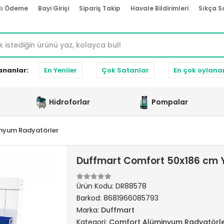
lı Ödeme
Bayi Girişi
Sipariş Takip
Havale Bildirimleri
Sıkça S
ananlar:
En Yeniler
Çok Satanlar
En çok oylana
Hidroforlar
Pompalar
nyum Radyatörler
Duffmart Comfort 50x186 cm 
Ürün Kodu:
DR88578
Barkod:
8681966085793
Marka:
Duffmart
Kategori:
Comfort Alüminyum Radyatörl