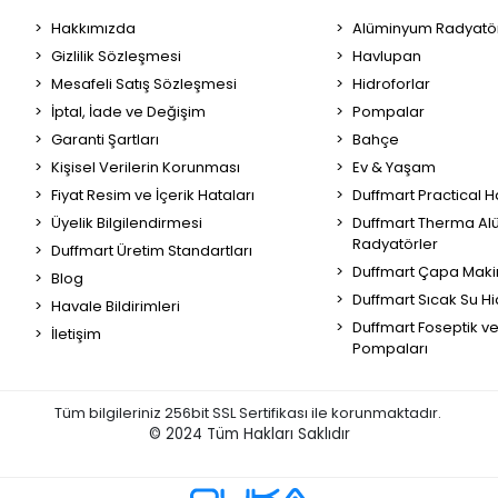
Hakkımızda
Alüminyum Radyatör
Gizlilik Sözleşmesi
Havlupan
Mesafeli Satış Sözleşmesi
Hidroforlar
İptal, İade ve Değişim
Pompalar
Garanti Şartları
Bahçe
Kişisel Verilerin Korunması
Ev & Yaşam
Fiyat Resim ve İçerik Hataları
Duffmart Practical 
Üyelik Bilgilendirmesi
Duffmart Therma A
Radyatörler
Duffmart Üretim Standartları
Duffmart Çapa Maki
Blog
Duffmart Sıcak Su Hi
Havale Bildirimleri
Duffmart Foseptik v
İletişim
Pompaları
Tüm bilgileriniz 256bit SSL Sertifikası ile korunmaktadır.
© 2024
Tüm Hakları Saklıdır