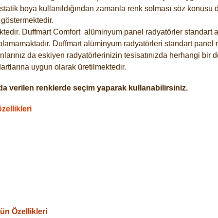
statik boya kullanıldığından zamanla renk solması söz konusu de
göstermektedir.
tedir. Duffmart
Comfort
alüminyum panel radyatörler standart as
plamamaktadır. Duffmart alüminyum radyatörleri standart panel ra
larınız da eskiyen radyatörlerinizin tesisatınızda herhangi bir d
tlarına uygun olarak üretilmektedir.
a verilen renklerde seçim yaparak kullanabilirsiniz.
ellikleri
n Özellikleri