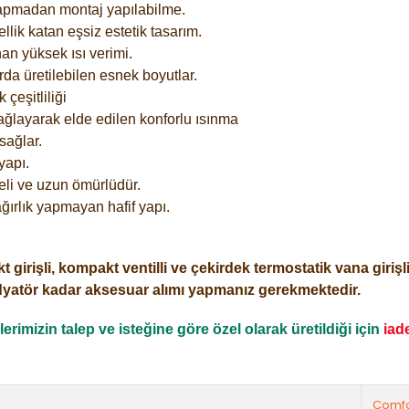
yapmadan montaj yapılabilme.
lik katan eşsiz estetik tasarım.
an yüksek ısı verimi.
rda üretilebilen esnek boyutlar.
çeşitliliği
ağlayarak elde edilen konforlu ısınma
sağlar.
yapı.
eli ve uzun ömürlüdür.
ğırlık yapmayan hafif yapı.
işli, kompakt ventilli ve çekirdek termostatik vana girişli o
dyatör kadar aksesuar alımı yapmanız gerekmektedir.
rimizin talep ve isteğine göre özel olarak üretildiği için
iad
Comfo