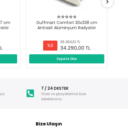
47 cm
Duffmart Comfort 30x338 cm
D
yatör
Antrasit Alüminyum Radyatör
A
35.350,51 TL
%3
TL
34.290,00 TL
Sepete Ekle
i
7 / 24 DESTEK
nya
Öneri ve şikayetlerinizi bize
iletebilirsiniz.
Bize Ulaşın