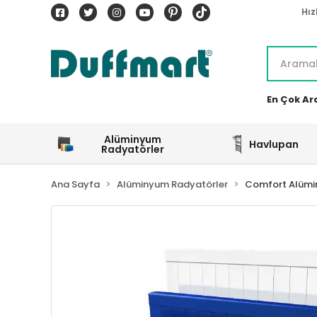
Hız
En Çok Ar
Alüminyum
Havlupan
Radyatörler
Ana Sayfa
Alüminyum Radyatörler
Comfort Alümi