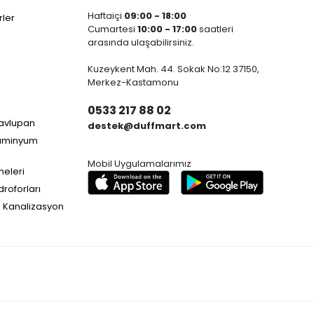
Haftaiçi
09:00 - 18:00
ler
Cumartesi
10:00 - 17:00
saatleri
arasında ulaşabilirsiniz.
Kuzeykent Mah. 44. Sokak No:12 37150,
Merkez-Kastamonu
0533 217 88 02
Havlupan
destek@duffmart.com
lüminyum
Mobil Uygulamalarımız
neleri
droforları
e Kanalizasyon