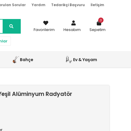
orulan Sorular
Yardım
Tedarikçi Başvuru
İletişim
0
Favorilerim
Hesabım
Sepetim
nlar
Bahçe
Ev & Yaşam
Yeşil Alüminyum Radyatör
er