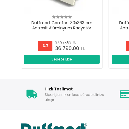
Duffmart Comfort 30x363 cm
Duff
Antrasit Alüminyum Radyatör
Antr
37.927,83 TL
%3
36.790,00 TL
Sepete Ekle
Hızlı Teslimat
Siparişleriniz en kısa sürede elinize
ulaşır.