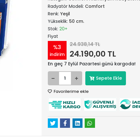
Radyatör Modeli:
Comfort
Renk:
Yeşil
Yükseklik:
50 cm.
Stok:
20+
Fiyat
24.938,14 TL
%3
24.190,00 TL
indirim
En geç 7 Eylül Pazartesi günü kargoda!
Sepete Ekle
Favorilerime ekle