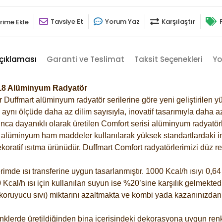
Tavsiye Et
Yorum Yaz
Karşılaştır
rime Ekle
çıklaması
Garanti ve Teslimat
Taksit Seçenekleri
Yo
6018 Alüminyum Radyatör
Duffmart alüminyum radyatör serilerine göre yeni geliştirilen yü
ynı ölçüde daha az dilim sayısıyla, inovatif tasarımıyla daha az
ca dayanıklı olarak üretilen Comfort serisi alüminyum radyatörle
alüminyum ham maddeler kullanılarak yüksek standartlardaki imal
koratif ısıtma ürünüdür.
Duffmart Comfort radyatörlerimizi düz re
de ısı transferine uygun tasarlanmıştır. 1000 Kcal/h ısıyı 0,64 l
Kcal/h ısı için kullanılan suyun ise %20’sine karşılık gelmektedir
z koruyucu sıvı) miktarını azaltmakta ve kombi yada kazanınızdan
klerde üretildiğinden bina içerisindeki dekorasyona uygun renkl