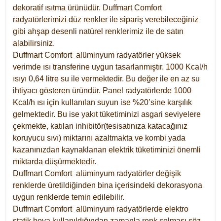
dekoratif ısıtma ürünüdür.
Duffmart Comfort
radyatörlerimizi düz renkler ile sipariş verebileceğiniz
gibi ahşap desenli natürel renklerimiz ile de satın
alabilirsiniz.
Duffmart Comfort alüminyum radyatörler yüksek
verimde ısı transferine uygun tasarlanmıştır. 1000 Kcal/h
ısıyı 0,64 litre su ile vermektedir. Bu değer ile en az su
ihtiyacı gösteren üründür. Panel radyatörlerde 1000
Kcal/h ısı için kullanılan suyun ise %20’sine karşılık
gelmektedir. Bu ise yakıt tüketiminizi asgari seviyelere
çekmekte, katılan inhibitör(tesisatınıza katacağınız
koruyucu sıvı) miktarını azaltmakta ve kombi yada
kazanınızdan kaynaklanan elektrik tüketiminizi önemli
miktarda düşürmektedir.
Duffmart Comfort alüminyum radyatörler değişik
renklerde üretildiğinden bina içerisindeki dekorasyona
uygun renklerde temin edilebilir.
Duffmart
Comfort
alüminyum radyatörlerde elektro
statik boya kullanıldığından zamanla renk solması söz