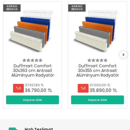
KARGO
KARGO
BEDAVA
BEDAVA
Duffmart Comfort
Duffmart Comfort
30x363 cm Antrasit
30x355 cm Antrasit
Alüminyum Radyatör
Alüminyum Radyatör
37.927,83 TL
37.000,00 TL
%3
%3
36.790,00 TL
35.890,00 TL
Sepete Ekle
Sepete Ekle
Hızlı Teslimat