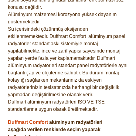
konusu değildir.
Alüminyum malzemesi korozyona yüksek dayanım
göstermektedir.
Su içerisindeki çözünmüş oksijenden
etkilenmemektedir. Duffmart
Comfort
alüminyum panel
radyatörler standart askı sistemiyle montaj
yapılabilmekte, ince ve zarif yapısı sayesinde montaj
yapılan yerde fazla yer kaplamamaktadır. Duffmart
alüminyum radyatörleri standart panel radyatörlerle aynı
bağlantı çap ve ölçülerine sahiptir. Bu durum montaj
kolaylığı sağlarken mekanlarınız da eskiyen
radyatörlerinizin tesisatınızda herhangi bir değişiklik
yapmadan değiştirilmesine olanak verir.
Duffmart alüminyum radyatörleri ISO VE TSE
standartlarına uygun olarak üretilmektedir.
Duffmart Comfort
alüminyum radyatörleri
aşağıda verilen renklerde seçim yaparak