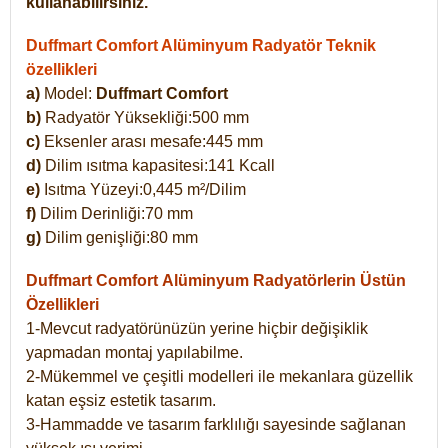
kullanabilirsiniz.
Duffmart Comfort Alüminyum Radyatör Teknik
özellikleri
a)
Model:
Duffmart Comfort
b)
Radyatör Yüksekliği:500 mm
c)
Eksenler arası mesafe:445 mm
d)
Dilim ısıtma kapasitesi:141 Kcall
e)
Isıtma Yüzeyi:0,445 m²/Dilim
f)
Dilim Derinliği:70 mm
g)
Dilim genişliği:80 mm
Duffmart Comfort
Alüminyum Radyatörlerin Üstün
Özellikleri
1-Mevcut radyatörünüzün yerine hiçbir değişiklik
yapmadan montaj yapılabilme.
2-Mükemmel ve çeşitli modelleri ile mekanlara güzellik
katan eşsiz estetik tasarım.
3-Hammadde ve tasarım farklılığı sayesinde sağlanan