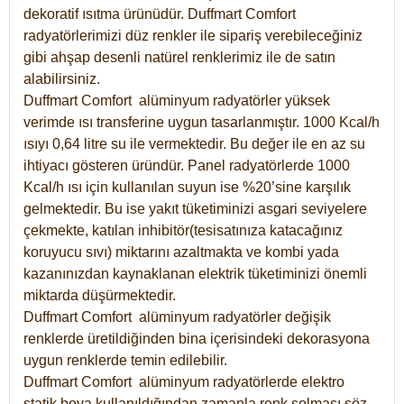
dekoratif ısıtma ürünüdür.
Duffmart Comfort
radyatörlerimizi düz renkler ile sipariş verebileceğiniz
gibi ahşap desenli natürel renklerimiz ile de satın
alabilirsiniz.
Duffmart Comfort alüminyum radyatörler yüksek
verimde ısı transferine uygun tasarlanmıştır. 1000 Kcal/h
ısıyı 0,64 litre su ile vermektedir. Bu değer ile en az su
ihtiyacı gösteren üründür. Panel radyatörlerde 1000
Kcal/h ısı için kullanılan suyun ise %20’sine karşılık
gelmektedir. Bu ise yakıt tüketiminizi asgari seviyelere
çekmekte, katılan inhibitör(tesisatınıza katacağınız
koruyucu sıvı) miktarını azaltmakta ve kombi yada
kazanınızdan kaynaklanan elektrik tüketiminizi önemli
miktarda düşürmektedir.
Duffmart Comfort alüminyum radyatörler değişik
renklerde üretildiğinden bina içerisindeki dekorasyona
uygun renklerde temin edilebilir.
Duffmart
Comfort
alüminyum radyatörlerde elektro
statik boya kullanıldığından zamanla renk solması söz