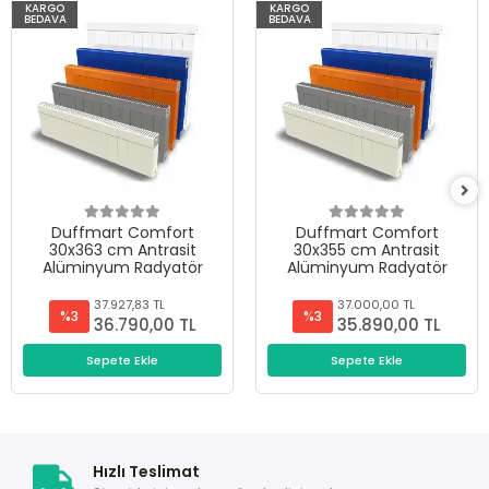
KARGO
KARGO
BEDAVA
BEDAVA
Duffmart Comfort
Duffmart Comfort
30x363 cm Antrasit
30x355 cm Antrasit
Alüminyum Radyatör
Alüminyum Radyatör
37.927,83 TL
37.000,00 TL
%3
%3
36.790,00 TL
35.890,00 TL
Sepete Ekle
Sepete Ekle
Hızlı Teslimat