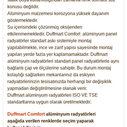
konusu değildir.
Alüminyum malzemesi korozyona yüksek dayanım
göstermektedir.
Su içerisindeki çözünmüş oksijenden
etkilenmemektedir. Duffmart
Comfort
alüminyum panel
radyatörler standart askı sistemiyle montaj
yapılabilmekte, ince ve zarif yapısı sayesinde montaj
yapılan yerde fazla yer kaplamamaktadır. Duffmart
alüminyum radyatörleri standart panel radyatörlerle aynı
bağlantı çap ve ölçülerine sahiptir. Bu durum montaj
kolaylığı sağlarken mekanlarınız da eskiyen
radyatörlerinizin tesisatınızda herhangi bir değişiklik
yapmadan değiştirilmesine olanak verir.
Duffmart alüminyum radyatörleri ISO VE TSE
standartlarına uygun olarak üretilmektedir.
Duffmart Comfort
alüminyum radyatörleri
aşağıda verilen renklerde seçim yaparak