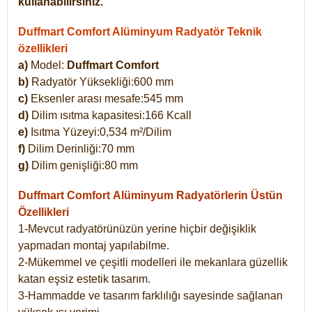
kullanabilirsiniz.
Duffmart Comfort Alüminyum Radyatör Teknik
özellikleri
a)
Model:
Duffmart Comfort
b)
Radyatör Yüksekliği:600 mm
c)
Eksenler arası mesafe:545 mm
d)
Dilim ısıtma kapasitesi:166 Kcall
e)
Isıtma Yüzeyi:0,534 m²/Dilim
f)
Dilim Derinliği:70 mm
g)
Dilim genişliği:80 mm
Duffmart Comfort
Alüminyum Radyatörlerin Üstün
Özellikleri
1-Mevcut radyatörünüzün yerine hiçbir değişiklik
yapmadan montaj yapılabilme.
2-Mükemmel ve çeşitli modelleri ile mekanlara güzellik
katan eşsiz estetik tasarım.
3-Hammadde ve tasarım farklılığı sayesinde sağlanan