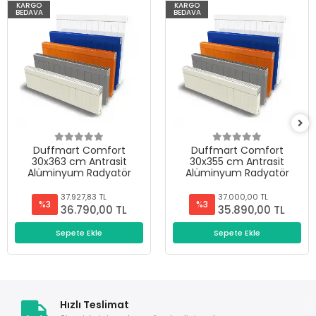
KARGO
KARGO
BEDAVA
BEDAVA
Duffmart Comfort
Duffmart Comfort
30x363 cm Antrasit
30x355 cm Antrasit
Alüminyum Radyatör
Alüminyum Radyatör
37.927,83 TL
37.000,00 TL
%3
%3
36.790,00 TL
35.890,00 TL
Sepete Ekle
Sepete Ekle
Hızlı Teslimat