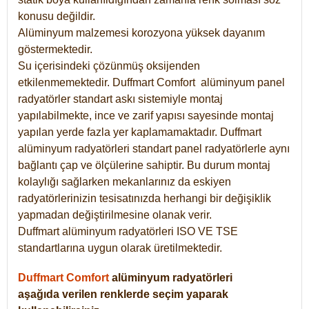
konusu değildir.
Alüminyum malzemesi korozyona yüksek dayanım
göstermektedir.
Su içerisindeki çözünmüş oksijenden
etkilenmemektedir. Duffmart
Comfort
alüminyum panel
radyatörler standart askı sistemiyle montaj
yapılabilmekte, ince ve zarif yapısı sayesinde montaj
yapılan yerde fazla yer kaplamamaktadır. Duffmart
alüminyum radyatörleri standart panel radyatörlerle aynı
bağlantı çap ve ölçülerine sahiptir. Bu durum montaj
kolaylığı sağlarken mekanlarınız da eskiyen
radyatörlerinizin tesisatınızda herhangi bir değişiklik
yapmadan değiştirilmesine olanak verir.
Duffmart alüminyum radyatörleri ISO VE TSE
standartlarına uygun olarak üretilmektedir.
Duffmart Comfort
alüminyum radyatörleri
aşağıda verilen renklerde seçim yaparak