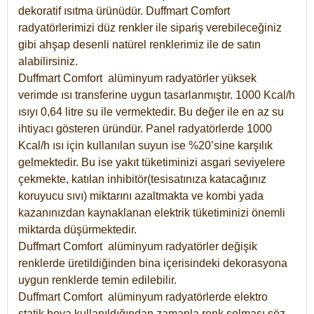
dekoratif ısıtma ürünüdür.
Duffmart Comfort
radyatörlerimizi düz renkler ile sipariş verebileceğiniz
gibi ahşap desenli natürel renklerimiz ile de satın
alabilirsiniz.
Duffmart Comfort alüminyum radyatörler yüksek
verimde ısı transferine uygun tasarlanmıştır. 1000 Kcal/h
ısıyı 0,64 litre su ile vermektedir. Bu değer ile en az su
ihtiyacı gösteren üründür. Panel radyatörlerde 1000
Kcal/h ısı için kullanılan suyun ise %20’sine karşılık
gelmektedir. Bu ise yakıt tüketiminizi asgari seviyelere
çekmekte, katılan inhibitör(tesisatınıza katacağınız
koruyucu sıvı) miktarını azaltmakta ve kombi yada
kazanınızdan kaynaklanan elektrik tüketiminizi önemli
miktarda düşürmektedir.
Duffmart Comfort alüminyum radyatörler değişik
renklerde üretildiğinden bina içerisindeki dekorasyona
uygun renklerde temin edilebilir.
Duffmart
Comfort
alüminyum radyatörlerde elektro
statik boya kullanıldığından zamanla renk solması söz