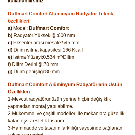
kullanabilirsiniz.
Duffmart Comfort Alüminyum Radyatör Teknik
özellikleri
a)
Model:
Duffmart Comfort
b)
Radyatör Yüksekliği:600 mm
c)
Eksenler arası mesafe:545 mm
d)
Dilim ısıtma kapasitesi:166 Kcall
e)
Isıtma Yüzeyi:0,534 m²/Dilim
f)
Dilim Derinliği:70 mm
g)
Dilim genişliği:80 mm
Duffmart Comfort
Alüminyum Radyatörlerin Üstün
Özellikleri
1-Mevcut radyatörünüzün yerine hiçbir değişiklik
yapmadan montaj yapılabilme.
2-Mükemmel ve çeşitli modelleri ile mekanlara güzellik
katan eşsiz estetik tasarım.
3-Hammadde ve tasarım farklılığı sayesinde sağlanan