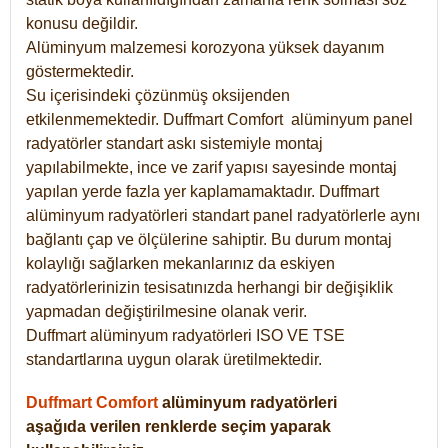
konusu değildir.
Alüminyum malzemesi korozyona yüksek dayanım
göstermektedir.
Su içerisindeki çözünmüş oksijenden
etkilenmemektedir. Duffmart
Comfort
alüminyum panel
radyatörler standart askı sistemiyle montaj
yapılabilmekte, ince ve zarif yapısı sayesinde montaj
yapılan yerde fazla yer kaplamamaktadır. Duffmart
alüminyum radyatörleri standart panel radyatörlerle aynı
bağlantı çap ve ölçülerine sahiptir. Bu durum montaj
kolaylığı sağlarken mekanlarınız da eskiyen
radyatörlerinizin tesisatınızda herhangi bir değişiklik
yapmadan değiştirilmesine olanak verir.
Duffmart alüminyum radyatörleri ISO VE TSE
standartlarına uygun olarak üretilmektedir.
Duffmart Comfort
alüminyum radyatörleri
aşağıda verilen renklerde seçim yaparak