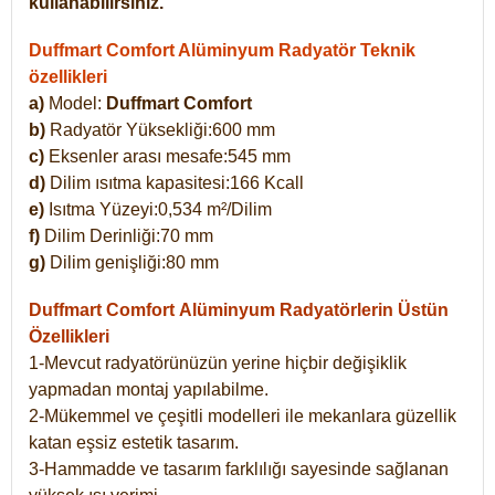
kullanabilirsiniz.
Duffmart Comfort Alüminyum Radyatör Teknik
özellikleri
a)
Model:
Duffmart Comfort
b)
Radyatör Yüksekliği:600 mm
c)
Eksenler arası mesafe:545 mm
d)
Dilim ısıtma kapasitesi:166 Kcall
e)
Isıtma Yüzeyi:0,534 m²/Dilim
f)
Dilim Derinliği:70 mm
g)
Dilim genişliği:80 mm
Duffmart Comfort
Alüminyum Radyatörlerin Üstün
Özellikleri
1-Mevcut radyatörünüzün yerine hiçbir değişiklik
yapmadan montaj yapılabilme.
2-Mükemmel ve çeşitli modelleri ile mekanlara güzellik
katan eşsiz estetik tasarım.
3-Hammadde ve tasarım farklılığı sayesinde sağlanan