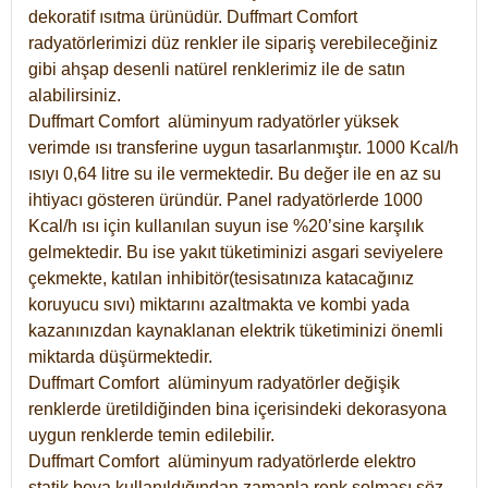
dekoratif ısıtma ürünüdür.
Duffmart Comfort
radyatörlerimizi düz renkler ile sipariş verebileceğiniz
gibi ahşap desenli natürel renklerimiz ile de satın
alabilirsiniz.
Duffmart Comfort alüminyum radyatörler yüksek
verimde ısı transferine uygun tasarlanmıştır. 1000 Kcal/h
ısıyı 0,64 litre su ile vermektedir. Bu değer ile en az su
ihtiyacı gösteren üründür. Panel radyatörlerde 1000
Kcal/h ısı için kullanılan suyun ise %20’sine karşılık
gelmektedir. Bu ise yakıt tüketiminizi asgari seviyelere
çekmekte, katılan inhibitör(tesisatınıza katacağınız
koruyucu sıvı) miktarını azaltmakta ve kombi yada
kazanınızdan kaynaklanan elektrik tüketiminizi önemli
miktarda düşürmektedir.
Duffmart Comfort alüminyum radyatörler değişik
renklerde üretildiğinden bina içerisindeki dekorasyona
uygun renklerde temin edilebilir.
Duffmart
Comfort
alüminyum radyatörlerde elektro
statik boya kullanıldığından zamanla renk solması söz