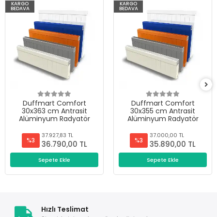
KARGO
KARGO
BEDAVA
BEDAVA
Duffmart Comfort
Duffmart Comfort
30x363 cm Antrasit
30x355 cm Antrasit
Alüminyum Radyatör
Alüminyum Radyatör
37.927,83 TL
37.000,00 TL
%3
%3
36.790,00 TL
35.890,00 TL
Sepete Ekle
Sepete Ekle
Hızlı Teslimat