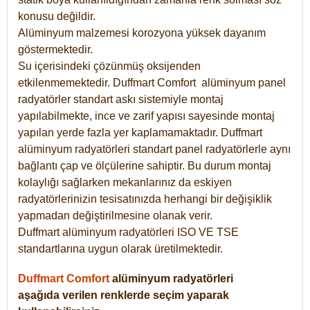
konusu değildir.
Alüminyum malzemesi korozyona yüksek dayanım
göstermektedir.
Su içerisindeki çözünmüş oksijenden
etkilenmemektedir. Duffmart
Comfort
alüminyum panel
radyatörler standart askı sistemiyle montaj
yapılabilmekte, ince ve zarif yapısı sayesinde montaj
yapılan yerde fazla yer kaplamamaktadır. Duffmart
alüminyum radyatörleri standart panel radyatörlerle aynı
bağlantı çap ve ölçülerine sahiptir. Bu durum montaj
kolaylığı sağlarken mekanlarınız da eskiyen
radyatörlerinizin tesisatınızda herhangi bir değişiklik
yapmadan değiştirilmesine olanak verir.
Duffmart alüminyum radyatörleri ISO VE TSE
standartlarına uygun olarak üretilmektedir.
Duffmart Comfort
alüminyum radyatörleri
aşağıda verilen renklerde seçim yaparak