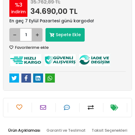
35.762,89 TL
%3
34.690,00 TL
indirim
En geç 7 Eylül Pazartesi günü kargoda!
Sepete Ekle
Favorilerime ekle
Ürün Açıklaması
Garanti ve Teslimat
Taksit Seçenekleri