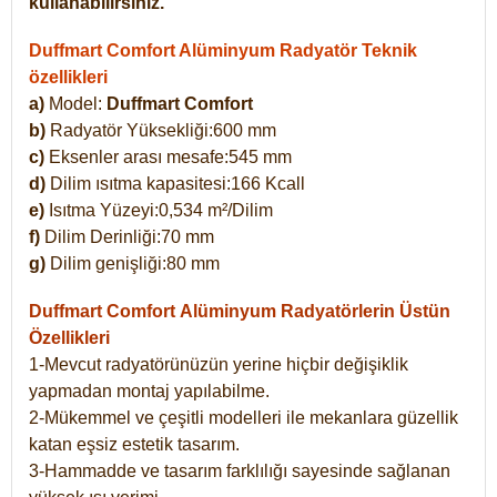
kullanabilirsiniz.
Duffmart Comfort Alüminyum Radyatör Teknik
özellikleri
a)
Model:
Duffmart Comfort
b)
Radyatör Yüksekliği:600 mm
c)
Eksenler arası mesafe:545 mm
d)
Dilim ısıtma kapasitesi:166 Kcall
e)
Isıtma Yüzeyi:0,534 m²/Dilim
f)
Dilim Derinliği:70 mm
g)
Dilim genişliği:80 mm
Duffmart Comfort
Alüminyum Radyatörlerin Üstün
Özellikleri
1-Mevcut radyatörünüzün yerine hiçbir değişiklik
yapmadan montaj yapılabilme.
2-Mükemmel ve çeşitli modelleri ile mekanlara güzellik
katan eşsiz estetik tasarım.
3-Hammadde ve tasarım farklılığı sayesinde sağlanan