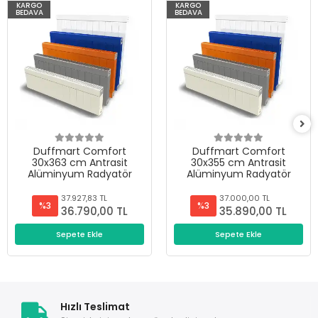
KARGO
KARGO
BEDAVA
BEDAVA
Duffmart Comfort
Duffmart Comfort
30x363 cm Antrasit
30x355 cm Antrasit
Alüminyum Radyatör
Alüminyum Radyatör
37.927,83 TL
37.000,00 TL
%3
%3
36.790,00 TL
35.890,00 TL
Sepete Ekle
Sepete Ekle
Hızlı Teslimat