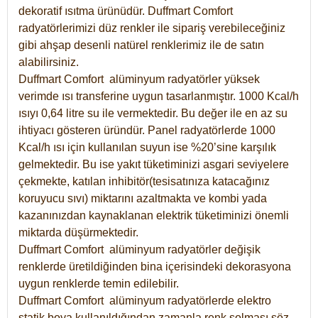
dekoratif ısıtma ürünüdür.
Duffmart Comfort
radyatörlerimizi düz renkler ile sipariş verebileceğiniz
gibi ahşap desenli natürel renklerimiz ile de satın
alabilirsiniz.
Duffmart Comfort alüminyum radyatörler yüksek
verimde ısı transferine uygun tasarlanmıştır. 1000 Kcal/h
ısıyı 0,64 litre su ile vermektedir. Bu değer ile en az su
ihtiyacı gösteren üründür. Panel radyatörlerde 1000
Kcal/h ısı için kullanılan suyun ise %20’sine karşılık
gelmektedir. Bu ise yakıt tüketiminizi asgari seviyelere
çekmekte, katılan inhibitör(tesisatınıza katacağınız
koruyucu sıvı) miktarını azaltmakta ve kombi yada
kazanınızdan kaynaklanan elektrik tüketiminizi önemli
miktarda düşürmektedir.
Duffmart Comfort alüminyum radyatörler değişik
renklerde üretildiğinden bina içerisindeki dekorasyona
uygun renklerde temin edilebilir.
Duffmart
Comfort
alüminyum radyatörlerde elektro
statik boya kullanıldığından zamanla renk solması söz