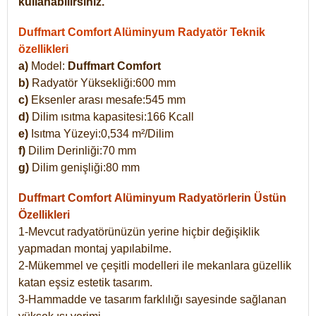
kullanabilirsiniz.
Duffmart Comfort Alüminyum Radyatör Teknik
özellikleri
a)
Model:
Duffmart Comfort
b)
Radyatör Yüksekliği:600 mm
c)
Eksenler arası mesafe:545 mm
d)
Dilim ısıtma kapasitesi:166 Kcall
e)
Isıtma Yüzeyi:0,534 m²/Dilim
f)
Dilim Derinliği:70 mm
g)
Dilim genişliği:80 mm
Duffmart Comfort
Alüminyum Radyatörlerin Üstün
Özellikleri
1-Mevcut radyatörünüzün yerine hiçbir değişiklik
yapmadan montaj yapılabilme.
2-Mükemmel ve çeşitli modelleri ile mekanlara güzellik
katan eşsiz estetik tasarım.
3-Hammadde ve tasarım farklılığı sayesinde sağlanan