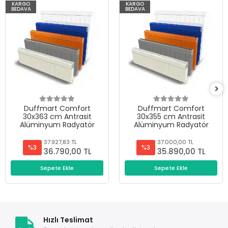
KARGO
KARGO
BEDAVA
BEDAVA
Duffmart Comfort
Duffmart Comfort
30x363 cm Antrasit
30x355 cm Antrasit
Alüminyum Radyatör
Alüminyum Radyatör
37.927,83 TL
37.000,00 TL
%3
%3
36.790,00 TL
35.890,00 TL
Sepete Ekle
Sepete Ekle
Hızlı Teslimat