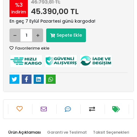
46.793,81 TL
%3
45.390,00 TL
indirim
En geç 7 Eylül Pazartesi günü kargoda!
Sepete Ekle
Favorilerime ekle
Ürün Açıklaması
Garanti ve Teslimat
Taksit Seçenekleri