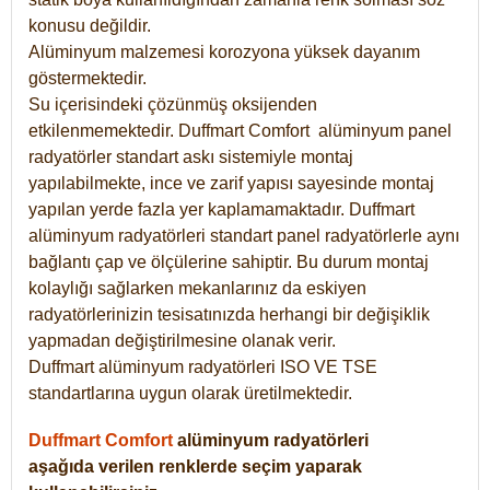
konusu değildir.
Alüminyum malzemesi korozyona yüksek dayanım
göstermektedir.
Su içerisindeki çözünmüş oksijenden
etkilenmemektedir. Duffmart
Comfort
alüminyum panel
radyatörler standart askı sistemiyle montaj
yapılabilmekte, ince ve zarif yapısı sayesinde montaj
yapılan yerde fazla yer kaplamamaktadır. Duffmart
alüminyum radyatörleri standart panel radyatörlerle aynı
bağlantı çap ve ölçülerine sahiptir. Bu durum montaj
kolaylığı sağlarken mekanlarınız da eskiyen
radyatörlerinizin tesisatınızda herhangi bir değişiklik
yapmadan değiştirilmesine olanak verir.
Duffmart alüminyum radyatörleri ISO VE TSE
standartlarına uygun olarak üretilmektedir.
Duffmart Comfort
alüminyum radyatörleri
aşağıda verilen renklerde seçim yaparak