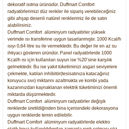
dekoratif ısıtma ürünüdür.
Duffmart Comfort
radyatörlerimizi düz renkler ile sipariş verebileceğiniz
gibi ahşap desenli natürel renklerimiz ile de satın
alabilirsiniz.
Duffmart Comfort alüminyum radyatörler yüksek
verimde ısı transferine uygun tasarlanmıştır. 1000 Kcal/h
ısıyı 0,64 litre su ile vermektedir. Bu değer ile en az su
ihtiyacı gösteren üründür. Panel radyatörlerde 1000
Kcal/h ısı için kullanılan suyun ise %20’sine karşılık
gelmektedir. Bu ise yakıt tüketiminizi asgari seviyelere
çekmekte, katılan inhibitör(tesisatınıza katacağınız
koruyucu sıvı) miktarını azaltmakta ve kombi yada
kazanınızdan kaynaklanan elektrik tüketiminizi önemli
miktarda düşürmektedir.
Duffmart Comfort alüminyum radyatörler değişik
renklerde üretildiğinden bina içerisindeki dekorasyona
uygun renklerde temin edilebilir.
Duffmart
Comfort
alüminyum radyatörlerde elektro
statik boya kullanıldığından zamanla renk solması söz