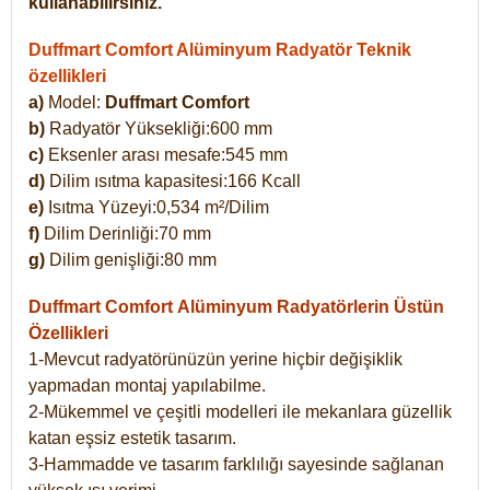
kullanabilirsiniz.
Duffmart Comfort Alüminyum Radyatör Teknik
özellikleri
a)
Model:
Duffmart Comfort
b)
Radyatör Yüksekliği:600 mm
c)
Eksenler arası mesafe:545 mm
d)
Dilim ısıtma kapasitesi:166 Kcall
e)
Isıtma Yüzeyi:0,534 m²/Dilim
f)
Dilim Derinliği:70 mm
g)
Dilim genişliği:80 mm
Duffmart Comfort
Alüminyum Radyatörlerin Üstün
Özellikleri
1-Mevcut radyatörünüzün yerine hiçbir değişiklik
yapmadan montaj yapılabilme.
2-Mükemmel ve çeşitli modelleri ile mekanlara güzellik
katan eşsiz estetik tasarım.
3-Hammadde ve tasarım farklılığı sayesinde sağlanan