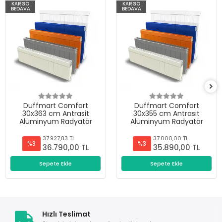
KARGO
KARGO
BEDAVA
BEDAVA
Duffmart Comfort
Duffmart Comfort
30x363 cm Antrasit
30x355 cm Antrasit
Alüminyum Radyatör
Alüminyum Radyatör
37.927,83 TL
37.000,00 TL
%3
%3
36.790,00 TL
35.890,00 TL
Sepete Ekle
Sepete Ekle
Hızlı Teslimat