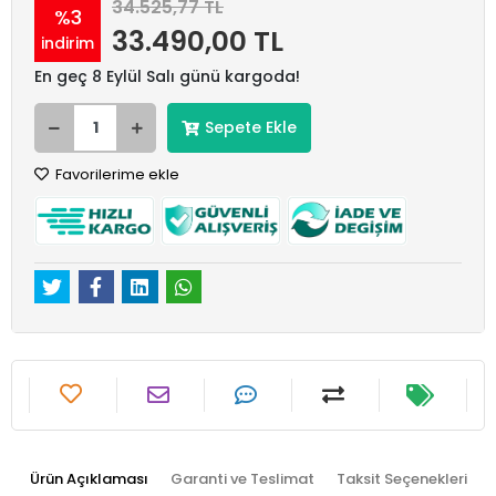
34.525,77 TL
%3
33.490,00 TL
indirim
En geç 8 Eylül Salı günü kargoda!
Sepete Ekle
Favorilerime ekle
Ürün Açıklaması
Garanti ve Teslimat
Taksit Seçenekleri