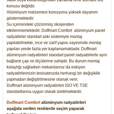
konusu değildir.
Alüminyum malzemesi korozyona yüksek dayanım
göstermektedir.
Su içerisindeki çözünmüş oksijenden
etkilenmemektedir. Duffmart
Comfort
alüminyum panel
radyatörler standart askı sistemiyle montaj
yapılabilmekte, ince ve zarif yapısı sayesinde montaj
yapılan yerde fazla yer kaplamamaktadır. Duffmart
alüminyum radyatörleri standart panel radyatörlerle aynı
bağlantı çap ve ölçülerine sahiptir. Bu durum montaj
kolaylığı sağlarken mekanlarınız da eskiyen
radyatörlerinizin tesisatınızda herhangi bir değişiklik
yapmadan değiştirilmesine olanak verir.
Duffmart alüminyum radyatörleri ISO VE TSE
standartlarına uygun olarak üretilmektedir.
Duffmart Comfort
alüminyum radyatörleri
aşağıda verilen renklerde seçim yaparak