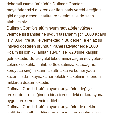
dekoratif ısıtma ürünüdür.
Duffmart Comfort
radyatörlerimizi düz renkler ile sipariş verebileceğiniz
gibi ahşap desenli natürel renklerimiz ile de satın
alabilirsiniz.
Duffmart Comfort alüminyum radyatörler yüksek
verimde ısı transferine uygun tasarlanmıştır. 1000 Kcal/h
ısıyı 0,64 litre su ile vermektedir. Bu değer ile en az su
ihtiyacı gösteren üründür. Panel radyatörlerde 1000
Kcal/h ısı için kullanılan suyun ise %20’sine karşılık
gelmektedir. Bu ise yakıt tüketiminizi asgari seviyelere
çekmekte, katılan inhibitör(tesisatınıza katacağınız
koruyucu sıvı) miktarını azaltmakta ve kombi yada
kazanınızdan kaynaklanan elektrik tüketiminizi önemli
miktarda düşürmektedir.
Duffmart Comfort alüminyum radyatörler değişik
renklerde üretildiğinden bina içerisindeki dekorasyona
uygun renklerde temin edilebilir.
Duffmart
Comfort
alüminyum radyatörlerde elektro
statik boya kullanıldığından zamanla renk solması söz