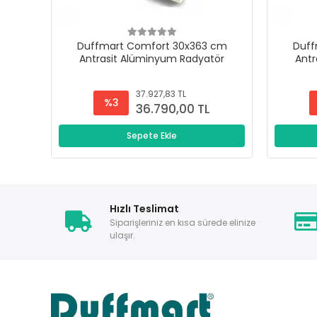
Duffmart Comfort 30x363 cm
Duff
Antrasit Alüminyum Radyatör
Antr
37.927,83 TL
%3
36.790,00 TL
Sepete Ekle
Hızlı Teslimat
Siparişleriniz en kısa sürede elinize
ulaşır.