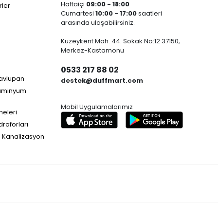
Haftaiçi
09:00 - 18:00
ler
Cumartesi
10:00 - 17:00
saatleri
arasında ulaşabilirsiniz.
Kuzeykent Mah. 44. Sokak No:12 37150,
Merkez-Kastamonu
0533 217 88 02
Havlupan
destek@duffmart.com
lüminyum
Mobil Uygulamalarımız
neleri
droforları
e Kanalizasyon