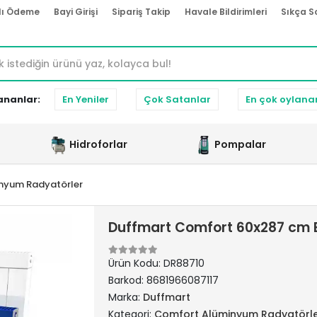
lı Ödeme
Bayi Girişi
Sipariş Takip
Havale Bildirimleri
Sıkça S
ananlar:
En Yeniler
Çok Satanlar
En çok oylana
Hidroforlar
Pompalar
nyum Radyatörler
Duffmart Comfort 60x287 cm 
Ürün Kodu:
DR88710
Barkod:
8681966087117
Marka:
Duffmart
Kategori:
Comfort Alüminyum Radyatörl