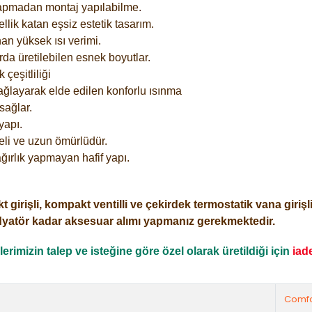
yapmadan montaj yapılabilme.
lik katan eşsiz estetik tasarım.
an yüksek ısı verimi.
rda üretilebilen esnek boyutlar.
çeşitliliği
ağlayarak elde edilen konforlu ısınma
sağlar.
yapı.
eli ve uzun ömürlüdür.
ğırlık yapmayan hafif yapı.
işli, kompakt ventilli ve çekirdek termostatik vana girişli o
dyatör kadar aksesuar alımı yapmanız gerekmektedir.
rimizin talep ve isteğine göre özel olarak üretildiği için
iad
Comfo