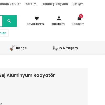
orulan Sorular
Yardım
Tedarikçi Başvuru
İletişim
0
Favorilerim
Hesabım
Sepetim
nlar
Bahçe
Ev & Yaşam
Bej Alüminyum Radyatör
er