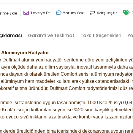
Tavsiye Et
Yorum Yaz
Karşılaştır
rime Ekle
çıklaması
Garanti ve Teslimat
Taksit Seçenekleri
Yo
15 Alüminyum Radyatör
Duffmart alüminyum radyatör serilerine göre yeni geliştirilen yü
ynı ölçüde daha az dilim sayısıyla, inovatif tasarımıyla daha az
ca dayanıklı olarak üretilen Comfort serisi alüminyum radyatörle
alüminyum ham maddeler kullanılarak yüksek standartlardaki imal
koratif ısıtma ürünüdür.
Duffmart Comfort radyatörlerimizi düz re
de ısı transferine uygun tasarlanmıştır. 1000 Kcal/h ısıyı 0,64 l
Kcal/h ısı için kullanılan suyun ise %20’sine karşılık gelmektedir
z koruyucu sıvı) miktarını azaltmakta ve kombi yada kazanınızdan
klerde üretildiğinden bina içerisindeki dekorasyona uygun renkl