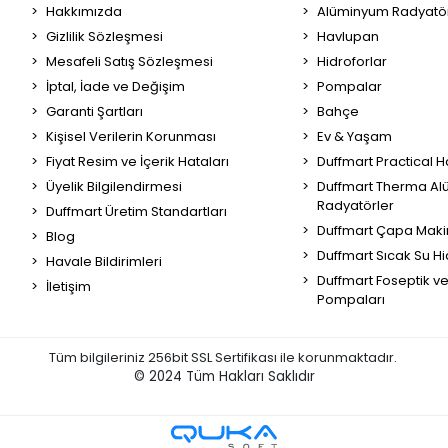
Hakkımızda
Alüminyum Radyatör
Gizlilik Sözleşmesi
Havlupan
Mesafeli Satış Sözleşmesi
Hidroforlar
İptal, İade ve Değişim
Pompalar
Garanti Şartları
Bahçe
Kişisel Verilerin Korunması
Ev & Yaşam
Fiyat Resim ve İçerik Hataları
Duffmart Practical 
Üyelik Bilgilendirmesi
Duffmart Therma A
Radyatörler
Duffmart Üretim Standartları
Duffmart Çapa Maki
Blog
Duffmart Sıcak Su Hi
Havale Bildirimleri
Duffmart Foseptik v
İletişim
Pompaları
Tüm bilgileriniz 256bit SSL Sertifikası ile korunmaktadır.
© 2024
Tüm Hakları Saklıdır