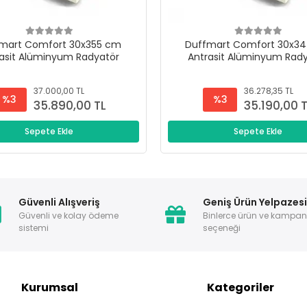
mart Comfort 30x355 cm
Duffmart Comfort 30x3
asit Alüminyum Radyatör
Antrasit Alüminyum Rad
37.000,00 TL
36.278,35 TL
%3
%3
35.890,00 TL
35.190,00 
Sepete Ekle
Sepete Ekle
Güvenli Alışveriş
Geniş Ürün Yelpazes
Güvenli ve kolay ödeme
Binlerce ürün ve kampa
sistemi
seçeneği
Kurumsal
Kategoriler