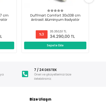
47 cm
Duffmart Comfort 30x338 cm
D
yatör
Antrasit Alüminyum Radyatör
A
35.350,51 TL
%3
TL
34.290,00 TL
Sepete Ekle
i
7 / 24 DESTEK
nya
Öneri ve şikayetlerinizi bize
iletebilirsiniz.
Bize Ulaşın