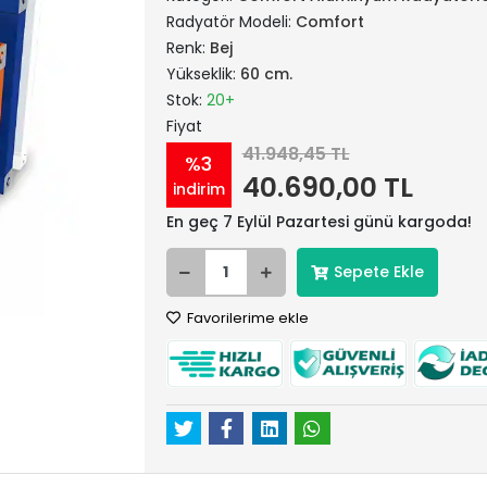
Radyatör Modeli:
Comfort
Renk:
Bej
Yükseklik:
60 cm.
Stok:
20+
Fiyat
41.948,45 TL
%3
40.690,00 TL
indirim
En geç 7 Eylül Pazartesi günü kargoda!
Sepete Ekle
Favorilerime ekle