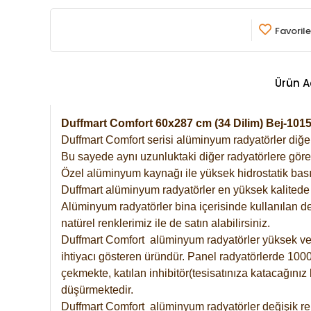
Favorile
Ürün A
Duffmart Comfort 60x287 cm (34 Dilim) Bej-10
Duffmart Comfort serisi alüminyum radyatörler diğer 
Bu sayede aynı uzunluktaki diğer radyatörlere göre a
Özel alüminyum kaynağı ile yüksek hidrostatik basın
Duffmart alüminyum radyatörler en yüksek kalitede 
Alüminyum radyatörler bina içerisinde kullanılan de
natürel renklerimiz ile de satın alabilirsiniz.
Duffmart Comfort alüminyum radyatörler yüksek verim
ihtiyacı gösteren üründür. Panel radyatörlerde 1000 
çekmekte, katılan inhibitör(tesisatınıza katacağını
düşürmektedir.
Duffmart Comfort alüminyum radyatörler değişik ren