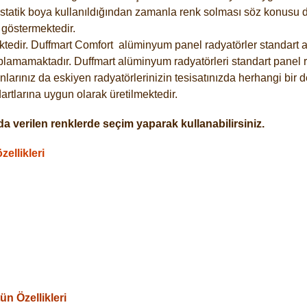
statik boya kullanıldığından zamanla renk solması söz konusu de
göstermektedir.
tedir. Duffmart
Comfort
alüminyum panel radyatörler standart as
plamamaktadır. Duffmart alüminyum radyatörleri standart panel ra
larınız da eskiyen radyatörlerinizin tesisatınızda herhangi bir d
tlarına uygun olarak üretilmektedir.
a verilen renklerde seçim yaparak kullanabilirsiniz.
ellikleri
n Özellikleri