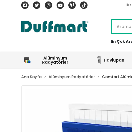
Hız
En Çok Ar
Alüminyum
Havlupan
Radyatörler
Ana Sayfa
Alüminyum Radyatörler
Comfort Alümi