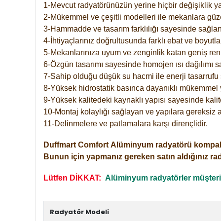
1-Mevcut radyatörünüzün yerine hiçbir değişiklik 
2-Mükemmel ve çeşitli modelleri ile mekanlara güzel
3-Hammadde ve tasarım farklılığı sayesinde sağlan
4-İhtiyaçlarınız doğrultusunda farklı ebat ve boyutla
5-Mekanlarınıza uyum ve zenginlik katan geniş renk 
6-Özgün tasarımı sayesinde homojen ısı dağılımı s
7-Sahip olduğu düşük su hacmi ile enerji tasarrufu 
8-Yüksek hidrostatik basınca dayanıklı mükemmel 
9-Yüksek kalitedeki kaynaklı yapısı sayesinde kalit
10-Montaj kolaylığı sağlayan ve yapılara gereksiz a
11-Delinmelere ve patlamalara karşı dirençlidir.
Duffmart
Comfort
Alüminyum radyatörü kompakt gir
Bunun için yapmanız gereken satın aldığınız ra
Lütfen DİKKAT:
Alüminyum radyatörler müşterile
Radyatör Modeli