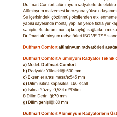
Duffmart
Comfort
alüminyum radyatörlerde elektro 
Alüminyum malzemesi korozyona yüksek dayanım 
Su içerisindeki çözünmüş oksijenden etkilenmemek
yapısı sayesinde montaj yapılan yerde fazla yer ka
sahiptir. Bu durum montaj kolaylığı sağlarken mekan
Duffmart alüminyum radyatörleri ISO VE TSE standar
Duffmart Comfort
alüminyum radyatörleri aşağıd
Duffmart Comfort Alüminyum Radyatör Teknik öz
a)
Model:
Duffmart Comfort
b)
Radyatör Yüksekliği:600 mm
c)
Eksenler arası mesafe:545 mm
d)
Dilim ısıtma kapasitesi:166 Kcall
e)
Isıtma Yüzeyi:0,534 m²/Dilim
f)
Dilim Derinliği:70 mm
g)
Dilim genişliği:80 mm
Duffmart Comfort
Alüminyum Radyatörlerin Üstü