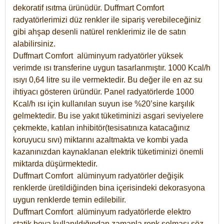
dekoratif ısıtma ürünüdür.
Duffmart Comfort
radyatörlerimizi düz renkler ile sipariş verebileceğiniz
gibi ahşap desenli natürel renklerimiz ile de satın
alabilirsiniz.
Duffmart Comfort alüminyum radyatörler yüksek
verimde ısı transferine uygun tasarlanmıştır. 1000 Kcal/h
ısıyı 0,64 litre su ile vermektedir. Bu değer ile en az su
ihtiyacı gösteren üründür. Panel radyatörlerde 1000
Kcal/h ısı için kullanılan suyun ise %20’sine karşılık
gelmektedir. Bu ise yakıt tüketiminizi asgari seviyelere
çekmekte, katılan inhibitör(tesisatınıza katacağınız
koruyucu sıvı) miktarını azaltmakta ve kombi yada
kazanınızdan kaynaklanan elektrik tüketiminizi önemli
miktarda düşürmektedir.
Duffmart Comfort alüminyum radyatörler değişik
renklerde üretildiğinden bina içerisindeki dekorasyona
uygun renklerde temin edilebilir.
Duffmart
Comfort
alüminyum radyatörlerde elektro
statik boya kullanıldığından zamanla renk solması söz