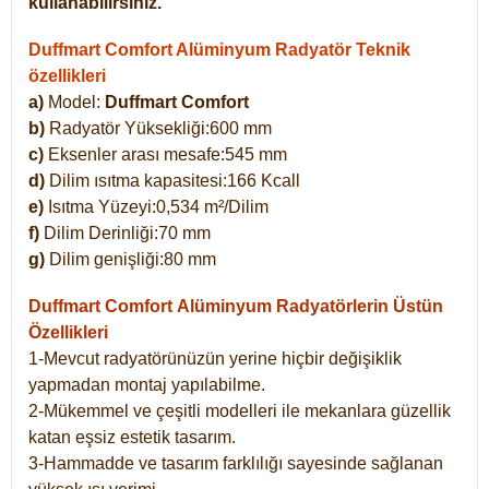
kullanabilirsiniz.
Duffmart Comfort Alüminyum Radyatör Teknik
özellikleri
a)
Model:
Duffmart Comfort
b)
Radyatör Yüksekliği:600 mm
c)
Eksenler arası mesafe:545 mm
d)
Dilim ısıtma kapasitesi:166 Kcall
e)
Isıtma Yüzeyi:0,534 m²/Dilim
f)
Dilim Derinliği:70 mm
g)
Dilim genişliği:80 mm
Duffmart Comfort
Alüminyum Radyatörlerin Üstün
Özellikleri
1-Mevcut radyatörünüzün yerine hiçbir değişiklik
yapmadan montaj yapılabilme.
2-Mükemmel ve çeşitli modelleri ile mekanlara güzellik
katan eşsiz estetik tasarım.
3-Hammadde ve tasarım farklılığı sayesinde sağlanan