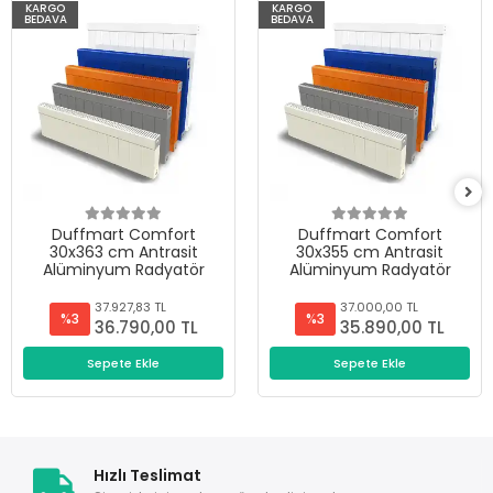
KARGO
KARGO
BEDAVA
BEDAVA
Duffmart Comfort
Duffmart Comfort
30x363 cm Antrasit
30x355 cm Antrasit
Alüminyum Radyatör
Alüminyum Radyatör
37.927,83 TL
37.000,00 TL
%3
%3
36.790,00 TL
35.890,00 TL
Sepete Ekle
Sepete Ekle
Hızlı Teslimat