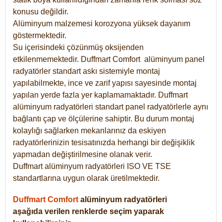
konusu değildir.
Alüminyum malzemesi korozyona yüksek dayanım
göstermektedir.
Su içerisindeki çözünmüş oksijenden
etkilenmemektedir. Duffmart
Comfort
alüminyum panel
radyatörler standart askı sistemiyle montaj
yapılabilmekte, ince ve zarif yapısı sayesinde montaj
yapılan yerde fazla yer kaplamamaktadır. Duffmart
alüminyum radyatörleri standart panel radyatörlerle aynı
bağlantı çap ve ölçülerine sahiptir. Bu durum montaj
kolaylığı sağlarken mekanlarınız da eskiyen
radyatörlerinizin tesisatınızda herhangi bir değişiklik
yapmadan değiştirilmesine olanak verir.
Duffmart alüminyum radyatörleri ISO VE TSE
standartlarına uygun olarak üretilmektedir.
Duffmart Comfort
alüminyum radyatörleri
aşağıda verilen renklerde seçim yaparak