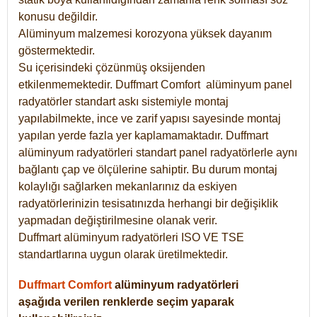
konusu değildir.
Alüminyum malzemesi korozyona yüksek dayanım
göstermektedir.
Su içerisindeki çözünmüş oksijenden
etkilenmemektedir. Duffmart
Comfort
alüminyum panel
radyatörler standart askı sistemiyle montaj
yapılabilmekte, ince ve zarif yapısı sayesinde montaj
yapılan yerde fazla yer kaplamamaktadır. Duffmart
alüminyum radyatörleri standart panel radyatörlerle aynı
bağlantı çap ve ölçülerine sahiptir. Bu durum montaj
kolaylığı sağlarken mekanlarınız da eskiyen
radyatörlerinizin tesisatınızda herhangi bir değişiklik
yapmadan değiştirilmesine olanak verir.
Duffmart alüminyum radyatörleri ISO VE TSE
standartlarına uygun olarak üretilmektedir.
Duffmart Comfort
alüminyum radyatörleri
aşağıda verilen renklerde seçim yaparak