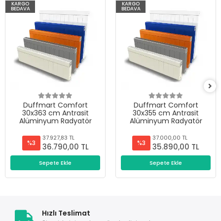
KARGO
KARGO
BEDAVA
BEDAVA
Duffmart Comfort
Duffmart Comfort
30x363 cm Antrasit
30x355 cm Antrasit
Alüminyum Radyatör
Alüminyum Radyatör
37.927,83 TL
37.000,00 TL
%3
%3
36.790,00 TL
35.890,00 TL
Sepete Ekle
Sepete Ekle
Hızlı Teslimat