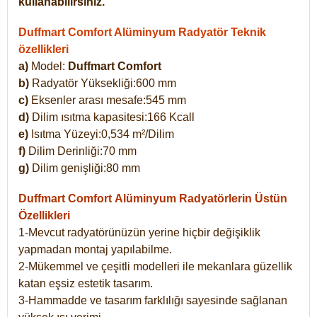
kullanabilirsiniz.
Duffmart Comfort Alüminyum Radyatör Teknik
özellikleri
a)
Model:
Duffmart Comfort
b)
Radyatör Yüksekliği:600 mm
c)
Eksenler arası mesafe:545 mm
d)
Dilim ısıtma kapasitesi:166 Kcall
e)
Isıtma Yüzeyi:0,534 m²/Dilim
f)
Dilim Derinliği:70 mm
g)
Dilim genişliği:80 mm
Duffmart Comfort
Alüminyum Radyatörlerin Üstün
Özellikleri
1-Mevcut radyatörünüzün yerine hiçbir değişiklik
yapmadan montaj yapılabilme.
2-Mükemmel ve çeşitli modelleri ile mekanlara güzellik
katan eşsiz estetik tasarım.
3-Hammadde ve tasarım farklılığı sayesinde sağlanan