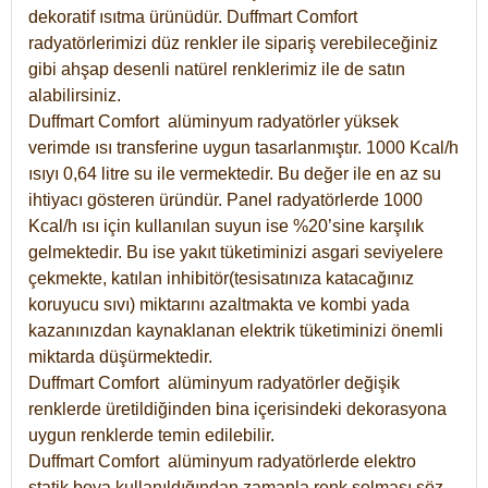
dekoratif ısıtma ürünüdür.
Duffmart Comfort
radyatörlerimizi düz renkler ile sipariş verebileceğiniz
gibi ahşap desenli natürel renklerimiz ile de satın
alabilirsiniz.
Duffmart Comfort alüminyum radyatörler yüksek
verimde ısı transferine uygun tasarlanmıştır. 1000 Kcal/h
ısıyı 0,64 litre su ile vermektedir. Bu değer ile en az su
ihtiyacı gösteren üründür. Panel radyatörlerde 1000
Kcal/h ısı için kullanılan suyun ise %20’sine karşılık
gelmektedir. Bu ise yakıt tüketiminizi asgari seviyelere
çekmekte, katılan inhibitör(tesisatınıza katacağınız
koruyucu sıvı) miktarını azaltmakta ve kombi yada
kazanınızdan kaynaklanan elektrik tüketiminizi önemli
miktarda düşürmektedir.
Duffmart Comfort alüminyum radyatörler değişik
renklerde üretildiğinden bina içerisindeki dekorasyona
uygun renklerde temin edilebilir.
Duffmart
Comfort
alüminyum radyatörlerde elektro
statik boya kullanıldığından zamanla renk solması söz