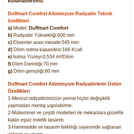
kullanabilirsiniz.
Duffmart Comfort Alüminyum Radyatör Teknik
özellikleri
a)
Model:
Duffmart Comfort
b)
Radyatör Yüksekliği:600 mm
c)
Eksenler arası mesafe:545 mm
d)
Dilim ısıtma kapasitesi:166 Kcall
e)
Isıtma Yüzeyi:0,534 m²/Dilim
f)
Dilim Derinliği:70 mm
g)
Dilim genişliği:80 mm
Duffmart Comfort
Alüminyum Radyatörlerin Üstün
Özellikleri
1-Mevcut radyatörünüzün yerine hiçbir değişiklik
yapmadan montaj yapılabilme.
2-Mükemmel ve çeşitli modelleri ile mekanlara güzellik
katan eşsiz estetik tasarım.
3-Hammadde ve tasarım farklılığı sayesinde sağlanan