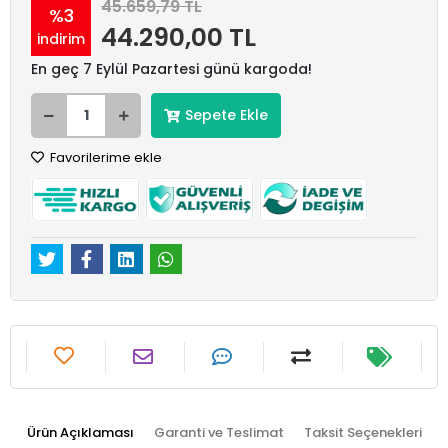
45.659,79 TL
%3
44.290,00 TL
indirim
En geç 7 Eylül Pazartesi günü kargoda!
Sepete Ekle
Favorilerime ekle
Ürün Açıklaması
Garanti ve Teslimat
Taksit Seçenekleri