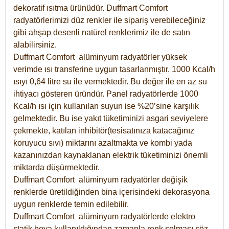
dekoratif ısıtma ürünüdür.
Duffmart Comfort
radyatörlerimizi düz renkler ile sipariş verebileceğiniz
gibi ahşap desenli natürel renklerimiz ile de satın
alabilirsiniz.
Duffmart Comfort alüminyum radyatörler yüksek
verimde ısı transferine uygun tasarlanmıştır. 1000 Kcal/h
ısıyı 0,64 litre su ile vermektedir. Bu değer ile en az su
ihtiyacı gösteren üründür. Panel radyatörlerde 1000
Kcal/h ısı için kullanılan suyun ise %20’sine karşılık
gelmektedir. Bu ise yakıt tüketiminizi asgari seviyelere
çekmekte, katılan inhibitör(tesisatınıza katacağınız
koruyucu sıvı) miktarını azaltmakta ve kombi yada
kazanınızdan kaynaklanan elektrik tüketiminizi önemli
miktarda düşürmektedir.
Duffmart Comfort alüminyum radyatörler değişik
renklerde üretildiğinden bina içerisindeki dekorasyona
uygun renklerde temin edilebilir.
Duffmart
Comfort
alüminyum radyatörlerde elektro
statik boya kullanıldığından zamanla renk solması söz