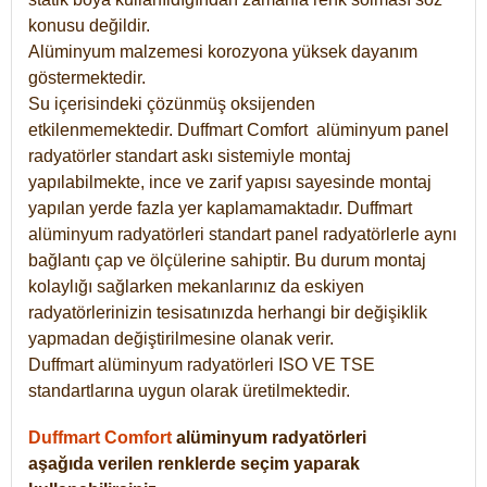
konusu değildir.
Alüminyum malzemesi korozyona yüksek dayanım
göstermektedir.
Su içerisindeki çözünmüş oksijenden
etkilenmemektedir. Duffmart
Comfort
alüminyum panel
radyatörler standart askı sistemiyle montaj
yapılabilmekte, ince ve zarif yapısı sayesinde montaj
yapılan yerde fazla yer kaplamamaktadır. Duffmart
alüminyum radyatörleri standart panel radyatörlerle aynı
bağlantı çap ve ölçülerine sahiptir. Bu durum montaj
kolaylığı sağlarken mekanlarınız da eskiyen
radyatörlerinizin tesisatınızda herhangi bir değişiklik
yapmadan değiştirilmesine olanak verir.
Duffmart alüminyum radyatörleri ISO VE TSE
standartlarına uygun olarak üretilmektedir.
Duffmart Comfort
alüminyum radyatörleri
aşağıda verilen renklerde seçim yaparak