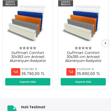
KARGO
KARGO
BEDAVA
BEDAVA
Duffmart Comfort
Duffmart Comfort
30x363 cm Antrasit
30x355 cm Antrasit
Alüminyum Radyatör
Alüminyum Radyatör
37.927,83 TL
37.000,00 TL
%3
%3
36.790,00 TL
35.890,00 TL
Sepete Ekle
Sepete Ekle
Hızlı Teslimat