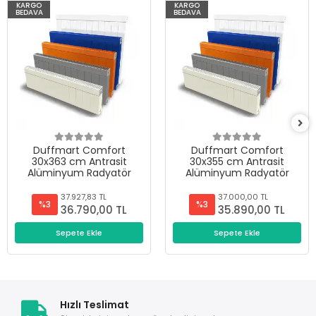
KARGO
KARGO
BEDAVA
BEDAVA
Duffmart Comfort
Duffmart Comfort
30x363 cm Antrasit
30x355 cm Antrasit
Alüminyum Radyatör
Alüminyum Radyatör
37.927,83 TL
37.000,00 TL
%3
%3
36.790,00 TL
35.890,00 TL
Sepete Ekle
Sepete Ekle
Hızlı Teslimat