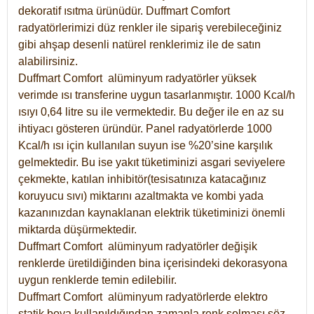
dekoratif ısıtma ürünüdür.
Duffmart Comfort
radyatörlerimizi düz renkler ile sipariş verebileceğiniz
gibi ahşap desenli natürel renklerimiz ile de satın
alabilirsiniz.
Duffmart Comfort alüminyum radyatörler yüksek
verimde ısı transferine uygun tasarlanmıştır. 1000 Kcal/h
ısıyı 0,64 litre su ile vermektedir. Bu değer ile en az su
ihtiyacı gösteren üründür. Panel radyatörlerde 1000
Kcal/h ısı için kullanılan suyun ise %20’sine karşılık
gelmektedir. Bu ise yakıt tüketiminizi asgari seviyelere
çekmekte, katılan inhibitör(tesisatınıza katacağınız
koruyucu sıvı) miktarını azaltmakta ve kombi yada
kazanınızdan kaynaklanan elektrik tüketiminizi önemli
miktarda düşürmektedir.
Duffmart Comfort alüminyum radyatörler değişik
renklerde üretildiğinden bina içerisindeki dekorasyona
uygun renklerde temin edilebilir.
Duffmart
Comfort
alüminyum radyatörlerde elektro
statik boya kullanıldığından zamanla renk solması söz