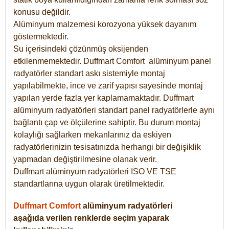
konusu değildir.
Alüminyum malzemesi korozyona yüksek dayanım
göstermektedir.
Su içerisindeki çözünmüş oksijenden
etkilenmemektedir. Duffmart
Comfort
alüminyum panel
radyatörler standart askı sistemiyle montaj
yapılabilmekte, ince ve zarif yapısı sayesinde montaj
yapılan yerde fazla yer kaplamamaktadır. Duffmart
alüminyum radyatörleri standart panel radyatörlerle aynı
bağlantı çap ve ölçülerine sahiptir. Bu durum montaj
kolaylığı sağlarken mekanlarınız da eskiyen
radyatörlerinizin tesisatınızda herhangi bir değişiklik
yapmadan değiştirilmesine olanak verir.
Duffmart alüminyum radyatörleri ISO VE TSE
standartlarına uygun olarak üretilmektedir.
Duffmart Comfort
alüminyum radyatörleri
aşağıda verilen renklerde seçim yaparak