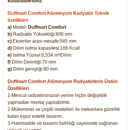
kullanabilirsiniz.
Duffmart Comfort Alüminyum Radyatör Teknik
özellikleri
a)
Model:
Duffmart Comfort
b)
Radyatör Yüksekliği:600 mm
c)
Eksenler arası mesafe:545 mm
d)
Dilim ısıtma kapasitesi:166 Kcall
e)
Isıtma Yüzeyi:0,534 m²/Dilim
f)
Dilim Derinliği:70 mm
g)
Dilim genişliği:80 mm
Duffmart Comfort
Alüminyum Radyatörlerin Üstün
Özellikleri
1-Mevcut radyatörünüzün yerine hiçbir değişiklik
yapmadan montaj yapılabilme.
2-Mükemmel ve çeşitli modelleri ile mekanlara güzellik
katan eşsiz estetik tasarım.
3-Hammadde ve tasarım farklılığı sayesinde sağlanan