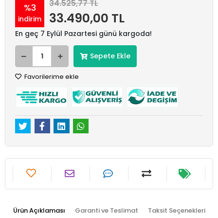
34.525,77 TL
%3
33.490,00 TL
indirim
En geç 7 Eylül Pazartesi günü kargoda!
Sepete Ekle
Favorilerime ekle
Ürün Açıklaması
Garanti ve Teslimat
Taksit Seçenekleri