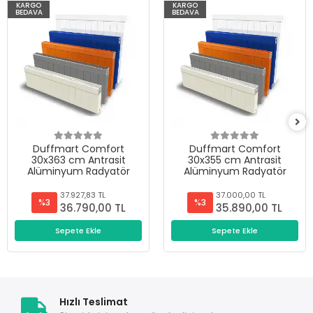
KARGO
KARGO
BEDAVA
BEDAVA
Duffmart Comfort
Duffmart Comfort
30x363 cm Antrasit
30x355 cm Antrasit
Alüminyum Radyatör
Alüminyum Radyatör
37.927,83 TL
37.000,00 TL
%3
%3
36.790,00 TL
35.890,00 TL
Sepete Ekle
Sepete Ekle
Hızlı Teslimat