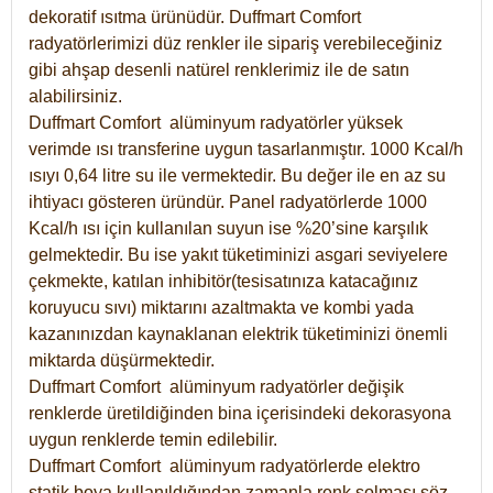
dekoratif ısıtma ürünüdür.
Duffmart Comfort
radyatörlerimizi düz renkler ile sipariş verebileceğiniz
gibi ahşap desenli natürel renklerimiz ile de satın
alabilirsiniz.
Duffmart Comfort alüminyum radyatörler yüksek
verimde ısı transferine uygun tasarlanmıştır. 1000 Kcal/h
ısıyı 0,64 litre su ile vermektedir. Bu değer ile en az su
ihtiyacı gösteren üründür. Panel radyatörlerde 1000
Kcal/h ısı için kullanılan suyun ise %20’sine karşılık
gelmektedir. Bu ise yakıt tüketiminizi asgari seviyelere
çekmekte, katılan inhibitör(tesisatınıza katacağınız
koruyucu sıvı) miktarını azaltmakta ve kombi yada
kazanınızdan kaynaklanan elektrik tüketiminizi önemli
miktarda düşürmektedir.
Duffmart Comfort alüminyum radyatörler değişik
renklerde üretildiğinden bina içerisindeki dekorasyona
uygun renklerde temin edilebilir.
Duffmart
Comfort
alüminyum radyatörlerde elektro
statik boya kullanıldığından zamanla renk solması söz