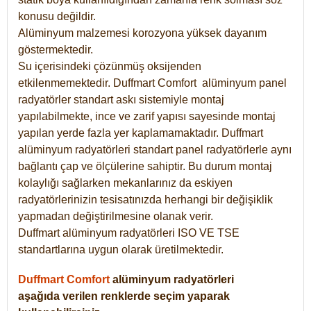
konusu değildir.
Alüminyum malzemesi korozyona yüksek dayanım
göstermektedir.
Su içerisindeki çözünmüş oksijenden
etkilenmemektedir. Duffmart
Comfort
alüminyum panel
radyatörler standart askı sistemiyle montaj
yapılabilmekte, ince ve zarif yapısı sayesinde montaj
yapılan yerde fazla yer kaplamamaktadır. Duffmart
alüminyum radyatörleri standart panel radyatörlerle aynı
bağlantı çap ve ölçülerine sahiptir. Bu durum montaj
kolaylığı sağlarken mekanlarınız da eskiyen
radyatörlerinizin tesisatınızda herhangi bir değişiklik
yapmadan değiştirilmesine olanak verir.
Duffmart alüminyum radyatörleri ISO VE TSE
standartlarına uygun olarak üretilmektedir.
Duffmart Comfort
alüminyum radyatörleri
aşağıda verilen renklerde seçim yaparak