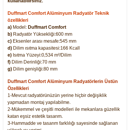
kullanabilirsiniz.
Duffmart Comfort Alüminyum Radyatör Teknik
özellikleri
a)
Model:
Duffmart Comfort
b)
Radyatör Yüksekliği:600 mm
c)
Eksenler arası mesafe:545 mm
d)
Dilim ısıtma kapasitesi:166 Kcall
e)
Isıtma Yüzeyi:0,534 m²/Dilim
f)
Dilim Derinliği:70 mm
g)
Dilim genişliği:80 mm
Duffmart Comfort
Alüminyum Radyatörlerin Üstün
Özellikleri
1-Mevcut radyatörünüzün yerine hiçbir değişiklik
yapmadan montaj yapılabilme.
2-Mükemmel ve çeşitli modelleri ile mekanlara güzellik
katan eşsiz estetik tasarım.
3-Hammadde ve tasarım farklılığı sayesinde sağlanan