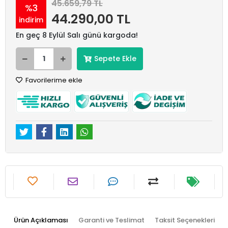
45.659,79 TL
%3
44.290,00 TL
indirim
En geç 8 Eylül Salı günü kargoda!
Sepete Ekle
Favorilerime ekle
Ürün Açıklaması
Garanti ve Teslimat
Taksit Seçenekleri