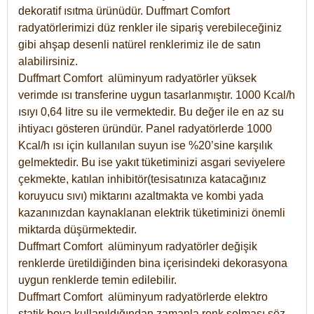
dekoratif ısıtma ürünüdür.
Duffmart Comfort
radyatörlerimizi düz renkler ile sipariş verebileceğiniz
gibi ahşap desenli natürel renklerimiz ile de satın
alabilirsiniz.
Duffmart Comfort alüminyum radyatörler yüksek
verimde ısı transferine uygun tasarlanmıştır. 1000 Kcal/h
ısıyı 0,64 litre su ile vermektedir. Bu değer ile en az su
ihtiyacı gösteren üründür. Panel radyatörlerde 1000
Kcal/h ısı için kullanılan suyun ise %20’sine karşılık
gelmektedir. Bu ise yakıt tüketiminizi asgari seviyelere
çekmekte, katılan inhibitör(tesisatınıza katacağınız
koruyucu sıvı) miktarını azaltmakta ve kombi yada
kazanınızdan kaynaklanan elektrik tüketiminizi önemli
miktarda düşürmektedir.
Duffmart Comfort alüminyum radyatörler değişik
renklerde üretildiğinden bina içerisindeki dekorasyona
uygun renklerde temin edilebilir.
Duffmart
Comfort
alüminyum radyatörlerde elektro
statik boya kullanıldığından zamanla renk solması söz