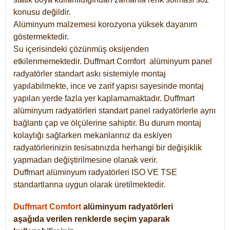
konusu değildir.
Alüminyum malzemesi korozyona yüksek dayanım
göstermektedir.
Su içerisindeki çözünmüş oksijenden
etkilenmemektedir. Duffmart
Comfort
alüminyum panel
radyatörler standart askı sistemiyle montaj
yapılabilmekte, ince ve zarif yapısı sayesinde montaj
yapılan yerde fazla yer kaplamamaktadır. Duffmart
alüminyum radyatörleri standart panel radyatörlerle aynı
bağlantı çap ve ölçülerine sahiptir. Bu durum montaj
kolaylığı sağlarken mekanlarınız da eskiyen
radyatörlerinizin tesisatınızda herhangi bir değişiklik
yapmadan değiştirilmesine olanak verir.
Duffmart alüminyum radyatörleri ISO VE TSE
standartlarına uygun olarak üretilmektedir.
Duffmart Comfort
alüminyum radyatörleri
aşağıda verilen renklerde seçim yaparak