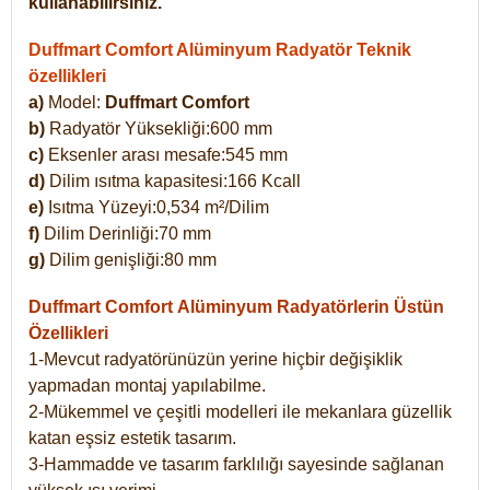
kullanabilirsiniz.
Duffmart Comfort Alüminyum Radyatör Teknik
özellikleri
a)
Model:
Duffmart Comfort
b)
Radyatör Yüksekliği:600 mm
c)
Eksenler arası mesafe:545 mm
d)
Dilim ısıtma kapasitesi:166 Kcall
e)
Isıtma Yüzeyi:0,534 m²/Dilim
f)
Dilim Derinliği:70 mm
g)
Dilim genişliği:80 mm
Duffmart Comfort
Alüminyum Radyatörlerin Üstün
Özellikleri
1-Mevcut radyatörünüzün yerine hiçbir değişiklik
yapmadan montaj yapılabilme.
2-Mükemmel ve çeşitli modelleri ile mekanlara güzellik
katan eşsiz estetik tasarım.
3-Hammadde ve tasarım farklılığı sayesinde sağlanan