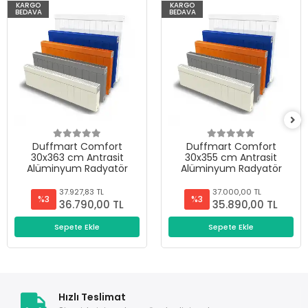
KARGO
KARGO
BEDAVA
BEDAVA
Duffmart Comfort
Duffmart Comfort
30x363 cm Antrasit
30x355 cm Antrasit
Alüminyum Radyatör
Alüminyum Radyatör
37.927,83 TL
37.000,00 TL
%3
%3
36.790,00 TL
35.890,00 TL
Sepete Ekle
Sepete Ekle
Hızlı Teslimat