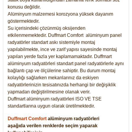
konusu değildir.
Alüminyum malzemesi korozyona yüksek dayanım
göstermektedir.
Su içerisindeki çözünmüş oksijenden
etkilenmemektedir. Duffmart
Comfort
alüminyum panel
radyatörler standart askı sistemiyle montaj
yapılabilmekte, ince ve zarif yapısı sayesinde montaj
yapılan yerde fazla yer kaplamamaktadır. Duffmart
alüminyum radyatörleri standart panel radyatörlerle aynı
bağlantı çap ve ölçülerine sahiptir. Bu durum montaj
kolaylığı sağlarken mekanlarınız da eskiyen
radyatörlerinizin tesisatınızda herhangi bir değişiklik
yapmadan değiştirilmesine olanak verir.
Duffmart alüminyum radyatörleri ISO VE TSE
standartlarına uygun olarak üretilmektedir.
Duffmart Comfort
alüminyum radyatörleri
aşağıda verilen renklerde seçim yaparak