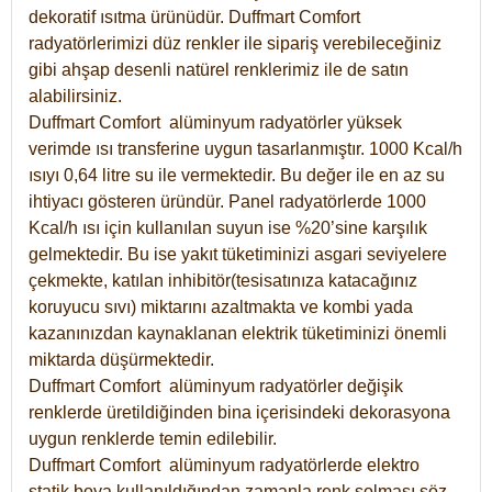
dekoratif ısıtma ürünüdür.
Duffmart Comfort
radyatörlerimizi düz renkler ile sipariş verebileceğiniz
gibi ahşap desenli natürel renklerimiz ile de satın
alabilirsiniz.
Duffmart Comfort alüminyum radyatörler yüksek
verimde ısı transferine uygun tasarlanmıştır. 1000 Kcal/h
ısıyı 0,64 litre su ile vermektedir. Bu değer ile en az su
ihtiyacı gösteren üründür. Panel radyatörlerde 1000
Kcal/h ısı için kullanılan suyun ise %20’sine karşılık
gelmektedir. Bu ise yakıt tüketiminizi asgari seviyelere
çekmekte, katılan inhibitör(tesisatınıza katacağınız
koruyucu sıvı) miktarını azaltmakta ve kombi yada
kazanınızdan kaynaklanan elektrik tüketiminizi önemli
miktarda düşürmektedir.
Duffmart Comfort alüminyum radyatörler değişik
renklerde üretildiğinden bina içerisindeki dekorasyona
uygun renklerde temin edilebilir.
Duffmart
Comfort
alüminyum radyatörlerde elektro
statik boya kullanıldığından zamanla renk solması söz