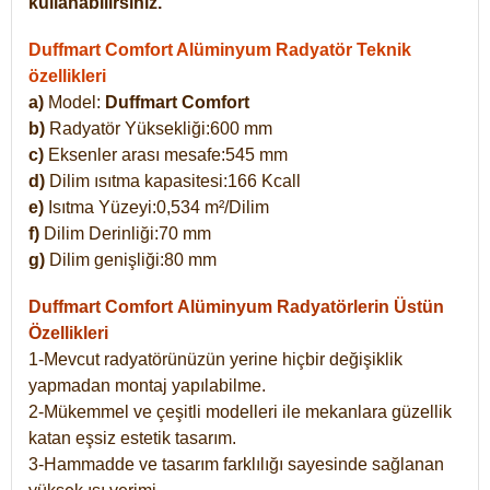
kullanabilirsiniz.
Duffmart Comfort Alüminyum Radyatör Teknik
özellikleri
a)
Model:
Duffmart Comfort
b)
Radyatör Yüksekliği:600 mm
c)
Eksenler arası mesafe:545 mm
d)
Dilim ısıtma kapasitesi:166 Kcall
e)
Isıtma Yüzeyi:0,534 m²/Dilim
f)
Dilim Derinliği:70 mm
g)
Dilim genişliği:80 mm
Duffmart Comfort
Alüminyum Radyatörlerin Üstün
Özellikleri
1-Mevcut radyatörünüzün yerine hiçbir değişiklik
yapmadan montaj yapılabilme.
2-Mükemmel ve çeşitli modelleri ile mekanlara güzellik
katan eşsiz estetik tasarım.
3-Hammadde ve tasarım farklılığı sayesinde sağlanan