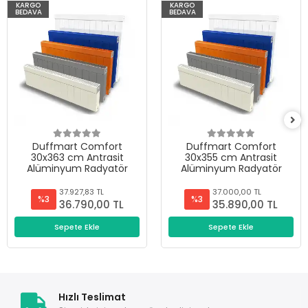
KARGO
KARGO
BEDAVA
BEDAVA
Duffmart Comfort
Duffmart Comfort
30x363 cm Antrasit
30x355 cm Antrasit
Alüminyum Radyatör
Alüminyum Radyatör
37.927,83 TL
37.000,00 TL
%3
%3
36.790,00 TL
35.890,00 TL
Sepete Ekle
Sepete Ekle
Hızlı Teslimat