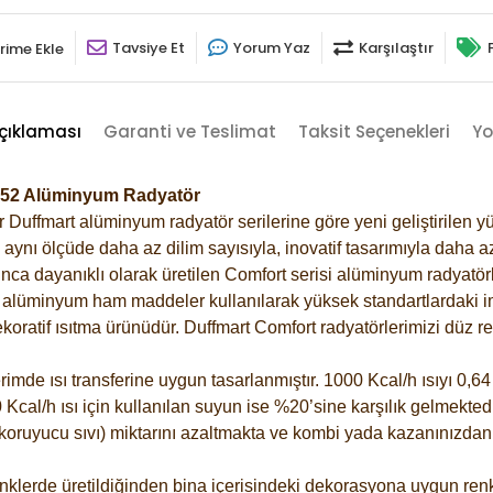
Tavsiye Et
Yorum Yaz
Karşılaştır
rime Ekle
çıklaması
Garanti ve Teslimat
Taksit Seçenekleri
Yo
7152 Alüminyum Radyatör
Duffmart alüminyum radyatör serilerine göre yeni geliştirilen yü
ynı ölçüde daha az dilim sayısıyla, inovatif tasarımıyla daha az
ca dayanıklı olarak üretilen Comfort serisi alüminyum radyatörle
alüminyum ham maddeler kullanılarak yüksek standartlardaki imal
koratif ısıtma ürünüdür.
Duffmart Comfort radyatörlerimizi düz re
de ısı transferine uygun tasarlanmıştır. 1000 Kcal/h ısıyı 0,64 l
Kcal/h ısı için kullanılan suyun ise %20’sine karşılık gelmektedir
z koruyucu sıvı) miktarını azaltmakta ve kombi yada kazanınızdan
klerde üretildiğinden bina içerisindeki dekorasyona uygun renkl