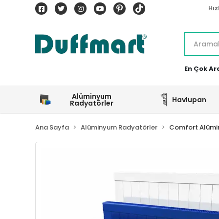
Hız
En Çok Ar
Alüminyum
Havlupan
Radyatörler
Ana Sayfa
Alüminyum Radyatörler
Comfort Alümi