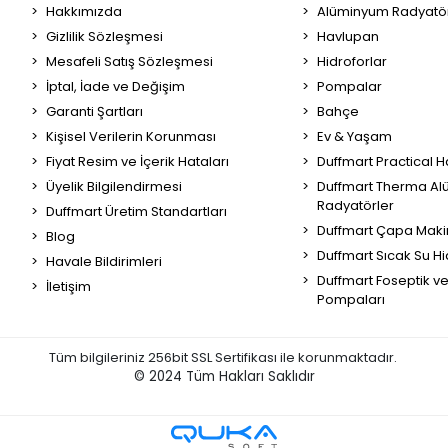
Hakkımızda
Alüminyum Radyatör
Gizlilik Sözleşmesi
Havlupan
Mesafeli Satış Sözleşmesi
Hidroforlar
İptal, İade ve Değişim
Pompalar
Garanti Şartları
Bahçe
Kişisel Verilerin Korunması
Ev & Yaşam
Fiyat Resim ve İçerik Hataları
Duffmart Practical 
Üyelik Bilgilendirmesi
Duffmart Therma A
Radyatörler
Duffmart Üretim Standartları
Duffmart Çapa Maki
Blog
Duffmart Sıcak Su Hi
Havale Bildirimleri
Duffmart Foseptik v
İletişim
Pompaları
Tüm bilgileriniz 256bit SSL Sertifikası ile korunmaktadır.
© 2024
Tüm Hakları Saklıdır