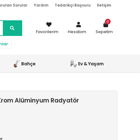
orulan Sorular
Yardım
Tedarikçi Başvuru
İletişim
0
Favorilerim
Hesabım
Sepetim
nlar
Bahçe
Ev & Yaşam
 Krom Alüminyum Radyatör
er