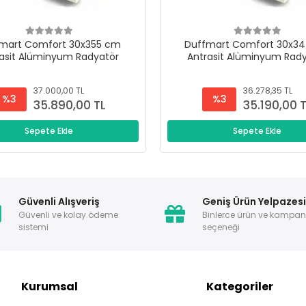
mart Comfort 30x355 cm
Duffmart Comfort 30x3
asit Alüminyum Radyatör
Antrasit Alüminyum Rad
37.000,00 TL
36.278,35 TL
%3
%3
35.890,00 TL
35.190,00 
Sepete Ekle
Sepete Ekle
Güvenli Alışveriş
Geniş Ürün Yelpazes
Güvenli ve kolay ödeme
Binlerce ürün ve kampa
sistemi
seçeneği
Kurumsal
Kategoriler