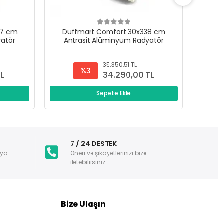
47 cm
Duffmart Comfort 30x338 cm
D
yatör
Antrasit Alüminyum Radyatör
A
35.350,51 TL
%3
TL
34.290,00 TL
Sepete Ekle
i
7 / 24 DESTEK
nya
Öneri ve şikayetlerinizi bize
iletebilirsiniz.
Bize Ulaşın