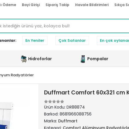
lı Ödeme
Bayi Girişi
Sipariş Takip
Havale Bildirimleri
Sıkça S
ananlar:
En Yeniler
Çok Satanlar
En çok oylana
Hidroforlar
Pompalar
nyum Radyatörler
Duffmart Comfort 60x321 cm
Ürün Kodu:
DR88874
Barkod:
8681966088756
Marka:
Duffmart
Kategori:
Comfort Alüminyum Radyatörl