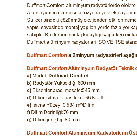
Duffmart
Comfort
alüminyum radyatörlerde elektro 
Alüminyum malzemesi korozyona yüksek dayanım 
Su içerisindeki çözünmüş oksijenden etkilenmemek
yapısı sayesinde montaj yapılan yerde fazla yer ka
sahiptir. Bu durum montaj kolaylığı sağlarken mekan
Duffmart alüminyum radyatörleri ISO VE TSE standar
Duffmart Comfort
alüminyum radyatörleri aşağıd
Duffmart Comfort Alüminyum Radyatör Teknik öz
a)
Model:
Duffmart Comfort
b)
Radyatör Yüksekliği:600 mm
c)
Eksenler arası mesafe:545 mm
d)
Dilim ısıtma kapasitesi:166 Kcall
e)
Isıtma Yüzeyi:0,534 m²/Dilim
f)
Dilim Derinliği:70 mm
g)
Dilim genişliği:80 mm
Duffmart Comfort
Alüminyum Radyatörlerin Üstü