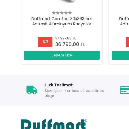
Duffmart Comfort 30x363 cm
Duff
Antrasit Alüminyum Radyatör
Antr
37.927,83 TL
%3
36.790,00 TL
Sepete Ekle
Hızlı Teslimat
Siparişleriniz en kısa sürede elinize
ulaşır.