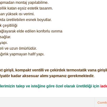
yapmadan montaj yapılabilme.
lik katan eşsiz estetik tasarım.
an yüksek ısı verimi.
rda üretilebilen esnek boyutlar.
çeşitliliği
ağlayarak elde edilen konforlu ısınma
sağlar.
yapı.
eli ve uzun ömürlüdür.
ğırlık yapmayan hafif yapı.
işli, kompakt ventilli ve çekirdek termostatik vana girişli o
dyatör kadar aksesuar alımı yapmanız gerekmektedir.
rimizin talep ve isteğine göre özel olarak üretildiği için
iad
Comfo