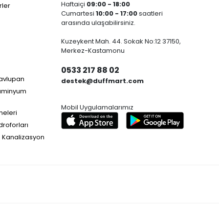
Haftaiçi
09:00 - 18:00
ler
Cumartesi
10:00 - 17:00
saatleri
arasında ulaşabilirsiniz.
Kuzeykent Mah. 44. Sokak No:12 37150,
Merkez-Kastamonu
0533 217 88 02
Havlupan
destek@duffmart.com
lüminyum
Mobil Uygulamalarımız
neleri
droforları
e Kanalizasyon