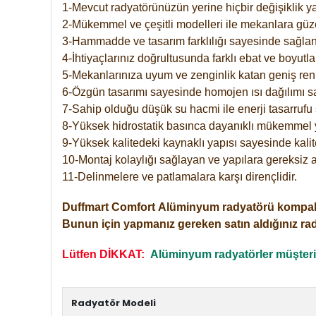
1-Mevcut radyatörünüzün yerine hiçbir değişiklik 
2-Mükemmel ve çeşitli modelleri ile mekanlara güzel
3-Hammadde ve tasarım farklılığı sayesinde sağlan
4-İhtiyaçlarınız doğrultusunda farklı ebat ve boyutla
5-Mekanlarınıza uyum ve zenginlik katan geniş renk 
6-Özgün tasarımı sayesinde homojen ısı dağılımı s
7-Sahip olduğu düşük su hacmi ile enerji tasarrufu 
8-Yüksek hidrostatik basınca dayanıklı mükemmel 
9-Yüksek kalitedeki kaynaklı yapısı sayesinde kalit
10-Montaj kolaylığı sağlayan ve yapılara gereksiz a
11-Delinmelere ve patlamalara karşı dirençlidir.
Duffmart
Comfort
Alüminyum radyatörü kompakt gir
Bunun için yapmanız gereken satın aldığınız ra
Lütfen DİKKAT:
Alüminyum radyatörler müşterile
Radyatör Modeli