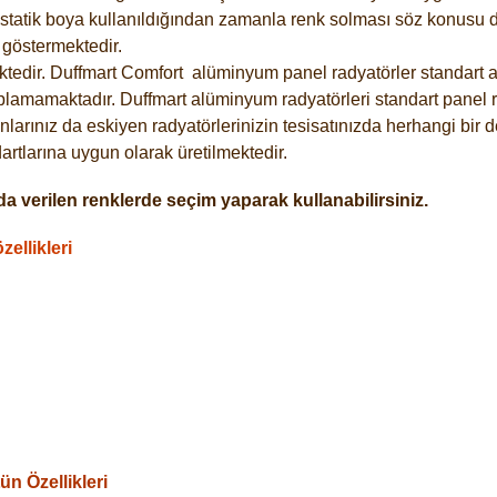
statik boya kullanıldığından zamanla renk solması söz konusu de
göstermektedir.
tedir. Duffmart
Comfort
alüminyum panel radyatörler standart as
plamamaktadır. Duffmart alüminyum radyatörleri standart panel ra
larınız da eskiyen radyatörlerinizin tesisatınızda herhangi bir d
tlarına uygun olarak üretilmektedir.
a verilen renklerde seçim yaparak kullanabilirsiniz.
ellikleri
n Özellikleri