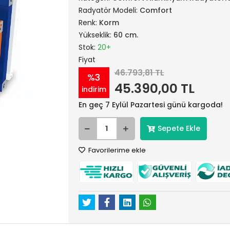
Radyatör Modeli:
Comfort
Renk:
Korm
Yükseklik:
60 cm.
Stok:
20+
Fiyat
46.793,81 TL
%3
45.390,00 TL
indirim
En geç 7 Eylül Pazartesi günü kargoda!
Sepete Ekle
Favorilerime ekle