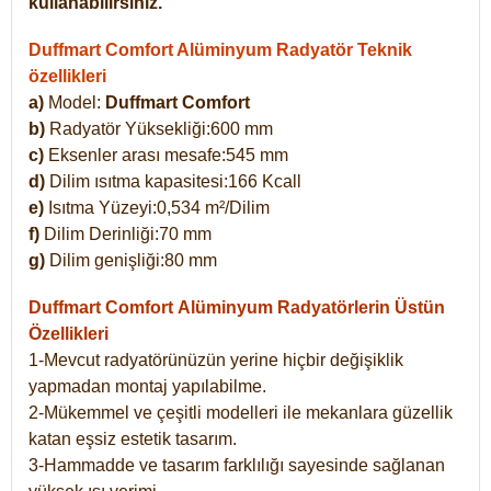
kullanabilirsiniz.
Duffmart Comfort Alüminyum Radyatör Teknik
özellikleri
a)
Model:
Duffmart Comfort
b)
Radyatör Yüksekliği:600 mm
c)
Eksenler arası mesafe:545 mm
d)
Dilim ısıtma kapasitesi:166 Kcall
e)
Isıtma Yüzeyi:0,534 m²/Dilim
f)
Dilim Derinliği:70 mm
g)
Dilim genişliği:80 mm
Duffmart Comfort
Alüminyum Radyatörlerin Üstün
Özellikleri
1-Mevcut radyatörünüzün yerine hiçbir değişiklik
yapmadan montaj yapılabilme.
2-Mükemmel ve çeşitli modelleri ile mekanlara güzellik
katan eşsiz estetik tasarım.
3-Hammadde ve tasarım farklılığı sayesinde sağlanan