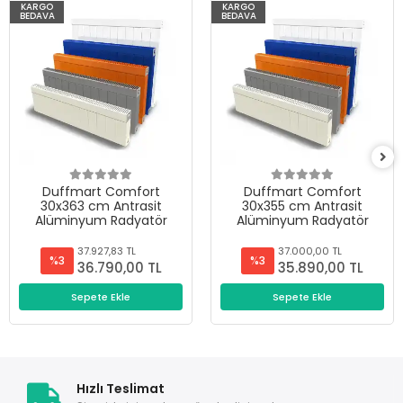
KARGO
KARGO
BEDAVA
BEDAVA
Duffmart Comfort
Duffmart Comfort
30x363 cm Antrasit
30x355 cm Antrasit
Alüminyum Radyatör
Alüminyum Radyatör
37.927,83 TL
37.000,00 TL
%3
%3
36.790,00 TL
35.890,00 TL
Sepete Ekle
Sepete Ekle
Hızlı Teslimat