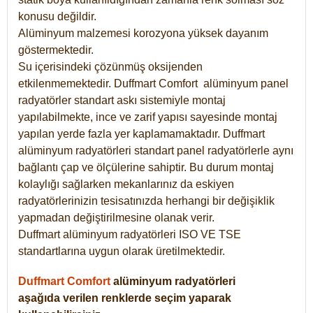
konusu değildir.
Alüminyum malzemesi korozyona yüksek dayanım
göstermektedir.
Su içerisindeki çözünmüş oksijenden
etkilenmemektedir. Duffmart
Comfort
alüminyum panel
radyatörler standart askı sistemiyle montaj
yapılabilmekte, ince ve zarif yapısı sayesinde montaj
yapılan yerde fazla yer kaplamamaktadır. Duffmart
alüminyum radyatörleri standart panel radyatörlerle aynı
bağlantı çap ve ölçülerine sahiptir. Bu durum montaj
kolaylığı sağlarken mekanlarınız da eskiyen
radyatörlerinizin tesisatınızda herhangi bir değişiklik
yapmadan değiştirilmesine olanak verir.
Duffmart alüminyum radyatörleri ISO VE TSE
standartlarına uygun olarak üretilmektedir.
Duffmart Comfort
alüminyum radyatörleri
aşağıda verilen renklerde seçim yaparak