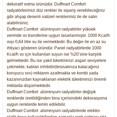
dekoratif ısıtma ürünüdür.
Duffmart Comfort
radyatörlerimizi düz renkler ile sipariş verebileceğiniz
gibi ahşap desenli natürel renklerimiz ile de satın
alabilirsiniz.
Duffmart Comfort alüminyum radyatörler yüksek
verimde ısı transferine uygun tasarlanmıştır. 1000 Kcal/h
ısıyı 0,64 litre su ile vermektedir. Bu değer ile en az su
ihtiyacı gösteren üründür. Panel radyatörlerde 1000
Kcal/h ısı için kullanılan suyun ise %20’sine karşılık
gelmektedir. Bu ise yakıt tüketiminizi asgari seviyelere
çekmekte, katılan inhibitör(tesisatınıza katacağınız
koruyucu sıvı) miktarını azaltmakta ve kombi yada
kazanınızdan kaynaklanan elektrik tüketiminizi önemli
miktarda düşürmektedir.
Duffmart Comfort alüminyum radyatörler değişik
renklerde üretildiğinden bina içerisindeki dekorasyona
uygun renklerde temin edilebilir.
Duffmart
Comfort
alüminyum radyatörlerde elektro
statik boya kullanıldığından zamanla renk solması söz