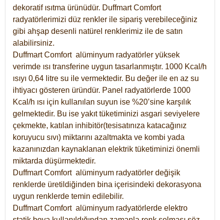
dekoratif ısıtma ürünüdür.
Duffmart Comfort
radyatörlerimizi düz renkler ile sipariş verebileceğiniz
gibi ahşap desenli natürel renklerimiz ile de satın
alabilirsiniz.
Duffmart Comfort alüminyum radyatörler yüksek
verimde ısı transferine uygun tasarlanmıştır. 1000 Kcal/h
ısıyı 0,64 litre su ile vermektedir. Bu değer ile en az su
ihtiyacı gösteren üründür. Panel radyatörlerde 1000
Kcal/h ısı için kullanılan suyun ise %20’sine karşılık
gelmektedir. Bu ise yakıt tüketiminizi asgari seviyelere
çekmekte, katılan inhibitör(tesisatınıza katacağınız
koruyucu sıvı) miktarını azaltmakta ve kombi yada
kazanınızdan kaynaklanan elektrik tüketiminizi önemli
miktarda düşürmektedir.
Duffmart Comfort alüminyum radyatörler değişik
renklerde üretildiğinden bina içerisindeki dekorasyona
uygun renklerde temin edilebilir.
Duffmart
Comfort
alüminyum radyatörlerde elektro
statik boya kullanıldığından zamanla renk solması söz