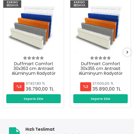
KARGO
KARGO
BEDAVA
BEDAVA
Duffmart Comfort
Duffmart Comfort
30x363 cm Antrasit
30x355 cm Antrasit
Alüminyum Radyatör
Alüminyum Radyatör
37.927,83 TL
37.000,00 TL
%3
%3
36.790,00 TL
35.890,00 TL
Sepete Ekle
Sepete Ekle
Hızlı Teslimat