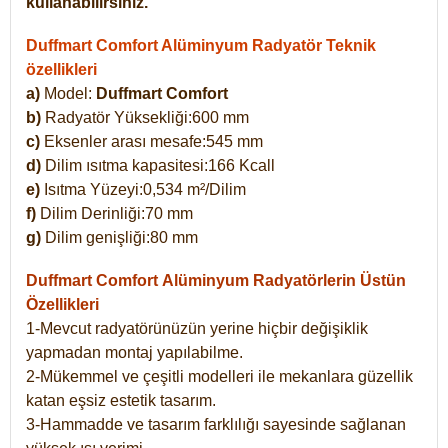
kullanabilirsiniz.
Duffmart Comfort Alüminyum Radyatör Teknik
özellikleri
a)
Model:
Duffmart Comfort
b)
Radyatör Yüksekliği:600 mm
c)
Eksenler arası mesafe:545 mm
d)
Dilim ısıtma kapasitesi:166 Kcall
e)
Isıtma Yüzeyi:0,534 m²/Dilim
f)
Dilim Derinliği:70 mm
g)
Dilim genişliği:80 mm
Duffmart Comfort
Alüminyum Radyatörlerin Üstün
Özellikleri
1-Mevcut radyatörünüzün yerine hiçbir değişiklik
yapmadan montaj yapılabilme.
2-Mükemmel ve çeşitli modelleri ile mekanlara güzellik
katan eşsiz estetik tasarım.
3-Hammadde ve tasarım farklılığı sayesinde sağlanan