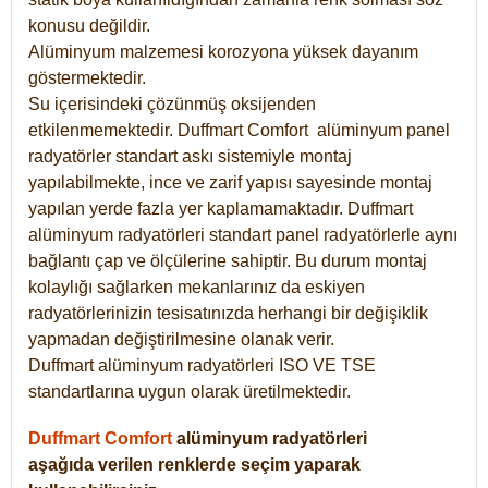
konusu değildir.
Alüminyum malzemesi korozyona yüksek dayanım
göstermektedir.
Su içerisindeki çözünmüş oksijenden
etkilenmemektedir. Duffmart
Comfort
alüminyum panel
radyatörler standart askı sistemiyle montaj
yapılabilmekte, ince ve zarif yapısı sayesinde montaj
yapılan yerde fazla yer kaplamamaktadır. Duffmart
alüminyum radyatörleri standart panel radyatörlerle aynı
bağlantı çap ve ölçülerine sahiptir. Bu durum montaj
kolaylığı sağlarken mekanlarınız da eskiyen
radyatörlerinizin tesisatınızda herhangi bir değişiklik
yapmadan değiştirilmesine olanak verir.
Duffmart alüminyum radyatörleri ISO VE TSE
standartlarına uygun olarak üretilmektedir.
Duffmart Comfort
alüminyum radyatörleri
aşağıda verilen renklerde seçim yaparak