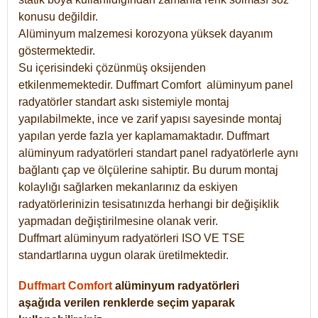
konusu değildir.
Alüminyum malzemesi korozyona yüksek dayanım
göstermektedir.
Su içerisindeki çözünmüş oksijenden
etkilenmemektedir. Duffmart
Comfort
alüminyum panel
radyatörler standart askı sistemiyle montaj
yapılabilmekte, ince ve zarif yapısı sayesinde montaj
yapılan yerde fazla yer kaplamamaktadır. Duffmart
alüminyum radyatörleri standart panel radyatörlerle aynı
bağlantı çap ve ölçülerine sahiptir. Bu durum montaj
kolaylığı sağlarken mekanlarınız da eskiyen
radyatörlerinizin tesisatınızda herhangi bir değişiklik
yapmadan değiştirilmesine olanak verir.
Duffmart alüminyum radyatörleri ISO VE TSE
standartlarına uygun olarak üretilmektedir.
Duffmart Comfort
alüminyum radyatörleri
aşağıda verilen renklerde seçim yaparak