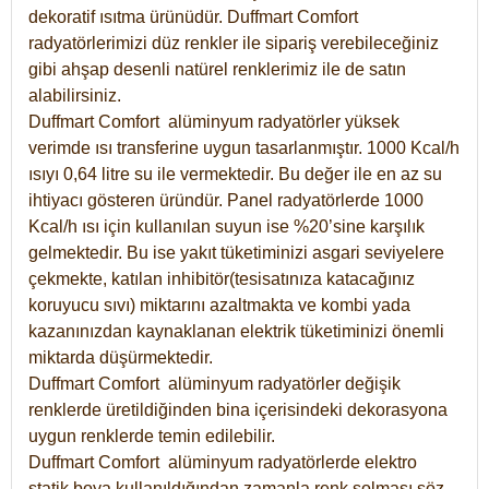
dekoratif ısıtma ürünüdür.
Duffmart Comfort
radyatörlerimizi düz renkler ile sipariş verebileceğiniz
gibi ahşap desenli natürel renklerimiz ile de satın
alabilirsiniz.
Duffmart Comfort alüminyum radyatörler yüksek
verimde ısı transferine uygun tasarlanmıştır. 1000 Kcal/h
ısıyı 0,64 litre su ile vermektedir. Bu değer ile en az su
ihtiyacı gösteren üründür. Panel radyatörlerde 1000
Kcal/h ısı için kullanılan suyun ise %20’sine karşılık
gelmektedir. Bu ise yakıt tüketiminizi asgari seviyelere
çekmekte, katılan inhibitör(tesisatınıza katacağınız
koruyucu sıvı) miktarını azaltmakta ve kombi yada
kazanınızdan kaynaklanan elektrik tüketiminizi önemli
miktarda düşürmektedir.
Duffmart Comfort alüminyum radyatörler değişik
renklerde üretildiğinden bina içerisindeki dekorasyona
uygun renklerde temin edilebilir.
Duffmart
Comfort
alüminyum radyatörlerde elektro
statik boya kullanıldığından zamanla renk solması söz