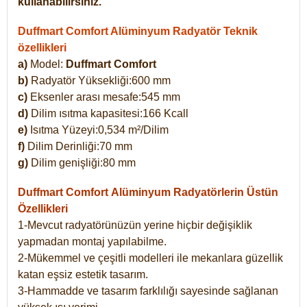
kullanabilirsiniz.
Duffmart Comfort Alüminyum Radyatör Teknik
özellikleri
a)
Model:
Duffmart Comfort
b)
Radyatör Yüksekliği:600 mm
c)
Eksenler arası mesafe:545 mm
d)
Dilim ısıtma kapasitesi:166 Kcall
e)
Isıtma Yüzeyi:0,534 m²/Dilim
f)
Dilim Derinliği:70 mm
g)
Dilim genişliği:80 mm
Duffmart Comfort
Alüminyum Radyatörlerin Üstün
Özellikleri
1-Mevcut radyatörünüzün yerine hiçbir değişiklik
yapmadan montaj yapılabilme.
2-Mükemmel ve çeşitli modelleri ile mekanlara güzellik
katan eşsiz estetik tasarım.
3-Hammadde ve tasarım farklılığı sayesinde sağlanan