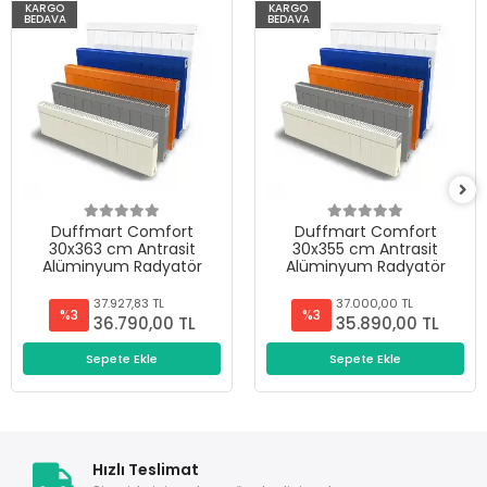
KARGO
KARGO
BEDAVA
BEDAVA
Duffmart Comfort
Duffmart Comfort
30x363 cm Antrasit
30x355 cm Antrasit
Alüminyum Radyatör
Alüminyum Radyatör
37.927,83 TL
37.000,00 TL
%3
%3
36.790,00 TL
35.890,00 TL
Sepete Ekle
Sepete Ekle
Hızlı Teslimat