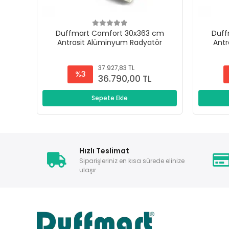
Duffmart Comfort 30x363 cm
Duff
Antrasit Alüminyum Radyatör
Antr
37.927,83 TL
%3
36.790,00 TL
Sepete Ekle
Hızlı Teslimat
Siparişleriniz en kısa sürede elinize
ulaşır.