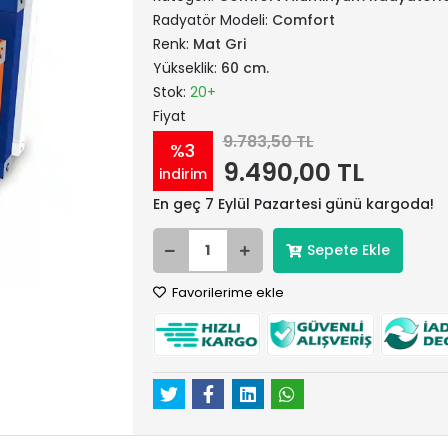
Radyatör Modeli:
Comfort
Renk:
Mat Gri
Yükseklik:
60 cm.
Stok:
20+
Fiyat
9.783,50 TL
%3
9.490,00 TL
indirim
En geç 7 Eylül Pazartesi günü kargoda!
Sepete Ekle
Favorilerime ekle