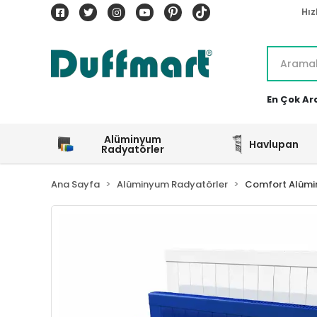
Hız
En Çok Ar
Alüminyum
Havlupan
Radyatörler
Ana Sayfa
Alüminyum Radyatörler
Comfort Alümi