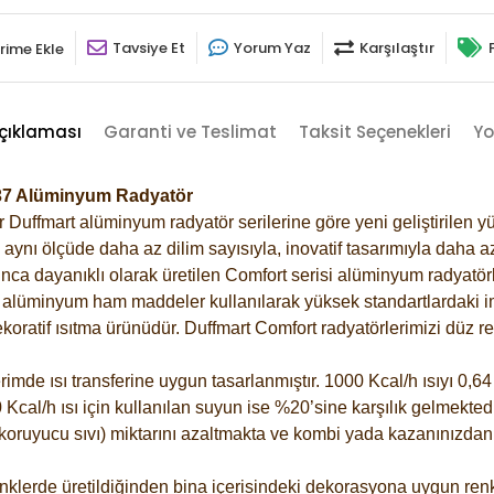
Tavsiye Et
Yorum Yaz
Karşılaştır
rime Ekle
çıklaması
Garanti ve Teslimat
Taksit Seçenekleri
Yo
7037 Alüminyum Radyatör
Duffmart alüminyum radyatör serilerine göre yeni geliştirilen yü
ynı ölçüde daha az dilim sayısıyla, inovatif tasarımıyla daha az
ca dayanıklı olarak üretilen Comfort serisi alüminyum radyatörle
alüminyum ham maddeler kullanılarak yüksek standartlardaki imal
koratif ısıtma ürünüdür.
Duffmart Comfort radyatörlerimizi düz re
de ısı transferine uygun tasarlanmıştır. 1000 Kcal/h ısıyı 0,64 l
Kcal/h ısı için kullanılan suyun ise %20’sine karşılık gelmektedir
z koruyucu sıvı) miktarını azaltmakta ve kombi yada kazanınızdan
klerde üretildiğinden bina içerisindeki dekorasyona uygun renkl