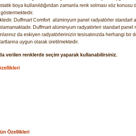
statik boya kullanıldığından zamanla renk solması söz konusu de
göstermektedir.
tedir. Duffmart
Comfort
alüminyum panel radyatörler standart as
plamamaktadır. Duffmart alüminyum radyatörleri standart panel ra
larınız da eskiyen radyatörlerinizin tesisatınızda herhangi bir d
tlarına uygun olarak üretilmektedir.
a verilen renklerde seçim yaparak kullanabilirsiniz.
ellikleri
n Özellikleri