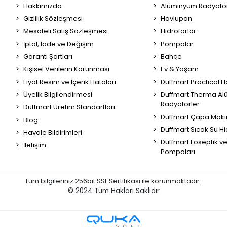
Hakkımızda
Alüminyum Radyatör
Gizlilik Sözleşmesi
Havlupan
Mesafeli Satış Sözleşmesi
Hidroforlar
İptal, İade ve Değişim
Pompalar
Garanti Şartları
Bahçe
Kişisel Verilerin Korunması
Ev & Yaşam
Fiyat Resim ve İçerik Hataları
Duffmart Practical 
Üyelik Bilgilendirmesi
Duffmart Therma A
Radyatörler
Duffmart Üretim Standartları
Duffmart Çapa Maki
Blog
Duffmart Sıcak Su Hi
Havale Bildirimleri
Duffmart Foseptik v
İletişim
Pompaları
Tüm bilgileriniz 256bit SSL Sertifikası ile korunmaktadır.
© 2024
Tüm Hakları Saklıdır