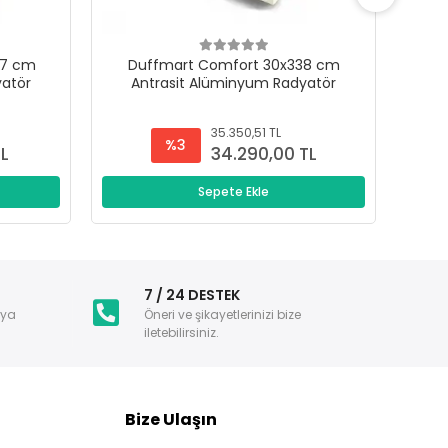
47 cm
Duffmart Comfort 30x338 cm
D
yatör
Antrasit Alüminyum Radyatör
A
35.350,51 TL
%3
TL
34.290,00 TL
Sepete Ekle
i
7 / 24 DESTEK
nya
Öneri ve şikayetlerinizi bize
iletebilirsiniz.
Bize Ulaşın