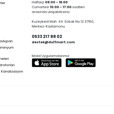
Haftaiçi
09:00 - 18:00
ler
Cumartesi
10:00 - 17:00
saatleri
arasında ulaşabilirsiniz.
Kuzeykent Mah. 44. Sokak No:12 37150,
Merkez-Kastamonu
0533 217 88 02
Havlupan
destek@duffmart.com
lüminyum
Mobil Uygulamalarımız
neleri
droforları
e Kanalizasyon