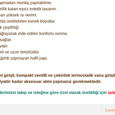
yapmadan montaj yapılabilme.
lik katan eşsiz estetik tasarım.
an yüksek ısı verimi.
rda üretilebilen esnek boyutlar.
çeşitliliği
ağlayarak elde edilen konforlu ısınma
sağlar.
yapı.
eli ve uzun ömürlüdür.
ğırlık yapmayan hafif yapı.
işli, kompakt ventilli ve çekirdek termostatik vana girişli o
dyatör kadar aksesuar alımı yapmanız gerekmektedir.
rimizin talep ve isteğine göre özel olarak üretildiği için
iad
Comfo