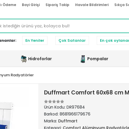
lı Ödeme
Bayi Girişi
Sipariş Takip
Havale Bildirimleri
Sıkça S
ananlar:
En Yeniler
Çok Satanlar
En çok oylana
Hidroforlar
Pompalar
nyum Radyatörler
Duffmart Comfort 60x68 cm M
Ürün Kodu:
DR97684
Barkod:
8681966179676
Marka:
Duffmart
Kategori:
Comfort Alüminyum Radyatörl