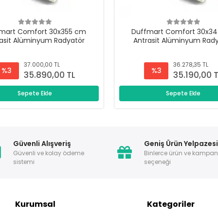
mart Comfort 30x355 cm
Duffmart Comfort 30x3
asit Alüminyum Radyatör
Antrasit Alüminyum Rad
37.000,00 TL
36.278,35 TL
%3
%3
35.890,00 TL
35.190,00 
Sepete Ekle
Sepete Ekle
Güvenli Alışveriş
Geniş Ürün Yelpazes
Güvenli ve kolay ödeme
Binlerce ürün ve kampa
sistemi
seçeneği
Kurumsal
Kategoriler