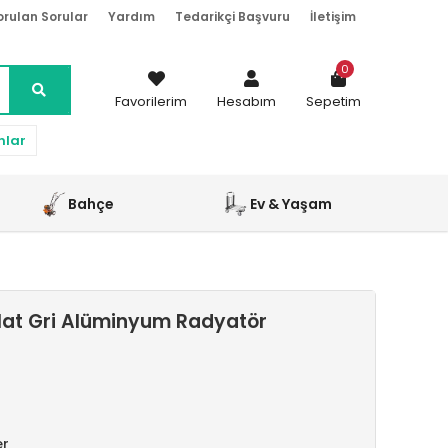
orulan Sorular
Yardım
Tedarikçi Başvuru
İletişim
0
Favorilerim
Hesabım
Sepetim
nlar
Bahçe
Ev & Yaşam
at Gri Alüminyum Radyatör
er