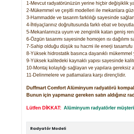
1-Mevcut radyatörünüzün yerine hiçbir değişiklik 
2-Mükemmel ve çeşitli modelleri ile mekanlara güzel
3-Hammadde ve tasarım farklılığı sayesinde sağlan
4-İhtiyaçlarınız doğrultusunda farklı ebat ve boyutla
5-Mekanlarınıza uyum ve zenginlik katan geniş renk 
6-Özgün tasarımı sayesinde homojen ısı dağılımı s
7-Sahip olduğu düşük su hacmi ile enerji tasarrufu 
8-Yüksek hidrostatik basınca dayanıklı mükemmel 
9-Yüksek kalitedeki kaynaklı yapısı sayesinde kalit
10-Montaj kolaylığı sağlayan ve yapılara gereksiz a
11-Delinmelere ve patlamalara karşı dirençlidir.
Duffmart
Comfort
Alüminyum radyatörü kompakt gir
Bunun için yapmanız gereken satın aldığınız ra
Lütfen DİKKAT:
Alüminyum radyatörler müşterile
Radyatör Modeli