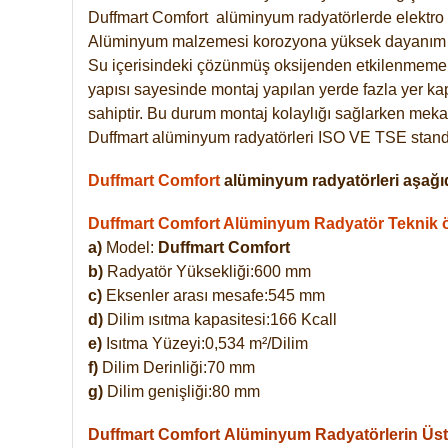
Duffmart
Comfort
alüminyum radyatörlerde elektro 
Alüminyum malzemesi korozyona yüksek dayanım 
Su içerisindeki çözünmüş oksijenden etkilenmemek
yapısı sayesinde montaj yapılan yerde fazla yer ka
sahiptir. Bu durum montaj kolaylığı sağlarken mekan
Duffmart alüminyum radyatörleri ISO VE TSE standar
Duffmart Comfort
alüminyum radyatörleri aşağıd
Duffmart Comfort Alüminyum Radyatör Teknik öz
a)
Model:
Duffmart Comfort
b)
Radyatör Yüksekliği:600 mm
c)
Eksenler arası mesafe:545 mm
d)
Dilim ısıtma kapasitesi:166 Kcall
e)
Isıtma Yüzeyi:0,534 m²/Dilim
f)
Dilim Derinliği:70 mm
g)
Dilim genişliği:80 mm
Duffmart Comfort
Alüminyum Radyatörlerin Üstü