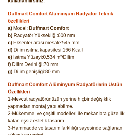
kullanabilirsiniz.
Duffmart Comfort Alüminyum Radyatör Teknik
özellikleri
a)
Model:
Duffmart Comfort
b)
Radyatör Yüksekliği:600 mm
c)
Eksenler arası mesafe:545 mm
d)
Dilim ısıtma kapasitesi:166 Kcall
e)
Isıtma Yüzeyi:0,534 m²/Dilim
f)
Dilim Derinliği:70 mm
g)
Dilim genişliği:80 mm
Duffmart Comfort
Alüminyum Radyatörlerin Üstün
Özellikleri
1-Mevcut radyatörünüzün yerine hiçbir değişiklik
yapmadan montaj yapılabilme.
2-Mükemmel ve çeşitli modelleri ile mekanlara güzellik
katan eşsiz estetik tasarım.
3-Hammadde ve tasarım farklılığı sayesinde sağlanan