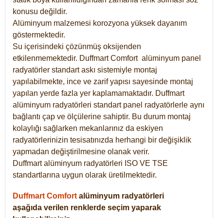
konusu değildir.
Alüminyum malzemesi korozyona yüksek dayanım
göstermektedir.
Su içerisindeki çözünmüş oksijenden
etkilenmemektedir. Duffmart
Comfort
alüminyum panel
radyatörler standart askı sistemiyle montaj
yapılabilmekte, ince ve zarif yapısı sayesinde montaj
yapılan yerde fazla yer kaplamamaktadır. Duffmart
alüminyum radyatörleri standart panel radyatörlerle aynı
bağlantı çap ve ölçülerine sahiptir. Bu durum montaj
kolaylığı sağlarken mekanlarınız da eskiyen
radyatörlerinizin tesisatınızda herhangi bir değişiklik
yapmadan değiştirilmesine olanak verir.
Duffmart alüminyum radyatörleri ISO VE TSE
standartlarına uygun olarak üretilmektedir.
Duffmart Comfort
alüminyum radyatörleri
aşağıda verilen renklerde seçim yaparak