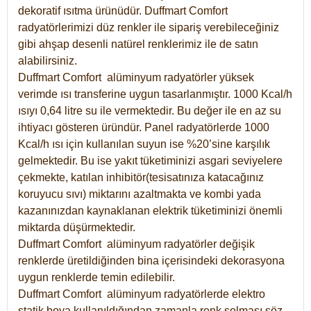
dekoratif ısıtma ürünüdür.
Duffmart Comfort
radyatörlerimizi düz renkler ile sipariş verebileceğiniz
gibi ahşap desenli natürel renklerimiz ile de satın
alabilirsiniz.
Duffmart Comfort alüminyum radyatörler yüksek
verimde ısı transferine uygun tasarlanmıştır. 1000 Kcal/h
ısıyı 0,64 litre su ile vermektedir. Bu değer ile en az su
ihtiyacı gösteren üründür. Panel radyatörlerde 1000
Kcal/h ısı için kullanılan suyun ise %20’sine karşılık
gelmektedir. Bu ise yakıt tüketiminizi asgari seviyelere
çekmekte, katılan inhibitör(tesisatınıza katacağınız
koruyucu sıvı) miktarını azaltmakta ve kombi yada
kazanınızdan kaynaklanan elektrik tüketiminizi önemli
miktarda düşürmektedir.
Duffmart Comfort alüminyum radyatörler değişik
renklerde üretildiğinden bina içerisindeki dekorasyona
uygun renklerde temin edilebilir.
Duffmart
Comfort
alüminyum radyatörlerde elektro
statik boya kullanıldığından zamanla renk solması söz