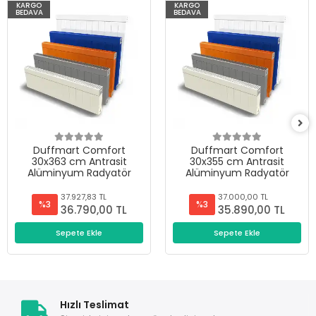
KARGO
KARGO
BEDAVA
BEDAVA
Duffmart Comfort
Duffmart Comfort
30x363 cm Antrasit
30x355 cm Antrasit
Alüminyum Radyatör
Alüminyum Radyatör
37.927,83 TL
37.000,00 TL
%3
%3
36.790,00 TL
35.890,00 TL
Sepete Ekle
Sepete Ekle
Hızlı Teslimat