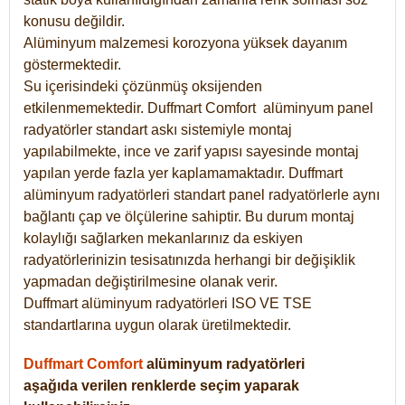
konusu değildir.
Alüminyum malzemesi korozyona yüksek dayanım
göstermektedir.
Su içerisindeki çözünmüş oksijenden
etkilenmemektedir. Duffmart
Comfort
alüminyum panel
radyatörler standart askı sistemiyle montaj
yapılabilmekte, ince ve zarif yapısı sayesinde montaj
yapılan yerde fazla yer kaplamamaktadır. Duffmart
alüminyum radyatörleri standart panel radyatörlerle aynı
bağlantı çap ve ölçülerine sahiptir. Bu durum montaj
kolaylığı sağlarken mekanlarınız da eskiyen
radyatörlerinizin tesisatınızda herhangi bir değişiklik
yapmadan değiştirilmesine olanak verir.
Duffmart alüminyum radyatörleri ISO VE TSE
standartlarına uygun olarak üretilmektedir.
Duffmart Comfort
alüminyum radyatörleri
aşağıda verilen renklerde seçim yaparak