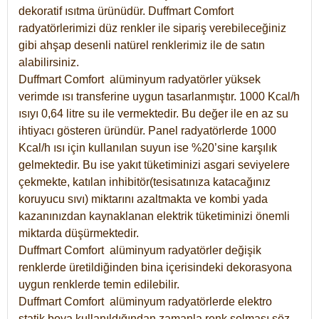
dekoratif ısıtma ürünüdür.
Duffmart Comfort
radyatörlerimizi düz renkler ile sipariş verebileceğiniz
gibi ahşap desenli natürel renklerimiz ile de satın
alabilirsiniz.
Duffmart Comfort alüminyum radyatörler yüksek
verimde ısı transferine uygun tasarlanmıştır. 1000 Kcal/h
ısıyı 0,64 litre su ile vermektedir. Bu değer ile en az su
ihtiyacı gösteren üründür. Panel radyatörlerde 1000
Kcal/h ısı için kullanılan suyun ise %20’sine karşılık
gelmektedir. Bu ise yakıt tüketiminizi asgari seviyelere
çekmekte, katılan inhibitör(tesisatınıza katacağınız
koruyucu sıvı) miktarını azaltmakta ve kombi yada
kazanınızdan kaynaklanan elektrik tüketiminizi önemli
miktarda düşürmektedir.
Duffmart Comfort alüminyum radyatörler değişik
renklerde üretildiğinden bina içerisindeki dekorasyona
uygun renklerde temin edilebilir.
Duffmart
Comfort
alüminyum radyatörlerde elektro
statik boya kullanıldığından zamanla renk solması söz