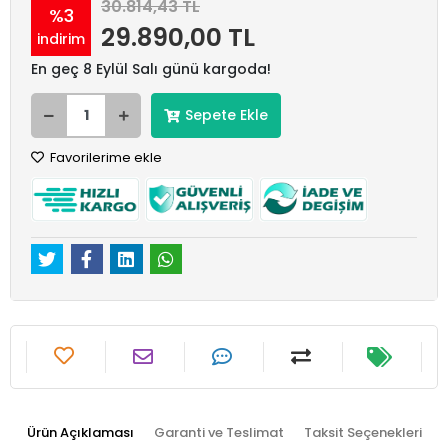
30.814,43 TL
%3
29.890,00 TL
indirim
En geç 8 Eylül Salı günü kargoda!
Sepete Ekle
Favorilerime ekle
Ürün Açıklaması
Garanti ve Teslimat
Taksit Seçenekleri