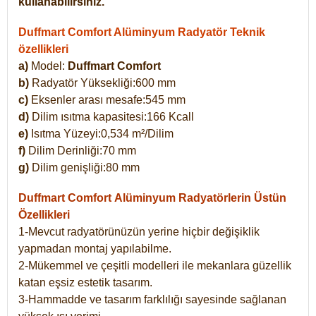
kullanabilirsiniz.
Duffmart Comfort Alüminyum Radyatör Teknik
özellikleri
a)
Model:
Duffmart Comfort
b)
Radyatör Yüksekliği:600 mm
c)
Eksenler arası mesafe:545 mm
d)
Dilim ısıtma kapasitesi:166 Kcall
e)
Isıtma Yüzeyi:0,534 m²/Dilim
f)
Dilim Derinliği:70 mm
g)
Dilim genişliği:80 mm
Duffmart Comfort
Alüminyum Radyatörlerin Üstün
Özellikleri
1-Mevcut radyatörünüzün yerine hiçbir değişiklik
yapmadan montaj yapılabilme.
2-Mükemmel ve çeşitli modelleri ile mekanlara güzellik
katan eşsiz estetik tasarım.
3-Hammadde ve tasarım farklılığı sayesinde sağlanan