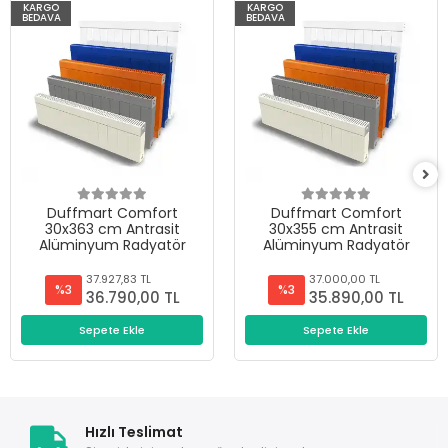
KARGO
KARGO
BEDAVA
BEDAVA
Duffmart Comfort
Duffmart Comfort
30x363 cm Antrasit
30x355 cm Antrasit
Alüminyum Radyatör
Alüminyum Radyatör
37.927,83 TL
37.000,00 TL
%3
%3
36.790,00 TL
35.890,00 TL
Sepete Ekle
Sepete Ekle
Hızlı Teslimat