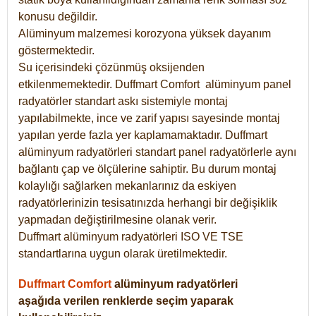
konusu değildir.
Alüminyum malzemesi korozyona yüksek dayanım
göstermektedir.
Su içerisindeki çözünmüş oksijenden
etkilenmemektedir. Duffmart
Comfort
alüminyum panel
radyatörler standart askı sistemiyle montaj
yapılabilmekte, ince ve zarif yapısı sayesinde montaj
yapılan yerde fazla yer kaplamamaktadır. Duffmart
alüminyum radyatörleri standart panel radyatörlerle aynı
bağlantı çap ve ölçülerine sahiptir. Bu durum montaj
kolaylığı sağlarken mekanlarınız da eskiyen
radyatörlerinizin tesisatınızda herhangi bir değişiklik
yapmadan değiştirilmesine olanak verir.
Duffmart alüminyum radyatörleri ISO VE TSE
standartlarına uygun olarak üretilmektedir.
Duffmart Comfort
alüminyum radyatörleri
aşağıda verilen renklerde seçim yaparak