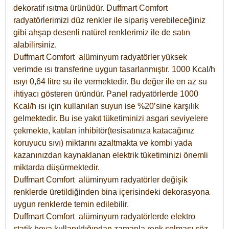
dekoratif ısıtma ürünüdür.
Duffmart Comfort
radyatörlerimizi düz renkler ile sipariş verebileceğiniz
gibi ahşap desenli natürel renklerimiz ile de satın
alabilirsiniz.
Duffmart Comfort alüminyum radyatörler yüksek
verimde ısı transferine uygun tasarlanmıştır. 1000 Kcal/h
ısıyı 0,64 litre su ile vermektedir. Bu değer ile en az su
ihtiyacı gösteren üründür. Panel radyatörlerde 1000
Kcal/h ısı için kullanılan suyun ise %20’sine karşılık
gelmektedir. Bu ise yakıt tüketiminizi asgari seviyelere
çekmekte, katılan inhibitör(tesisatınıza katacağınız
koruyucu sıvı) miktarını azaltmakta ve kombi yada
kazanınızdan kaynaklanan elektrik tüketiminizi önemli
miktarda düşürmektedir.
Duffmart Comfort alüminyum radyatörler değişik
renklerde üretildiğinden bina içerisindeki dekorasyona
uygun renklerde temin edilebilir.
Duffmart
Comfort
alüminyum radyatörlerde elektro
statik boya kullanıldığından zamanla renk solması söz