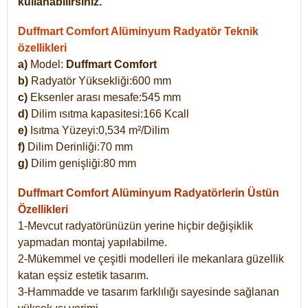
kullanabilirsiniz.
Duffmart Comfort Alüminyum Radyatör Teknik
özellikleri
a)
Model:
Duffmart Comfort
b)
Radyatör Yüksekliği:600 mm
c)
Eksenler arası mesafe:545 mm
d)
Dilim ısıtma kapasitesi:166 Kcall
e)
Isıtma Yüzeyi:0,534 m²/Dilim
f)
Dilim Derinliği:70 mm
g)
Dilim genişliği:80 mm
Duffmart Comfort
Alüminyum Radyatörlerin Üstün
Özellikleri
1-Mevcut radyatörünüzün yerine hiçbir değişiklik
yapmadan montaj yapılabilme.
2-Mükemmel ve çeşitli modelleri ile mekanlara güzellik
katan eşsiz estetik tasarım.
3-Hammadde ve tasarım farklılığı sayesinde sağlanan