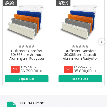
KARGO
KARGO
BEDAVA
BEDAVA
Duffmart Comfort
Duffmart Comfort
30x363 cm Antrasit
30x355 cm Antrasit
Alüminyum Radyatör
Alüminyum Radyatör
37.927,83 TL
37.000,00 TL
%3
%3
36.790,00 TL
35.890,00 TL
Sepete Ekle
Sepete Ekle
Hızlı Teslimat