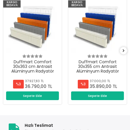
KARGO
KARGO
BEDAVA
BEDAVA
Duffmart Comfort
Duffmart Comfort
30x363 cm Antrasit
30x355 cm Antrasit
Alüminyum Radyatör
Alüminyum Radyatör
37.927,83 TL
37.000,00 TL
%3
%3
36.790,00 TL
35.890,00 TL
Sepete Ekle
Sepete Ekle
Hızlı Teslimat