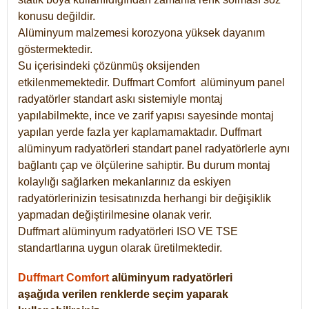
konusu değildir.
Alüminyum malzemesi korozyona yüksek dayanım
göstermektedir.
Su içerisindeki çözünmüş oksijenden
etkilenmemektedir. Duffmart
Comfort
alüminyum panel
radyatörler standart askı sistemiyle montaj
yapılabilmekte, ince ve zarif yapısı sayesinde montaj
yapılan yerde fazla yer kaplamamaktadır. Duffmart
alüminyum radyatörleri standart panel radyatörlerle aynı
bağlantı çap ve ölçülerine sahiptir. Bu durum montaj
kolaylığı sağlarken mekanlarınız da eskiyen
radyatörlerinizin tesisatınızda herhangi bir değişiklik
yapmadan değiştirilmesine olanak verir.
Duffmart alüminyum radyatörleri ISO VE TSE
standartlarına uygun olarak üretilmektedir.
Duffmart Comfort
alüminyum radyatörleri
aşağıda verilen renklerde seçim yaparak