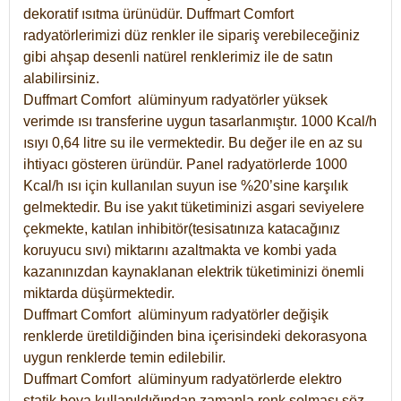
dekoratif ısıtma ürünüdür.
Duffmart Comfort
radyatörlerimizi düz renkler ile sipariş verebileceğiniz
gibi ahşap desenli natürel renklerimiz ile de satın
alabilirsiniz.
Duffmart Comfort alüminyum radyatörler yüksek
verimde ısı transferine uygun tasarlanmıştır. 1000 Kcal/h
ısıyı 0,64 litre su ile vermektedir. Bu değer ile en az su
ihtiyacı gösteren üründür. Panel radyatörlerde 1000
Kcal/h ısı için kullanılan suyun ise %20’sine karşılık
gelmektedir. Bu ise yakıt tüketiminizi asgari seviyelere
çekmekte, katılan inhibitör(tesisatınıza katacağınız
koruyucu sıvı) miktarını azaltmakta ve kombi yada
kazanınızdan kaynaklanan elektrik tüketiminizi önemli
miktarda düşürmektedir.
Duffmart Comfort alüminyum radyatörler değişik
renklerde üretildiğinden bina içerisindeki dekorasyona
uygun renklerde temin edilebilir.
Duffmart
Comfort
alüminyum radyatörlerde elektro
statik boya kullanıldığından zamanla renk solması söz