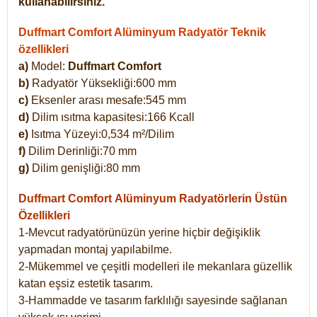
kullanabilirsiniz.
Duffmart Comfort Alüminyum Radyatör Teknik
özellikleri
a)
Model:
Duffmart Comfort
b)
Radyatör Yüksekliği:600 mm
c)
Eksenler arası mesafe:545 mm
d)
Dilim ısıtma kapasitesi:166 Kcall
e)
Isıtma Yüzeyi:0,534 m²/Dilim
f)
Dilim Derinliği:70 mm
g)
Dilim genişliği:80 mm
Duffmart Comfort
Alüminyum Radyatörlerin Üstün
Özellikleri
1-Mevcut radyatörünüzün yerine hiçbir değişiklik
yapmadan montaj yapılabilme.
2-Mükemmel ve çeşitli modelleri ile mekanlara güzellik
katan eşsiz estetik tasarım.
3-Hammadde ve tasarım farklılığı sayesinde sağlanan