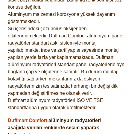
konusu değildir.
Alüminyum malzemesi korozyona yüksek dayanım
göstermektedir.
Su içerisindeki çözünmüş oksijenden
etkilenmemektedir. Duffmart
Comfort
alüminyum panel
radyatörler standart askı sistemiyle montaj
yapılabilmekte, ince ve zarif yapısı sayesinde montaj
yapılan yerde fazla yer kaplamamaktadır. Duffmart
alüminyum radyatörleri standart panel radyatörlerle aynı
bağlantı çap ve ölçülerine sahiptir. Bu durum montaj
kolaylığı sağlarken mekanlarınız da eskiyen
radyatörlerinizin tesisatınızda herhangi bir değişiklik
yapmadan değiştirilmesine olanak verir.
Duffmart alüminyum radyatörleri ISO VE TSE
standartlarına uygun olarak üretilmektedir.
Duffmart Comfort
alüminyum radyatörleri
aşağıda verilen renklerde seçim yaparak