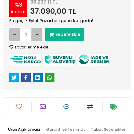
38.237,11 TL
%3
37.090,00 TL
indirim
En geç 7 Eylül Pazartesi günü kargoda!
Sepete Ekle
Favorilerime ekle
Ürün Açıklaması
Garanti ve Teslimat
Taksit Seçenekleri