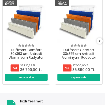
KARGO
KARGO
BEDAVA
BEDAVA
Duffmart Comfort
Duffmart Comfort
30x363 cm Antrasit
30x355 cm Antrasit
Alüminyum Radyatör
Alüminyum Radyatör
37.927,83 TL
37.000,00 TL
%3
%3
36.790,00 TL
35.890,00 TL
Sepete Ekle
Sepete Ekle
Hızlı Teslimat