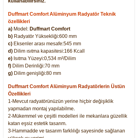
kullanabilirsiniz.
Duffmart Comfort Alüminyum Radyatör Teknik
özellikleri
a)
Model:
Duffmart Comfort
b)
Radyatör Yüksekliği:600 mm
c)
Eksenler arası mesafe:545 mm
d)
Dilim ısıtma kapasitesi:166 Kcall
e)
Isıtma Yüzeyi:0,534 m²/Dilim
f)
Dilim Derinliği:70 mm
g)
Dilim genişliği:80 mm
Duffmart Comfort
Alüminyum Radyatörlerin Üstün
Özellikleri
1-Mevcut radyatörünüzün yerine hiçbir değişiklik
yapmadan montaj yapılabilme.
2-Mükemmel ve çeşitli modelleri ile mekanlara güzellik
katan eşsiz estetik tasarım.
3-Hammadde ve tasarım farklılığı sayesinde sağlanan