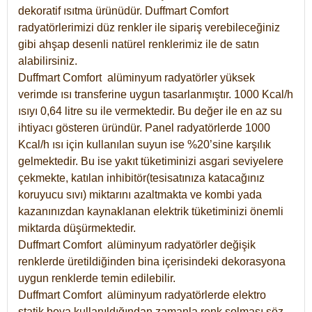
dekoratif ısıtma ürünüdür.
Duffmart Comfort
radyatörlerimizi düz renkler ile sipariş verebileceğiniz
gibi ahşap desenli natürel renklerimiz ile de satın
alabilirsiniz.
Duffmart Comfort alüminyum radyatörler yüksek
verimde ısı transferine uygun tasarlanmıştır. 1000 Kcal/h
ısıyı 0,64 litre su ile vermektedir. Bu değer ile en az su
ihtiyacı gösteren üründür. Panel radyatörlerde 1000
Kcal/h ısı için kullanılan suyun ise %20’sine karşılık
gelmektedir. Bu ise yakıt tüketiminizi asgari seviyelere
çekmekte, katılan inhibitör(tesisatınıza katacağınız
koruyucu sıvı) miktarını azaltmakta ve kombi yada
kazanınızdan kaynaklanan elektrik tüketiminizi önemli
miktarda düşürmektedir.
Duffmart Comfort alüminyum radyatörler değişik
renklerde üretildiğinden bina içerisindeki dekorasyona
uygun renklerde temin edilebilir.
Duffmart
Comfort
alüminyum radyatörlerde elektro
statik boya kullanıldığından zamanla renk solması söz