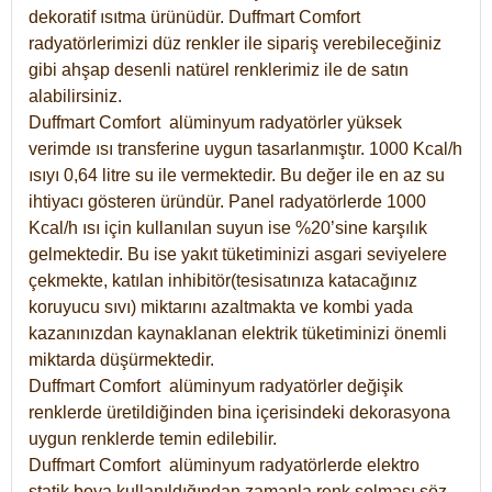
dekoratif ısıtma ürünüdür.
Duffmart Comfort
radyatörlerimizi düz renkler ile sipariş verebileceğiniz
gibi ahşap desenli natürel renklerimiz ile de satın
alabilirsiniz.
Duffmart Comfort alüminyum radyatörler yüksek
verimde ısı transferine uygun tasarlanmıştır. 1000 Kcal/h
ısıyı 0,64 litre su ile vermektedir. Bu değer ile en az su
ihtiyacı gösteren üründür. Panel radyatörlerde 1000
Kcal/h ısı için kullanılan suyun ise %20’sine karşılık
gelmektedir. Bu ise yakıt tüketiminizi asgari seviyelere
çekmekte, katılan inhibitör(tesisatınıza katacağınız
koruyucu sıvı) miktarını azaltmakta ve kombi yada
kazanınızdan kaynaklanan elektrik tüketiminizi önemli
miktarda düşürmektedir.
Duffmart Comfort alüminyum radyatörler değişik
renklerde üretildiğinden bina içerisindeki dekorasyona
uygun renklerde temin edilebilir.
Duffmart
Comfort
alüminyum radyatörlerde elektro
statik boya kullanıldığından zamanla renk solması söz