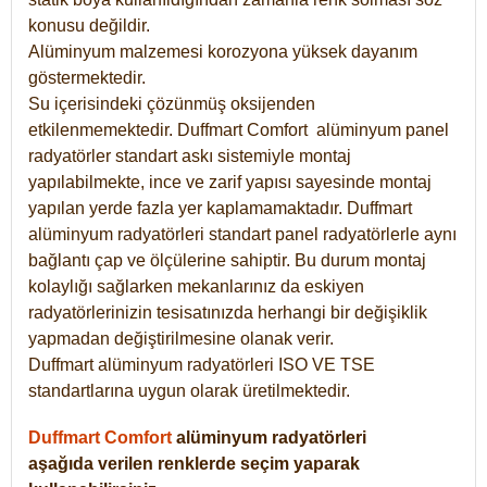
konusu değildir.
Alüminyum malzemesi korozyona yüksek dayanım
göstermektedir.
Su içerisindeki çözünmüş oksijenden
etkilenmemektedir. Duffmart
Comfort
alüminyum panel
radyatörler standart askı sistemiyle montaj
yapılabilmekte, ince ve zarif yapısı sayesinde montaj
yapılan yerde fazla yer kaplamamaktadır. Duffmart
alüminyum radyatörleri standart panel radyatörlerle aynı
bağlantı çap ve ölçülerine sahiptir. Bu durum montaj
kolaylığı sağlarken mekanlarınız da eskiyen
radyatörlerinizin tesisatınızda herhangi bir değişiklik
yapmadan değiştirilmesine olanak verir.
Duffmart alüminyum radyatörleri ISO VE TSE
standartlarına uygun olarak üretilmektedir.
Duffmart Comfort
alüminyum radyatörleri
aşağıda verilen renklerde seçim yaparak