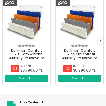
KARGO
KARGO
BEDAVA
BEDAVA
Duffmart Comfort
Duffmart Comfort
30x363 cm Antrasit
30x355 cm Antrasit
Alüminyum Radyatör
Alüminyum Radyatör
37.927,83 TL
37.000,00 TL
%3
%3
36.790,00 TL
35.890,00 TL
Sepete Ekle
Sepete Ekle
Hızlı Teslimat