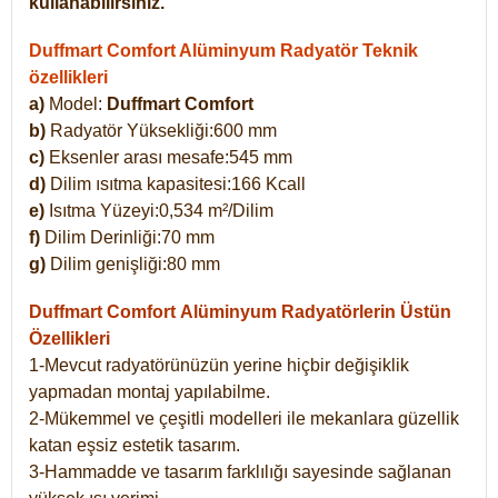
kullanabilirsiniz.
Duffmart Comfort Alüminyum Radyatör Teknik
özellikleri
a)
Model:
Duffmart Comfort
b)
Radyatör Yüksekliği:600 mm
c)
Eksenler arası mesafe:545 mm
d)
Dilim ısıtma kapasitesi:166 Kcall
e)
Isıtma Yüzeyi:0,534 m²/Dilim
f)
Dilim Derinliği:70 mm
g)
Dilim genişliği:80 mm
Duffmart Comfort
Alüminyum Radyatörlerin Üstün
Özellikleri
1-Mevcut radyatörünüzün yerine hiçbir değişiklik
yapmadan montaj yapılabilme.
2-Mükemmel ve çeşitli modelleri ile mekanlara güzellik
katan eşsiz estetik tasarım.
3-Hammadde ve tasarım farklılığı sayesinde sağlanan