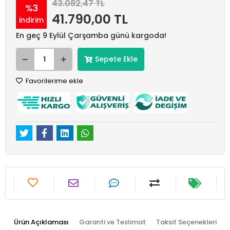
43.082,47 TL
%3
41.790,00 TL
indirim
En geç 9 Eylül Çarşamba günü kargoda!
Sepete Ekle
Favorilerime ekle
Ürün Açıklaması
Garanti ve Teslimat
Taksit Seçenekleri