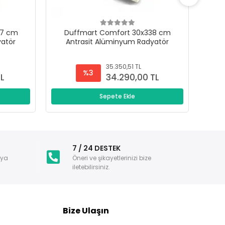
47 cm
Duffmart Comfort 30x338 cm
D
yatör
Antrasit Alüminyum Radyatör
A
35.350,51 TL
%3
TL
34.290,00 TL
Sepete Ekle
i
7 / 24 DESTEK
nya
Öneri ve şikayetlerinizi bize
iletebilirsiniz.
Bize Ulaşın