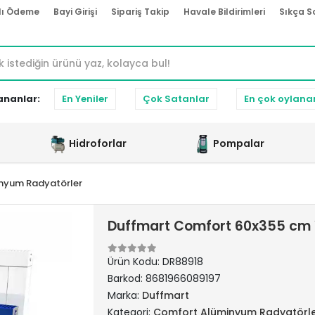
lı Ödeme
Bayi Girişi
Sipariş Takip
Havale Bildirimleri
Sıkça S
ananlar:
En Yeniler
Çok Satanlar
En çok oylana
Hidroforlar
Pompalar
nyum Radyatörler
Duffmart Comfort 60x355 cm 
Ürün Kodu:
DR88918
Barkod:
8681966089197
Marka:
Duffmart
Kategori:
Comfort Alüminyum Radyatörl