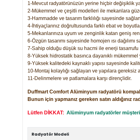
1-Mevcut radyatörünüzün yerine hiçbir değişiklik 
2-Mükemmel ve çeşitli modelleri ile mekanlara güzel
3-Hammadde ve tasarım farklılığı sayesinde sağlan
4-İhtiyaçlarınız doğrultusunda farklı ebat ve boyutla
5-Mekanlarınıza uyum ve zenginlik katan geniş renk 
6-Özgün tasarımı sayesinde homojen ısı dağılımı s
7-Sahip olduğu düşük su hacmi ile enerji tasarrufu 
8-Yüksek hidrostatik basınca dayanıklı mükemmel 
9-Yüksek kalitedeki kaynaklı yapısı sayesinde kalit
10-Montaj kolaylığı sağlayan ve yapılara gereksiz a
11-Delinmelere ve patlamalara karşı dirençlidir.
Duffmart
Comfort
Alüminyum radyatörü kompakt gir
Bunun için yapmanız gereken satın aldığınız ra
Lütfen DİKKAT:
Alüminyum radyatörler müşterile
Radyatör Modeli