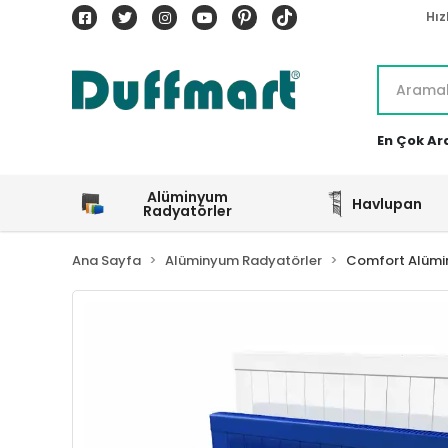
Hız
En Çok Ar
Alüminyum
Havlupan
Radyatörler
Ana Sayfa
Alüminyum Radyatörler
Comfort Alümi