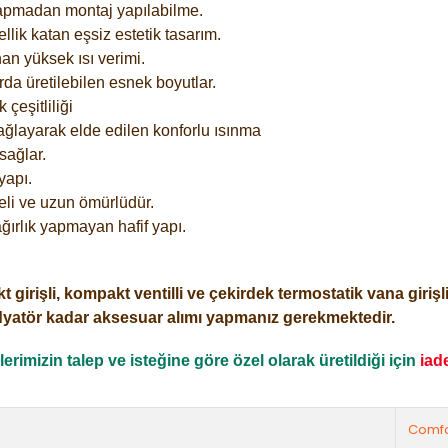
yapmadan montaj yapılabilme.
lik katan eşsiz estetik tasarım.
an yüksek ısı verimi.
rda üretilebilen esnek boyutlar.
çeşitliliği
ağlayarak elde edilen konforlu ısınma
sağlar.
yapı.
eli ve uzun ömürlüdür.
ğırlık yapmayan hafif yapı.
işli, kompakt ventilli ve çekirdek termostatik vana girişli o
dyatör kadar aksesuar alımı yapmanız gerekmektedir.
rimizin talep ve isteğine göre özel olarak üretildiği için
iad
Comfo