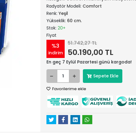
Radyatör Modeli:
Comfort
Renk:
Yeşil
Yükseklik:
60 cm.
Stok:
20+
Fiyat
51.742,27 TL
%3
50.190,00 TL
indirim
En geç 7 Eylül Pazartesi günü kargoda!
Sepete Ekle
Favorilerime ekle