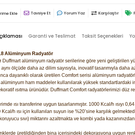
Tavsiye Et
Yorum Yaz
Karşılaştır
rime Ekle
çıklaması
Garanti ve Teslimat
Taksit Seçenekleri
Yo
6018 Alüminyum Radyatör
Duffmart alüminyum radyatör serilerine göre yeni geliştirilen yü
ynı ölçüde daha az dilim sayısıyla, inovatif tasarımıyla daha az
ca dayanıklı olarak üretilen Comfort serisi alüminyum radyatörle
alüminyum ham maddeler kullanılarak yüksek standartlardaki imal
koratif ısıtma ürünüdür.
Duffmart Comfort radyatörlerimizi düz re
de ısı transferine uygun tasarlanmıştır. 1000 Kcal/h ısıyı 0,64 l
Kcal/h ısı için kullanılan suyun ise %20’sine karşılık gelmektedir
z koruyucu sıvı) miktarını azaltmakta ve kombi yada kazanınızdan
klerde üretildiğinden bina içerisindeki dekorasyona uygun renkl