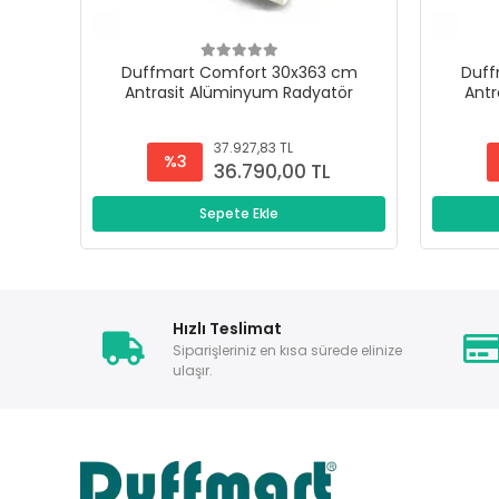
Duffmart Comfort 30x363 cm
Duff
Antrasit Alüminyum Radyatör
Antr
37.927,83 TL
%3
36.790,00 TL
Sepete Ekle
Hızlı Teslimat
Siparişleriniz en kısa sürede elinize
ulaşır.