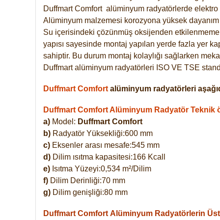
Duffmart
Comfort
alüminyum radyatörlerde elektro 
Alüminyum malzemesi korozyona yüksek dayanım 
Su içerisindeki çözünmüş oksijenden etkilenmemek
yapısı sayesinde montaj yapılan yerde fazla yer ka
sahiptir. Bu durum montaj kolaylığı sağlarken mekan
Duffmart alüminyum radyatörleri ISO VE TSE standar
Duffmart Comfort
alüminyum radyatörleri aşağıd
Duffmart Comfort Alüminyum Radyatör Teknik öz
a)
Model:
Duffmart Comfort
b)
Radyatör Yüksekliği:600 mm
c)
Eksenler arası mesafe:545 mm
d)
Dilim ısıtma kapasitesi:166 Kcall
e)
Isıtma Yüzeyi:0,534 m²/Dilim
f)
Dilim Derinliği:70 mm
g)
Dilim genişliği:80 mm
Duffmart Comfort
Alüminyum Radyatörlerin Üstü