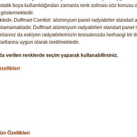
statik boya kullanıldığından zamanla renk solması söz konusu de
göstermektedir.
tedir. Duffmart
Comfort
alüminyum panel radyatörler standart as
plamamaktadır. Duffmart alüminyum radyatörleri standart panel ra
larınız da eskiyen radyatörlerinizin tesisatınızda herhangi bir d
tlarına uygun olarak üretilmektedir.
a verilen renklerde seçim yaparak kullanabilirsiniz.
ellikleri
n Özellikleri