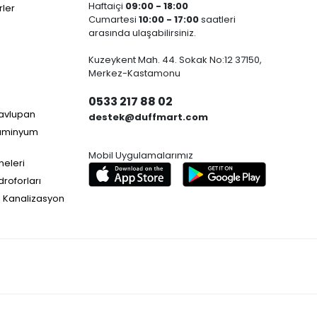
Haftaiçi
09:00 - 18:00
ler
Cumartesi
10:00 - 17:00
saatleri
arasında ulaşabilirsiniz.
Kuzeykent Mah. 44. Sokak No:12 37150,
Merkez-Kastamonu
0533 217 88 02
Havlupan
destek@duffmart.com
lüminyum
Mobil Uygulamalarımız
neleri
droforları
e Kanalizasyon