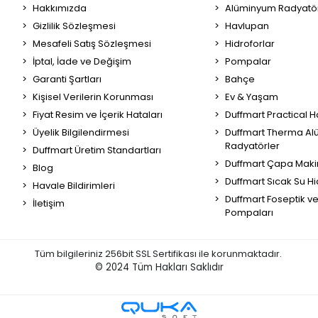
Hakkımızda
Alüminyum Radyatör
Gizlilik Sözleşmesi
Havlupan
Mesafeli Satış Sözleşmesi
Hidroforlar
İptal, İade ve Değişim
Pompalar
Garanti Şartları
Bahçe
Kişisel Verilerin Korunması
Ev & Yaşam
Fiyat Resim ve İçerik Hataları
Duffmart Practical 
Üyelik Bilgilendirmesi
Duffmart Therma A
Radyatörler
Duffmart Üretim Standartları
Duffmart Çapa Maki
Blog
Duffmart Sıcak Su Hi
Havale Bildirimleri
Duffmart Foseptik v
İletişim
Pompaları
Tüm bilgileriniz 256bit SSL Sertifikası ile korunmaktadır.
© 2024
Tüm Hakları Saklıdır