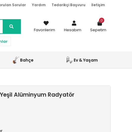
orulan Sorular
Yardım
Tedarikçi Başvuru
İletişim
0
Favorilerim
Hesabım
Sepetim
nlar
Bahçe
Ev & Yaşam
Yeşil Alüminyum Radyatör
er