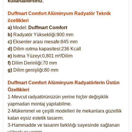
kullanabilirsiniz.
Duffmart Comfort Alüminyum Radyatör Teknik
özellikleri
a)
Model:
Duffmart Comfort
b)
Radyatör Yüksekliği:900 mm
c)
Eksenler arası mesafe:845 mm
d)
Dilim ısıtma kapasitesi:236 Kcall
e)
Isıtma Yüzeyi:0,801 m²/Dilim
f)
Dilim Derinliği:70 mm
g)
Dilim genişliği:80 mm
Duffmart Comfort
Alüminyum Radyatörlerin Üstün
Özellikleri
1-Mevcut radyatörünüzün yerine hiçbir değişiklik
yapmadan montaj yapılabilme.
2-Mükemmel ve çeşitli modelleri ile mekanlara güzellik
katan eşsiz estetik tasarım.
3-Hammadde ve tasarım farklılığı sayesinde sağlanan