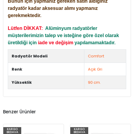
Bunun için yapmanız gereken satın aldığınız
radyatör kadar aksesuar alımı yapmanız
gerekmektedir.
Lütfen DİKKAT:
Alüminyum radyatörler
müşterilerimizin talep ve isteğine göre özel olarak
üretildiği için
iade ve değişim
yapılamamaktadır.
Radyatör Modeli
Comfort
Renk
Açık Gri
Yükseklik
90 cm.
Benzer Ürünler
KARGO
KARGO
BEDAVA
BEDAVA