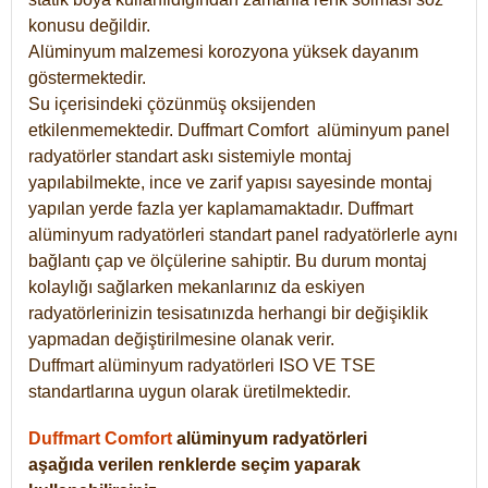
konusu değildir.
Alüminyum malzemesi korozyona yüksek dayanım
göstermektedir.
Su içerisindeki çözünmüş oksijenden
etkilenmemektedir. Duffmart
Comfort
alüminyum panel
radyatörler standart askı sistemiyle montaj
yapılabilmekte, ince ve zarif yapısı sayesinde montaj
yapılan yerde fazla yer kaplamamaktadır. Duffmart
alüminyum radyatörleri standart panel radyatörlerle aynı
bağlantı çap ve ölçülerine sahiptir. Bu durum montaj
kolaylığı sağlarken mekanlarınız da eskiyen
radyatörlerinizin tesisatınızda herhangi bir değişiklik
yapmadan değiştirilmesine olanak verir.
Duffmart alüminyum radyatörleri ISO VE TSE
standartlarına uygun olarak üretilmektedir.
Duffmart Comfort
alüminyum radyatörleri
aşağıda verilen renklerde seçim yaparak