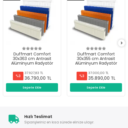
Duffmart Comfort
Duffmart Comfort
30x363 cm Antrasit
30x355 cm Antrasit
Alüminyum Radyatör
Alüminyum Radyatör
37.927,83 TL
37.000,00 TL
%3
%3
36.790,00 TL
35.890,00 TL
Sepete Ekle
Sepete Ekle
Hızlı Teslimat
Siparişleriniz en kısa sürede elinize ulaşır.