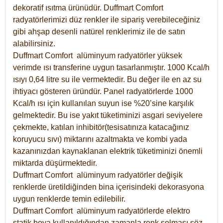
dekoratif ısıtma ürünüdür.
Duffmart Comfort
radyatörlerimizi düz renkler ile sipariş verebileceğiniz
gibi ahşap desenli natürel renklerimiz ile de satın
alabilirsiniz.
Duffmart Comfort alüminyum radyatörler yüksek
verimde ısı transferine uygun tasarlanmıştır. 1000 Kcal/h
ısıyı 0,64 litre su ile vermektedir. Bu değer ile en az su
ihtiyacı gösteren üründür. Panel radyatörlerde 1000
Kcal/h ısı için kullanılan suyun ise %20’sine karşılık
gelmektedir. Bu ise yakıt tüketiminizi asgari seviyelere
çekmekte, katılan inhibitör(tesisatınıza katacağınız
koruyucu sıvı) miktarını azaltmakta ve kombi yada
kazanınızdan kaynaklanan elektrik tüketiminizi önemli
miktarda düşürmektedir.
Duffmart Comfort alüminyum radyatörler değişik
renklerde üretildiğinden bina içerisindeki dekorasyona
uygun renklerde temin edilebilir.
Duffmart
Comfort
alüminyum radyatörlerde elektro
statik boya kullanıldığından zamanla renk solması söz