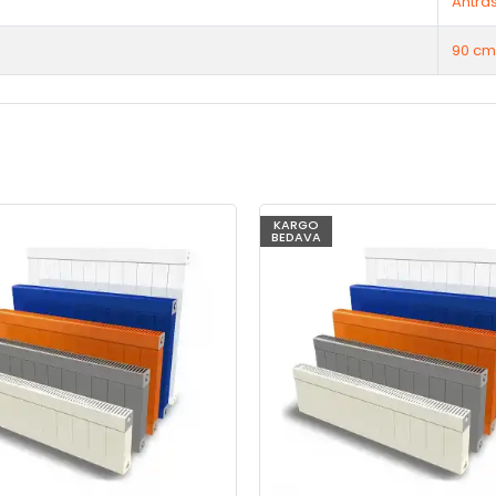
Antras
90 cm
KARGO
BEDAVA