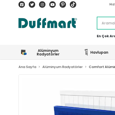
Hız
En Çok Ar
Alüminyum
Havlupan
Radyatörler
Ana Sayfa
Alüminyum Radyatörler
Comfort Alümi