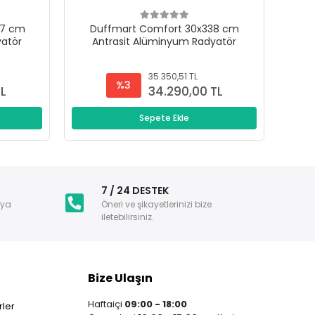
47 cm
Duffmart Comfort 30x338 cm
D
yatör
Antrasit Alüminyum Radyatör
A
35.350,51 TL
%3
TL
34.290,00 TL
Sepete Ekle
i
7 / 24 DESTEK
nya
Öneri ve şikayetlerinizi bize
iletebilirsiniz.
Bize Ulaşın
Haftaiçi
09:00 - 18:00
ler