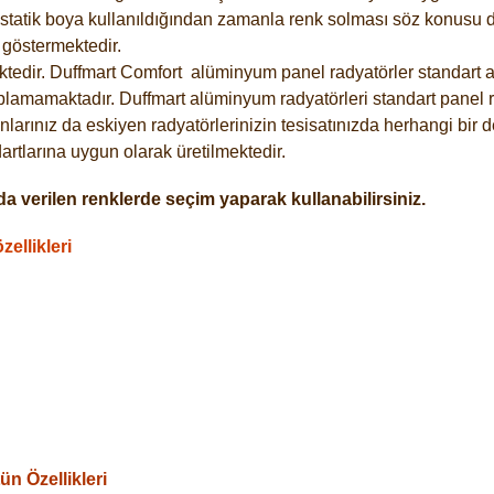
statik boya kullanıldığından zamanla renk solması söz konusu de
göstermektedir.
tedir. Duffmart
Comfort
alüminyum panel radyatörler standart as
plamamaktadır. Duffmart alüminyum radyatörleri standart panel ra
larınız da eskiyen radyatörlerinizin tesisatınızda herhangi bir d
tlarına uygun olarak üretilmektedir.
a verilen renklerde seçim yaparak kullanabilirsiniz.
ellikleri
n Özellikleri