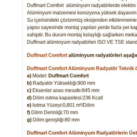
Duffmart
Comfort
alüminyum radyatörlerde elektro 
Alüminyum malzemesi korozyona yüksek dayanım 
Su içerisindeki çözünmüş oksijenden etkilenmemek
yapısı sayesinde montaj yapılan yerde fazla yer ka
sahiptir. Bu durum montaj kolaylığı sağlarken mekan
Duffmart alüminyum radyatörleri ISO VE TSE standar
Duffmart Comfort
alüminyum radyatörleri aşağıd
Duffmart Comfort Alüminyum Radyatör Teknik öz
a)
Model:
Duffmart Comfort
b)
Radyatör Yüksekliği:900 mm
c)
Eksenler arası mesafe:845 mm
d)
Dilim ısıtma kapasitesi:236 Kcall
e)
Isıtma Yüzeyi:0,801 m²/Dilim
f)
Dilim Derinliği:70 mm
g)
Dilim genişliği:80 mm
Duffmart Comfort
Alüminyum Radyatörlerin Üstü