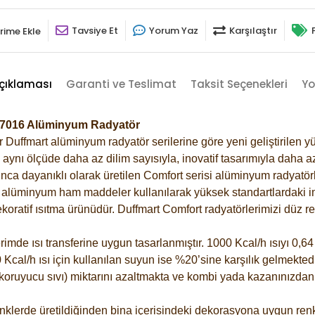
Tavsiye Et
Yorum Yaz
Karşılaştır
rime Ekle
çıklaması
Garanti ve Teslimat
Taksit Seçenekleri
Yo
it-7016 Alüminyum Radyatör
Duffmart alüminyum radyatör serilerine göre yeni geliştirilen yü
ynı ölçüde daha az dilim sayısıyla, inovatif tasarımıyla daha az
ca dayanıklı olarak üretilen Comfort serisi alüminyum radyatörle
alüminyum ham maddeler kullanılarak yüksek standartlardaki imal
koratif ısıtma ürünüdür.
Duffmart Comfort radyatörlerimizi düz re
de ısı transferine uygun tasarlanmıştır. 1000 Kcal/h ısıyı 0,64 l
Kcal/h ısı için kullanılan suyun ise %20’sine karşılık gelmektedir
z koruyucu sıvı) miktarını azaltmakta ve kombi yada kazanınızdan
klerde üretildiğinden bina içerisindeki dekorasyona uygun renkl