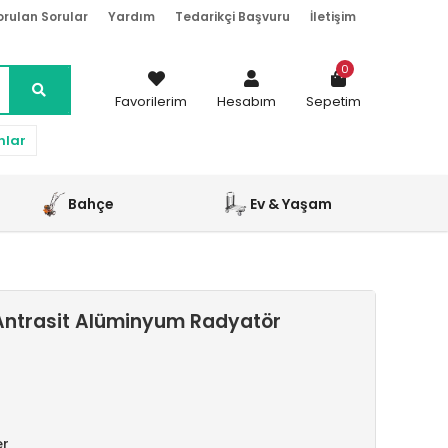
orulan Sorular
Yardım
Tedarikçi Başvuru
İletişim
0
Favorilerim
Hesabım
Sepetim
nlar
Bahçe
Ev & Yaşam
Antrasit Alüminyum Radyatör
er