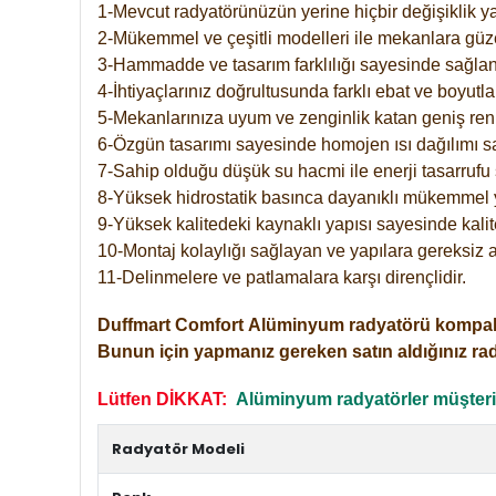
1-Mevcut radyatörünüzün yerine hiçbir değişiklik 
2-Mükemmel ve çeşitli modelleri ile mekanlara güzel
3-Hammadde ve tasarım farklılığı sayesinde sağlan
4-İhtiyaçlarınız doğrultusunda farklı ebat ve boyutla
5-Mekanlarınıza uyum ve zenginlik katan geniş renk 
6-Özgün tasarımı sayesinde homojen ısı dağılımı s
7-Sahip olduğu düşük su hacmi ile enerji tasarrufu 
8-Yüksek hidrostatik basınca dayanıklı mükemmel 
9-Yüksek kalitedeki kaynaklı yapısı sayesinde kalit
10-Montaj kolaylığı sağlayan ve yapılara gereksiz a
11-Delinmelere ve patlamalara karşı dirençlidir.
Duffmart
Comfort
Alüminyum radyatörü kompakt gir
Bunun için yapmanız gereken satın aldığınız ra
Lütfen DİKKAT:
Alüminyum radyatörler müşterile
Radyatör Modeli