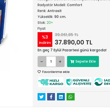
Radyatör Modeli:
Comfort
Renk:
Antrasit
Yükseklik:
90 cm.
Stok:
20+
Fiyat
39.061,85 TL
%3
37.890,00 TL
indirim
En geç 7 Eylül Pazartesi günü kargoda!
Sepete Ekle
Favorilerime ekle