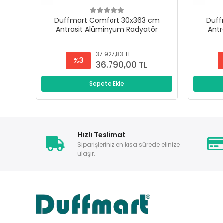
Duffmart Comfort 30x363 cm
Duff
Antrasit Alüminyum Radyatör
Antr
37.927,83 TL
%3
36.790,00 TL
Sepete Ekle
Hızlı Teslimat
Siparişleriniz en kısa sürede elinize
ulaşır.