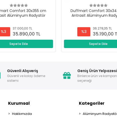
mart Comfort 30x355 cm
Duffmart Comfort 30x3
asit Alüminyum Radyatör
Antrasit Alüminyum Rad
37.000,00 TL
36.278,35 TL
%3
%3
35.890,00 TL
35.190,00 
Sepete Ekle
Sepete Ekle
Güvenli Alışveriş
Geniş Ürün Yelpazes
Güvenli ve kolay ödeme
Binlerce ürün ve kampa
sistemi
seçeneği
Kurumsal
Kategoriler
Hakkımızda
Alüminyum Radyatör