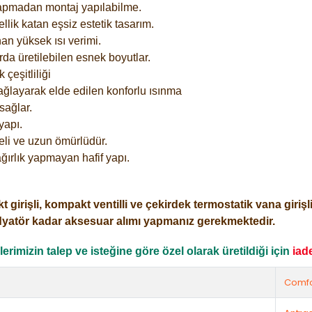
yapmadan montaj yapılabilme.
lik katan eşsiz estetik tasarım.
an yüksek ısı verimi.
rda üretilebilen esnek boyutlar.
çeşitliliği
ağlayarak elde edilen konforlu ısınma
sağlar.
yapı.
eli ve uzun ömürlüdür.
ğırlık yapmayan hafif yapı.
işli, kompakt ventilli ve çekirdek termostatik vana girişli o
dyatör kadar aksesuar alımı yapmanız gerekmektedir.
rimizin talep ve isteğine göre özel olarak üretildiği için
iad
Comfo