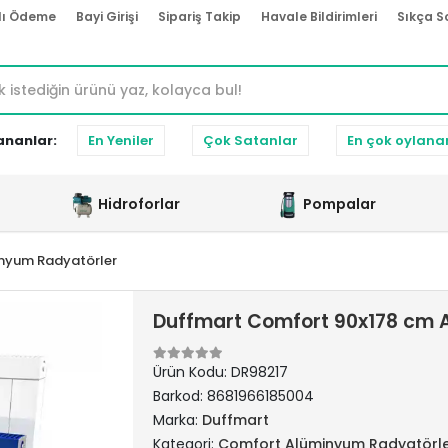
lı Ödeme
Bayi Girişi
Sipariş Takip
Havale Bildirimleri
Sıkça S
ananlar:
En Yeniler
Çok Satanlar
En çok oylana
Hidroforlar
Pompalar
nyum Radyatörler
Duffmart Comfort 90x178 cm 
Ürün Kodu:
DR98217
Barkod:
8681966185004
Marka:
Duffmart
Kategori:
Comfort Alüminyum Radyatörl