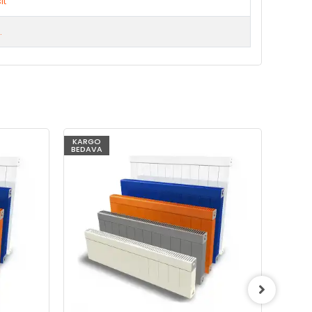
it
.
KARGO
KARG
BEDAVA
BEDAV