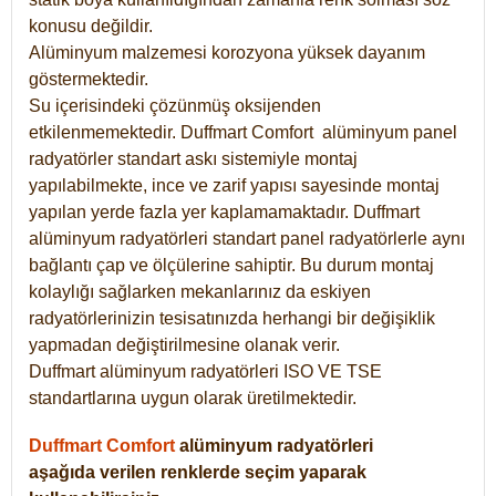
konusu değildir.
Alüminyum malzemesi korozyona yüksek dayanım
göstermektedir.
Su içerisindeki çözünmüş oksijenden
etkilenmemektedir. Duffmart
Comfort
alüminyum panel
radyatörler standart askı sistemiyle montaj
yapılabilmekte, ince ve zarif yapısı sayesinde montaj
yapılan yerde fazla yer kaplamamaktadır. Duffmart
alüminyum radyatörleri standart panel radyatörlerle aynı
bağlantı çap ve ölçülerine sahiptir. Bu durum montaj
kolaylığı sağlarken mekanlarınız da eskiyen
radyatörlerinizin tesisatınızda herhangi bir değişiklik
yapmadan değiştirilmesine olanak verir.
Duffmart alüminyum radyatörleri ISO VE TSE
standartlarına uygun olarak üretilmektedir.
Duffmart Comfort
alüminyum radyatörleri
aşağıda verilen renklerde seçim yaparak