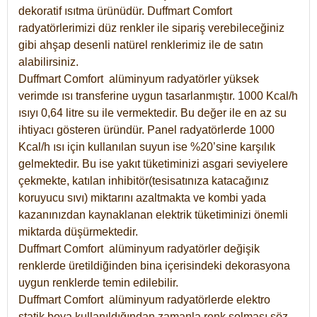
dekoratif ısıtma ürünüdür.
Duffmart Comfort
radyatörlerimizi düz renkler ile sipariş verebileceğiniz
gibi ahşap desenli natürel renklerimiz ile de satın
alabilirsiniz.
Duffmart Comfort alüminyum radyatörler yüksek
verimde ısı transferine uygun tasarlanmıştır. 1000 Kcal/h
ısıyı 0,64 litre su ile vermektedir. Bu değer ile en az su
ihtiyacı gösteren üründür. Panel radyatörlerde 1000
Kcal/h ısı için kullanılan suyun ise %20’sine karşılık
gelmektedir. Bu ise yakıt tüketiminizi asgari seviyelere
çekmekte, katılan inhibitör(tesisatınıza katacağınız
koruyucu sıvı) miktarını azaltmakta ve kombi yada
kazanınızdan kaynaklanan elektrik tüketiminizi önemli
miktarda düşürmektedir.
Duffmart Comfort alüminyum radyatörler değişik
renklerde üretildiğinden bina içerisindeki dekorasyona
uygun renklerde temin edilebilir.
Duffmart
Comfort
alüminyum radyatörlerde elektro
statik boya kullanıldığından zamanla renk solması söz