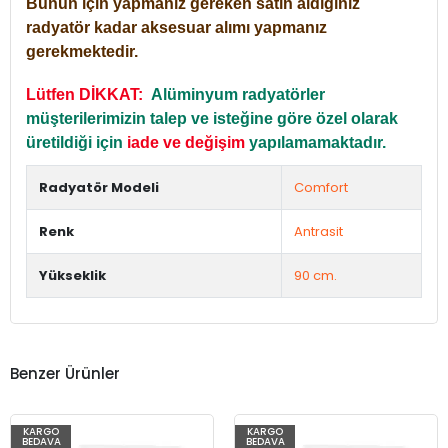
Bunun için yapmanız gereken satın aldığınız
radyatör kadar aksesuar alımı yapmanız
gerekmektedir.
Lütfen DİKKAT:
Alüminyum radyatörler
müşterilerimizin talep ve isteğine göre özel olarak
üretildiği için
iade ve değişim
yapılamamaktadır.
Radyatör Modeli
Comfort
Renk
Antrasit
Yükseklik
90 cm.
Benzer Ürünler
KARGO
KARGO
BEDAVA
BEDAVA