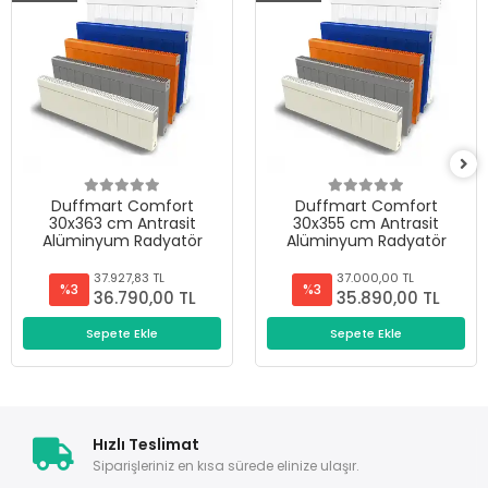
Duffmart Comfort
Duffmart Comfort
30x363 cm Antrasit
30x355 cm Antrasit
Alüminyum Radyatör
Alüminyum Radyatör
37.927,83 TL
37.000,00 TL
%3
%3
36.790,00 TL
35.890,00 TL
Sepete Ekle
Sepete Ekle
Hızlı Teslimat
Siparişleriniz en kısa sürede elinize ulaşır.