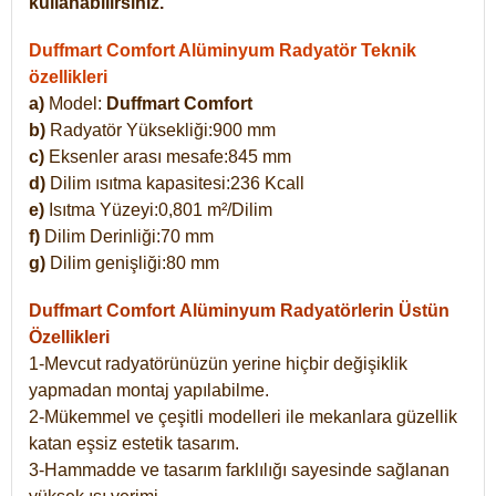
kullanabilirsiniz.
Duffmart Comfort Alüminyum Radyatör Teknik
özellikleri
a)
Model:
Duffmart Comfort
b)
Radyatör Yüksekliği:900 mm
c)
Eksenler arası mesafe:845 mm
d)
Dilim ısıtma kapasitesi:236 Kcall
e)
Isıtma Yüzeyi:0,801 m²/Dilim
f)
Dilim Derinliği:70 mm
g)
Dilim genişliği:80 mm
Duffmart Comfort
Alüminyum Radyatörlerin Üstün
Özellikleri
1-Mevcut radyatörünüzün yerine hiçbir değişiklik
yapmadan montaj yapılabilme.
2-Mükemmel ve çeşitli modelleri ile mekanlara güzellik
katan eşsiz estetik tasarım.
3-Hammadde ve tasarım farklılığı sayesinde sağlanan