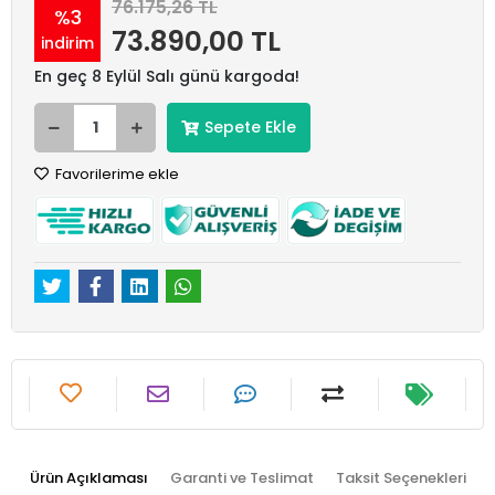
76.175,26 TL
%3
73.890,00 TL
indirim
En geç 8 Eylül Salı günü kargoda!
Sepete Ekle
Favorilerime ekle
Ürün Açıklaması
Garanti ve Teslimat
Taksit Seçenekleri