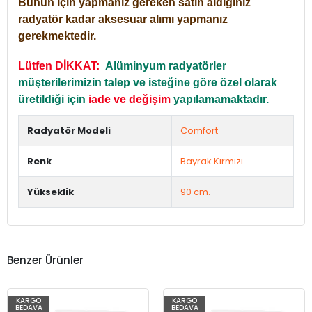
Bunun için yapmanız gereken satın aldığınız
radyatör kadar aksesuar alımı yapmanız
gerekmektedir.
Lütfen DİKKAT:
Alüminyum radyatörler
müşterilerimizin talep ve isteğine göre özel olarak
üretildiği için
iade ve değişim
yapılamamaktadır.
Radyatör Modeli
Comfort
Renk
Bayrak Kırmızı
Yükseklik
90 cm.
Benzer Ürünler
KARGO
KARGO
BEDAVA
BEDAVA