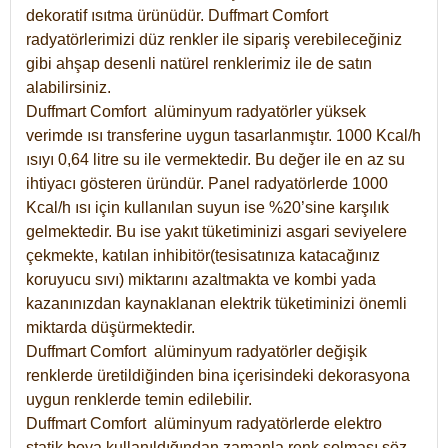
dekoratif ısıtma ürünüdür.
Duffmart Comfort
radyatörlerimizi düz renkler ile sipariş verebileceğiniz
gibi ahşap desenli natürel renklerimiz ile de satın
alabilirsiniz.
Duffmart Comfort alüminyum radyatörler yüksek
verimde ısı transferine uygun tasarlanmıştır. 1000 Kcal/h
ısıyı 0,64 litre su ile vermektedir. Bu değer ile en az su
ihtiyacı gösteren üründür. Panel radyatörlerde 1000
Kcal/h ısı için kullanılan suyun ise %20’sine karşılık
gelmektedir. Bu ise yakıt tüketiminizi asgari seviyelere
çekmekte, katılan inhibitör(tesisatınıza katacağınız
koruyucu sıvı) miktarını azaltmakta ve kombi yada
kazanınızdan kaynaklanan elektrik tüketiminizi önemli
miktarda düşürmektedir.
Duffmart Comfort alüminyum radyatörler değişik
renklerde üretildiğinden bina içerisindeki dekorasyona
uygun renklerde temin edilebilir.
Duffmart
Comfort
alüminyum radyatörlerde elektro
statik boya kullanıldığından zamanla renk solması söz