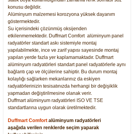
konusu değildir.
Alüminyum malzemesi korozyona yüksek dayanım
göstermektedir.
Su içerisindeki çözünmüş oksijenden
etkilenmemektedir. Duffmart
Comfort
alüminyum panel
radyatörler standart askı sistemiyle montaj
yapılabilmekte, ince ve zarif yapısı sayesinde montaj
yapılan yerde fazla yer kaplamamaktadır. Duffmart
alüminyum radyatörleri standart panel radyatörlerle aynı
bağlantı çap ve ölçülerine sahiptir. Bu durum montaj
kolaylığı sağlarken mekanlarınız da eskiyen
radyatörlerinizin tesisatınızda herhangi bir değişiklik
yapmadan değiştirilmesine olanak verir.
Duffmart alüminyum radyatörleri ISO VE TSE
standartlarına uygun olarak üretilmektedir.
Duffmart Comfort
alüminyum radyatörleri
aşağıda verilen renklerde seçim yaparak