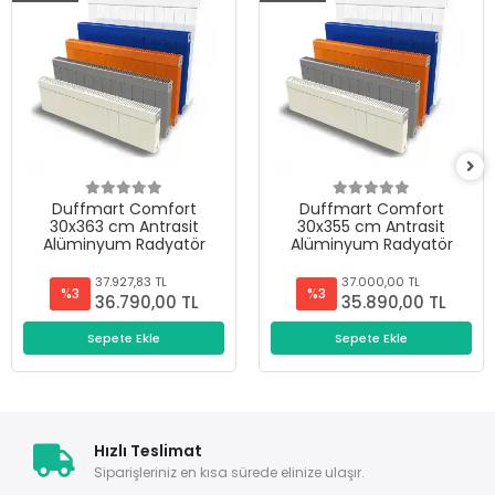
Duffmart Comfort
Duffmart Comfort
30x363 cm Antrasit
30x355 cm Antrasit
Alüminyum Radyatör
Alüminyum Radyatör
37.927,83 TL
37.000,00 TL
%3
%3
36.790,00 TL
35.890,00 TL
Sepete Ekle
Sepete Ekle
Hızlı Teslimat
Siparişleriniz en kısa sürede elinize ulaşır.