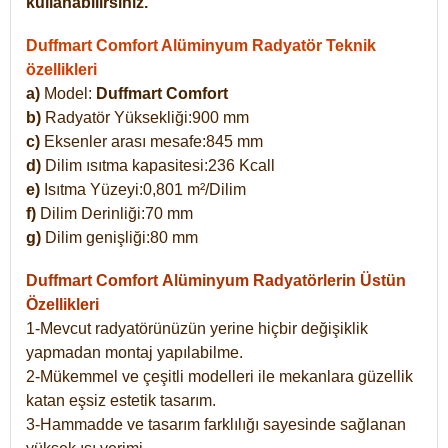
kullanabilirsiniz.
Duffmart Comfort Alüminyum Radyatör Teknik
özellikleri
a)
Model:
Duffmart Comfort
b)
Radyatör Yüksekliği:900 mm
c)
Eksenler arası mesafe:845 mm
d)
Dilim ısıtma kapasitesi:236 Kcall
e)
Isıtma Yüzeyi:0,801 m²/Dilim
f)
Dilim Derinliği:70 mm
g)
Dilim genişliği:80 mm
Duffmart Comfort
Alüminyum Radyatörlerin Üstün
Özellikleri
1-Mevcut radyatörünüzün yerine hiçbir değişiklik
yapmadan montaj yapılabilme.
2-Mükemmel ve çeşitli modelleri ile mekanlara güzellik
katan eşsiz estetik tasarım.
3-Hammadde ve tasarım farklılığı sayesinde sağlanan