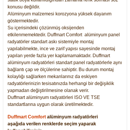
konusu değildir.
Alüminyum malzemesi korozyona yüksek dayanım
göstermektedir.
Su içerisindeki çözünmüş oksijenden
etkilenmemektedir. Duffmart
Comfort
alüminyum panel
radyatörler standart askı sistemiyle montaj
yapılabilmekte, ince ve zarif yapısı sayesinde montaj
yapılan yerde fazla yer kaplamamaktadır. Duffmart
alüminyum radyatörleri standart panel radyatörlerle aynı
bağlantı çap ve ölçülerine sahiptir. Bu durum montaj
kolaylığı sağlarken mekanlarınız da eskiyen
radyatörlerinizin tesisatınızda herhangi bir değişiklik
yapmadan değiştirilmesine olanak verir.
Duffmart alüminyum radyatörleri ISO VE TSE
standartlarına uygun olarak üretilmektedir.
Duffmart Comfort
alüminyum radyatörleri
aşağıda verilen renklerde seçim yaparak