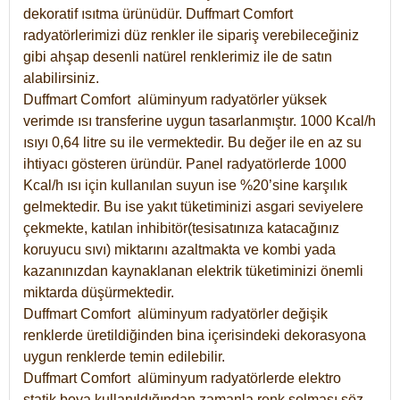
dekoratif ısıtma ürünüdür.
Duffmart Comfort
radyatörlerimizi düz renkler ile sipariş verebileceğiniz
gibi ahşap desenli natürel renklerimiz ile de satın
alabilirsiniz.
Duffmart Comfort alüminyum radyatörler yüksek
verimde ısı transferine uygun tasarlanmıştır. 1000 Kcal/h
ısıyı 0,64 litre su ile vermektedir. Bu değer ile en az su
ihtiyacı gösteren üründür. Panel radyatörlerde 1000
Kcal/h ısı için kullanılan suyun ise %20’sine karşılık
gelmektedir. Bu ise yakıt tüketiminizi asgari seviyelere
çekmekte, katılan inhibitör(tesisatınıza katacağınız
koruyucu sıvı) miktarını azaltmakta ve kombi yada
kazanınızdan kaynaklanan elektrik tüketiminizi önemli
miktarda düşürmektedir.
Duffmart Comfort alüminyum radyatörler değişik
renklerde üretildiğinden bina içerisindeki dekorasyona
uygun renklerde temin edilebilir.
Duffmart
Comfort
alüminyum radyatörlerde elektro
statik boya kullanıldığından zamanla renk solması söz