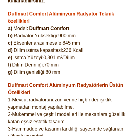
kullanabilirsiniz.
Duffmart Comfort Alüminyum Radyatör Teknik
özellikleri
a)
Model:
Duffmart Comfort
b)
Radyatör Yüksekliği:900 mm
c)
Eksenler arası mesafe:845 mm
d)
Dilim ısıtma kapasitesi:236 Kcall
e)
Isıtma Yüzeyi:0,801 m²/Dilim
f)
Dilim Derinliği:70 mm
g)
Dilim genişliği:80 mm
Duffmart Comfort
Alüminyum Radyatörlerin Üstün
Özellikleri
1-Mevcut radyatörünüzün yerine hiçbir değişiklik
yapmadan montaj yapılabilme.
2-Mükemmel ve çeşitli modelleri ile mekanlara güzellik
katan eşsiz estetik tasarım.
3-Hammadde ve tasarım farklılığı sayesinde sağlanan