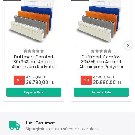
Duffmart Comfort
Duffmart Comfort
30x363 cm Antrasit
30x355 cm Antrasit
Alüminyum Radyatör
Alüminyum Radyatör
37.927,83 TL
37.000,00 TL
%3
%3
36.790,00 TL
35.890,00 TL
Sepete Ekle
Sepete Ekle
Hızlı Teslimat
Siparişleriniz en kısa sürede elinize ulaşır.