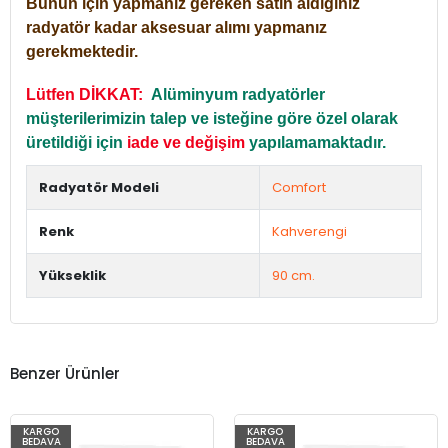
Bunun için yapmanız gereken satın aldığınız
radyatör kadar aksesuar alımı yapmanız
gerekmektedir.
Lütfen DİKKAT:
Alüminyum radyatörler
müşterilerimizin talep ve isteğine göre özel olarak
üretildiği için
iade ve değişim
yapılamamaktadır.
Radyatör Modeli
Comfort
Renk
Kahverengi
Yükseklik
90 cm.
Benzer Ürünler
KARGO
KARGO
BEDAVA
BEDAVA