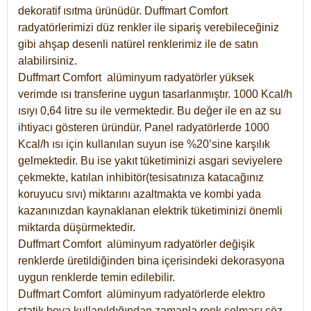
dekoratif ısıtma ürünüdür.
Duffmart Comfort
radyatörlerimizi düz renkler ile sipariş verebileceğiniz
gibi ahşap desenli natürel renklerimiz ile de satın
alabilirsiniz.
Duffmart Comfort alüminyum radyatörler yüksek
verimde ısı transferine uygun tasarlanmıştır. 1000 Kcal/h
ısıyı 0,64 litre su ile vermektedir. Bu değer ile en az su
ihtiyacı gösteren üründür. Panel radyatörlerde 1000
Kcal/h ısı için kullanılan suyun ise %20’sine karşılık
gelmektedir. Bu ise yakıt tüketiminizi asgari seviyelere
çekmekte, katılan inhibitör(tesisatınıza katacağınız
koruyucu sıvı) miktarını azaltmakta ve kombi yada
kazanınızdan kaynaklanan elektrik tüketiminizi önemli
miktarda düşürmektedir.
Duffmart Comfort alüminyum radyatörler değişik
renklerde üretildiğinden bina içerisindeki dekorasyona
uygun renklerde temin edilebilir.
Duffmart
Comfort
alüminyum radyatörlerde elektro
statik boya kullanıldığından zamanla renk solması söz