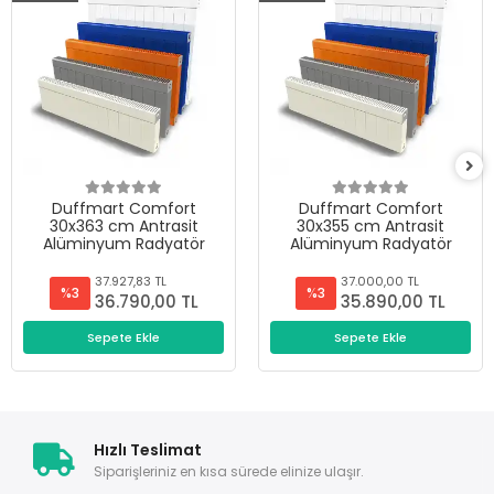
Duffmart Comfort
Duffmart Comfort
30x363 cm Antrasit
30x355 cm Antrasit
Alüminyum Radyatör
Alüminyum Radyatör
37.927,83 TL
37.000,00 TL
%3
%3
36.790,00 TL
35.890,00 TL
Sepete Ekle
Sepete Ekle
Hızlı Teslimat
Siparişleriniz en kısa sürede elinize ulaşır.