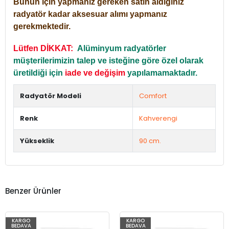
Bunun için yapmanız gereken satın aldığınız
radyatör kadar aksesuar alımı yapmanız
gerekmektedir.
Lütfen DİKKAT:
Alüminyum radyatörler
müşterilerimizin talep ve isteğine göre özel olarak
üretildiği için
iade ve değişim
yapılamamaktadır.
Radyatör Modeli
Comfort
Renk
Kahverengi
Yükseklik
90 cm.
Benzer Ürünler
KARGO
KARGO
BEDAVA
BEDAVA