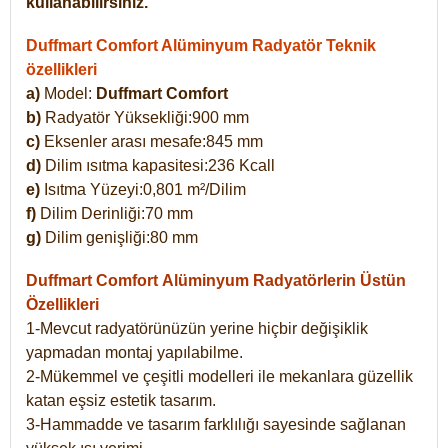
kullanabilirsiniz.
Duffmart Comfort Alüminyum Radyatör Teknik
özellikleri
a)
Model:
Duffmart Comfort
b)
Radyatör Yüksekliği:900 mm
c)
Eksenler arası mesafe:845 mm
d)
Dilim ısıtma kapasitesi:236 Kcall
e)
Isıtma Yüzeyi:0,801 m²/Dilim
f)
Dilim Derinliği:70 mm
g)
Dilim genişliği:80 mm
Duffmart Comfort
Alüminyum Radyatörlerin Üstün
Özellikleri
1-Mevcut radyatörünüzün yerine hiçbir değişiklik
yapmadan montaj yapılabilme.
2-Mükemmel ve çeşitli modelleri ile mekanlara güzellik
katan eşsiz estetik tasarım.
3-Hammadde ve tasarım farklılığı sayesinde sağlanan