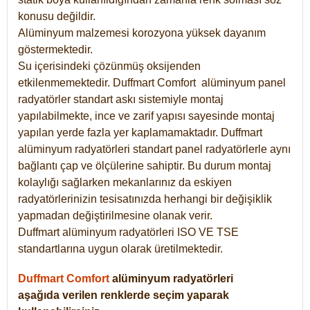
konusu değildir.
Alüminyum malzemesi korozyona yüksek dayanım
göstermektedir.
Su içerisindeki çözünmüş oksijenden
etkilenmemektedir. Duffmart
Comfort
alüminyum panel
radyatörler standart askı sistemiyle montaj
yapılabilmekte, ince ve zarif yapısı sayesinde montaj
yapılan yerde fazla yer kaplamamaktadır. Duffmart
alüminyum radyatörleri standart panel radyatörlerle aynı
bağlantı çap ve ölçülerine sahiptir. Bu durum montaj
kolaylığı sağlarken mekanlarınız da eskiyen
radyatörlerinizin tesisatınızda herhangi bir değişiklik
yapmadan değiştirilmesine olanak verir.
Duffmart alüminyum radyatörleri ISO VE TSE
standartlarına uygun olarak üretilmektedir.
Duffmart Comfort
alüminyum radyatörleri
aşağıda verilen renklerde seçim yaparak