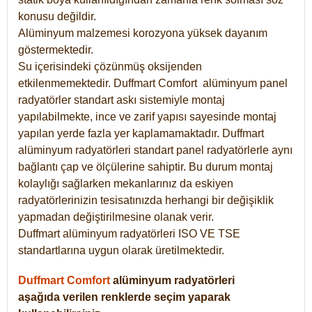
konusu değildir.
Alüminyum malzemesi korozyona yüksek dayanım
göstermektedir.
Su içerisindeki çözünmüş oksijenden
etkilenmemektedir. Duffmart
Comfort
alüminyum panel
radyatörler standart askı sistemiyle montaj
yapılabilmekte, ince ve zarif yapısı sayesinde montaj
yapılan yerde fazla yer kaplamamaktadır. Duffmart
alüminyum radyatörleri standart panel radyatörlerle aynı
bağlantı çap ve ölçülerine sahiptir. Bu durum montaj
kolaylığı sağlarken mekanlarınız da eskiyen
radyatörlerinizin tesisatınızda herhangi bir değişiklik
yapmadan değiştirilmesine olanak verir.
Duffmart alüminyum radyatörleri ISO VE TSE
standartlarına uygun olarak üretilmektedir.
Duffmart Comfort
alüminyum radyatörleri
aşağıda verilen renklerde seçim yaparak