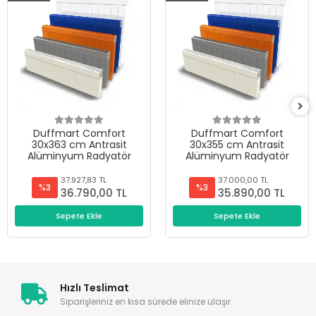
Duffmart Comfort
Duffmart Comfort
30x363 cm Antrasit
30x355 cm Antrasit
Alüminyum Radyatör
Alüminyum Radyatör
37.927,83 TL
37.000,00 TL
%3
%3
36.790,00 TL
35.890,00 TL
Sepete Ekle
Sepete Ekle
Hızlı Teslimat
Siparişleriniz en kısa sürede elinize ulaşır.