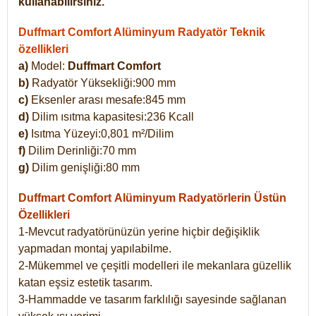
kullanabilirsiniz.
Duffmart Comfort Alüminyum Radyatör Teknik
özellikleri
a)
Model:
Duffmart Comfort
b)
Radyatör Yüksekliği:900 mm
c)
Eksenler arası mesafe:845 mm
d)
Dilim ısıtma kapasitesi:236 Kcall
e)
Isıtma Yüzeyi:0,801 m²/Dilim
f)
Dilim Derinliği:70 mm
g)
Dilim genişliği:80 mm
Duffmart Comfort
Alüminyum Radyatörlerin Üstün
Özellikleri
1-Mevcut radyatörünüzün yerine hiçbir değişiklik
yapmadan montaj yapılabilme.
2-Mükemmel ve çeşitli modelleri ile mekanlara güzellik
katan eşsiz estetik tasarım.
3-Hammadde ve tasarım farklılığı sayesinde sağlanan