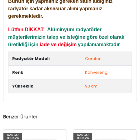
Bunun için yapmanız gereken satın aldığınız
radyatör kadar aksesuar alımı yapmanız
gerekmektedir.
Lütfen DİKKAT:
Alüminyum radyatörler
müşterilerimizin talep ve isteğine göre özel olarak
üretildiği için
iade ve değişim
yapılamamaktadır.
Radyatör Modeli
Comfort
Renk
Kahverengi
Yükseklik
90 cm.
Benzer Ürünler
KARGO
KARGO
BEDAVA
BEDAVA