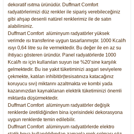
dekoratif ısıtma ürünüdür.
Duffmart Comfort
radyatörlerimizi düz renkler ile sipariş verebileceğiniz
gibi ahşap desenli natürel renklerimiz ile de satın
alabilirsiniz.
Duffmart Comfort alüminyum radyatörler yüksek
verimde ısı transferine uygun tasarlanmıştır. 1000 Kcal/h
ısıyı 0,64 litre su ile vermektedir. Bu değer ile en az su
ihtiyacı gösteren üründür. Panel radyatörlerde 1000
Kcal/h ısı için kullanılan suyun ise %20’sine karşılık
gelmektedir. Bu ise yakıt tüketiminizi asgari seviyelere
çekmekte, katılan inhibitör(tesisatınıza katacağınız
koruyucu sıvı) miktarını azaltmakta ve kombi yada
kazanınızdan kaynaklanan elektrik tüketiminizi önemli
miktarda düşürmektedir.
Duffmart Comfort alüminyum radyatörler değişik
renklerde üretildiğinden bina içerisindeki dekorasyona
uygun renklerde temin edilebilir.
Duffmart
Comfort
alüminyum radyatörlerde elektro
statik boya kullanıldığından zamanla renk solması söz