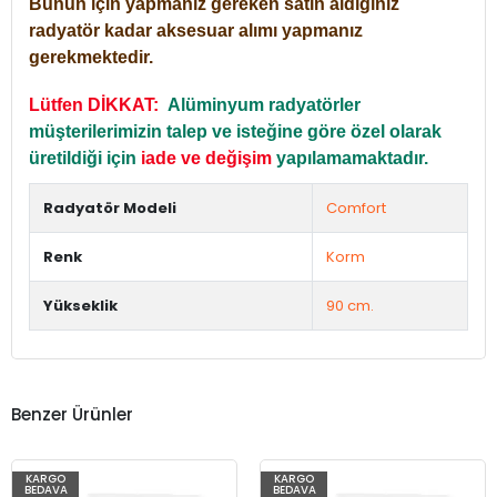
Bunun için yapmanız gereken satın aldığınız
radyatör kadar aksesuar alımı yapmanız
gerekmektedir.
Lütfen DİKKAT:
Alüminyum radyatörler
müşterilerimizin talep ve isteğine göre özel olarak
üretildiği için
iade ve değişim
yapılamamaktadır.
Radyatör Modeli
Comfort
Renk
Korm
Yükseklik
90 cm.
Benzer Ürünler
KARGO
KARGO
BEDAVA
BEDAVA