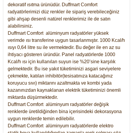
dekoratif ısıtma ürünüdür.
Duffmart Comfort
radyatörlerimizi düz renkler ile sipariş verebileceğiniz
gibi ahşap desenli natürel renklerimiz ile de satın
alabilirsiniz.
Duffmart Comfort alüminyum radyatörler yüksek
verimde ısı transferine uygun tasarlanmıştır. 1000 Kcal/h
ısıyı 0,64 litre su ile vermektedir. Bu değer ile en az su
ihtiyacı gösteren üründür. Panel radyatörlerde 1000
Kcal/h ısı için kullanılan suyun ise %20’sine karşılık
gelmektedir. Bu ise yakıt tüketiminizi asgari seviyelere
çekmekte, katılan inhibitör(tesisatınıza katacağınız
koruyucu sıvı) miktarını azaltmakta ve kombi yada
kazanınızdan kaynaklanan elektrik tüketiminizi önemli
miktarda düşürmektedir.
Duffmart Comfort alüminyum radyatörler değişik
renklerde üretildiğinden bina içerisindeki dekorasyona
uygun renklerde temin edilebilir.
Duffmart
Comfort
alüminyum radyatörlerde elektro
statik boya kullanıldığından zamanla renk solması söz