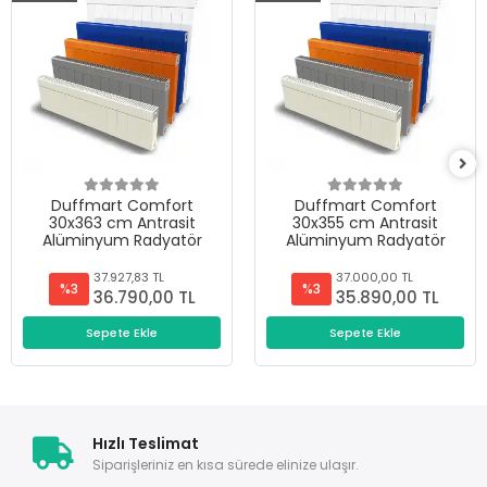
Duffmart Comfort
Duffmart Comfort
30x363 cm Antrasit
30x355 cm Antrasit
Alüminyum Radyatör
Alüminyum Radyatör
37.927,83 TL
37.000,00 TL
%3
%3
36.790,00 TL
35.890,00 TL
Sepete Ekle
Sepete Ekle
Hızlı Teslimat
Siparişleriniz en kısa sürede elinize ulaşır.