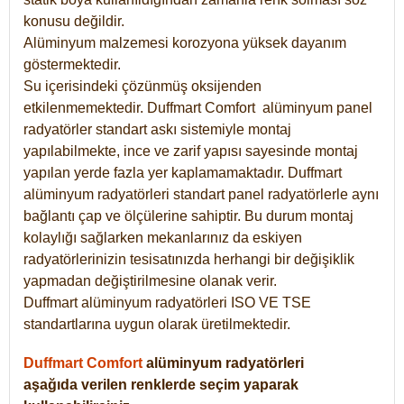
konusu değildir.
Alüminyum malzemesi korozyona yüksek dayanım
göstermektedir.
Su içerisindeki çözünmüş oksijenden
etkilenmemektedir. Duffmart
Comfort
alüminyum panel
radyatörler standart askı sistemiyle montaj
yapılabilmekte, ince ve zarif yapısı sayesinde montaj
yapılan yerde fazla yer kaplamamaktadır. Duffmart
alüminyum radyatörleri standart panel radyatörlerle aynı
bağlantı çap ve ölçülerine sahiptir. Bu durum montaj
kolaylığı sağlarken mekanlarınız da eskiyen
radyatörlerinizin tesisatınızda herhangi bir değişiklik
yapmadan değiştirilmesine olanak verir.
Duffmart alüminyum radyatörleri ISO VE TSE
standartlarına uygun olarak üretilmektedir.
Duffmart Comfort
alüminyum radyatörleri
aşağıda verilen renklerde seçim yaparak