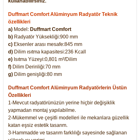
kullanabilirsiniz.
Duffmart Comfort Alüminyum Radyatör Teknik
özellikleri
a)
Model:
Duffmart Comfort
b)
Radyatör Yüksekliği:900 mm
c)
Eksenler arası mesafe:845 mm
d)
Dilim ısıtma kapasitesi:236 Kcall
e)
Isıtma Yüzeyi:0,801 m²/Dilim
f)
Dilim Derinliği:70 mm
g)
Dilim genişliği:80 mm
Duffmart Comfort
Alüminyum Radyatörlerin Üstün
Özellikleri
1-Mevcut radyatörünüzün yerine hiçbir değişiklik
yapmadan montaj yapılabilme.
2-Mükemmel ve çeşitli modelleri ile mekanlara güzellik
katan eşsiz estetik tasarım.
3-Hammadde ve tasarım farklılığı sayesinde sağlanan