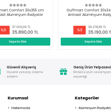
mart Comfort 30x355 cm
Duffmart Comfort 30x3
asit Alüminyum Radyatör
Antrasit Alüminyum Rad
37.000,00 TL
36.278,35 TL
%3
%3
35.890,00 TL
35.190,00 
Sepete Ekle
Sepete Ekle
Güvenli Alışveriş
Geniş Ürün Yelpazes
Güvenli ve kolay ödeme
Binlerce ürün ve kampa
sistemi
seçeneği
Kurumsal
Kategoriler
Hakkımızda
Alüminyum Radyatör