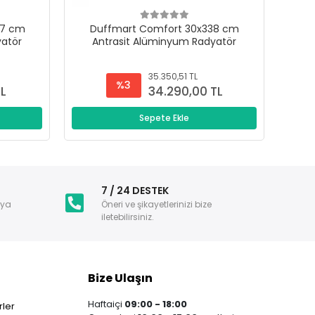
47 cm
Duffmart Comfort 30x338 cm
D
yatör
Antrasit Alüminyum Radyatör
A
35.350,51 TL
%3
TL
34.290,00 TL
Sepete Ekle
i
7 / 24 DESTEK
nya
Öneri ve şikayetlerinizi bize
iletebilirsiniz.
Bize Ulaşın
Haftaiçi
09:00 - 18:00
ler