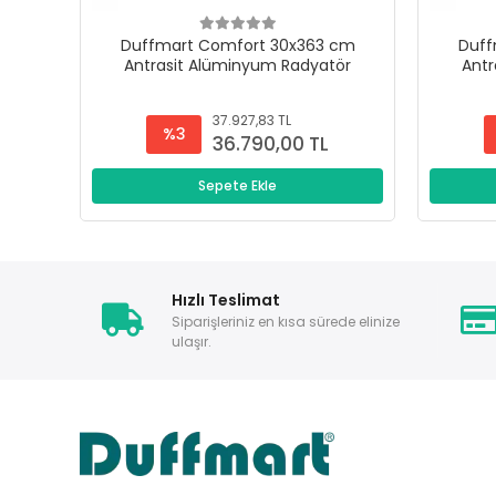
Duffmart Comfort 30x363 cm
Duff
Antrasit Alüminyum Radyatör
Antr
37.927,83 TL
%3
36.790,00 TL
Sepete Ekle
Hızlı Teslimat
Siparişleriniz en kısa sürede elinize
ulaşır.