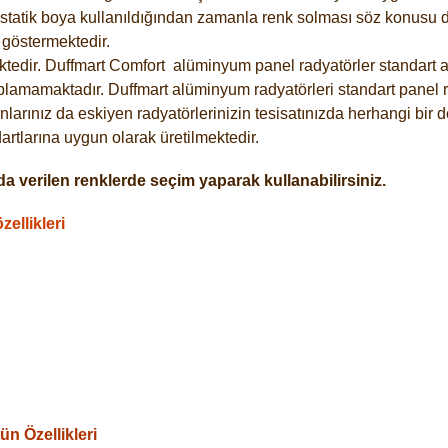
statik boya kullanıldığından zamanla renk solması söz konusu de
göstermektedir.
tedir. Duffmart
Comfort
alüminyum panel radyatörler standart as
plamamaktadır. Duffmart alüminyum radyatörleri standart panel ra
larınız da eskiyen radyatörlerinizin tesisatınızda herhangi bir d
tlarına uygun olarak üretilmektedir.
a verilen renklerde seçim yaparak kullanabilirsiniz.
ellikleri
n Özellikleri