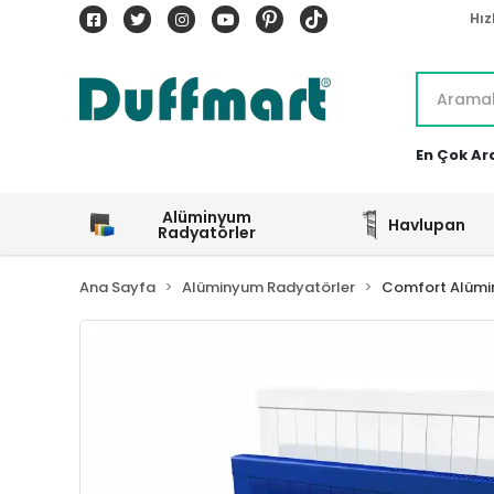
Hız
En Çok Ar
Alüminyum
Havlupan
Radyatörler
Ana Sayfa
Alüminyum Radyatörler
Comfort Alümi