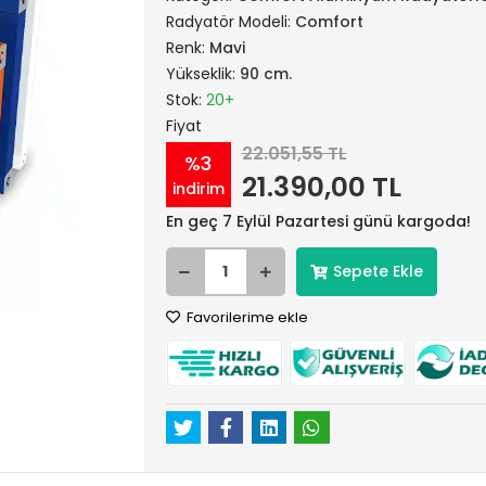
Radyatör Modeli:
Comfort
Renk:
Mavi
Yükseklik:
90 cm.
Stok:
20+
Fiyat
22.051,55 TL
%3
21.390,00 TL
indirim
En geç 7 Eylül Pazartesi günü kargoda!
Sepete Ekle
Favorilerime ekle