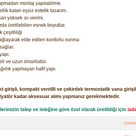
yapmadan montaj yapılabilme.
lik katan eşsiz estetik tasarım.
an yüksek ısı verimi.
rda üretilebilen esnek boyutlar.
çeşitliliği
ağlayarak elde edilen konforlu ısınma
sağlar.
yapı.
eli ve uzun ömürlüdür.
ğırlık yapmayan hafif yapı.
işli, kompakt ventilli ve çekirdek termostatik vana girişli o
dyatör kadar aksesuar alımı yapmanız gerekmektedir.
rimizin talep ve isteğine göre özel olarak üretildiği için
iad
Comfo