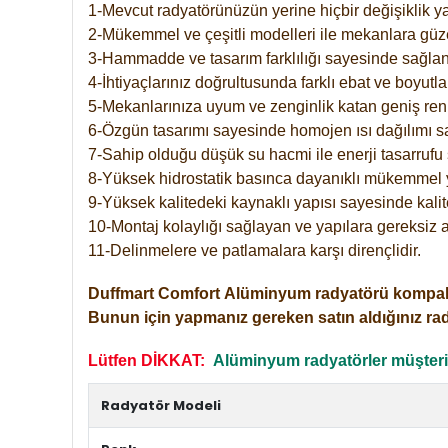
1-Mevcut radyatörünüzün yerine hiçbir değişiklik 
2-Mükemmel ve çeşitli modelleri ile mekanlara güzel
3-Hammadde ve tasarım farklılığı sayesinde sağlan
4-İhtiyaçlarınız doğrultusunda farklı ebat ve boyutla
5-Mekanlarınıza uyum ve zenginlik katan geniş renk 
6-Özgün tasarımı sayesinde homojen ısı dağılımı s
7-Sahip olduğu düşük su hacmi ile enerji tasarrufu 
8-Yüksek hidrostatik basınca dayanıklı mükemmel 
9-Yüksek kalitedeki kaynaklı yapısı sayesinde kalit
10-Montaj kolaylığı sağlayan ve yapılara gereksiz a
11-Delinmelere ve patlamalara karşı dirençlidir.
Duffmart
Comfort
Alüminyum radyatörü kompakt gir
Bunun için yapmanız gereken satın aldığınız ra
Lütfen DİKKAT:
Alüminyum radyatörler müşterile
Radyatör Modeli