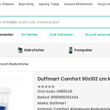
lı Ödeme
Bayi Girişi
Sipariş Takip
Havale Bildirimleri
Sıkça S
ananlar:
En Yeniler
Çok Satanlar
En çok oylana
Hidroforlar
Pompalar
nyum Radyatörler
Duffmart Comfort 90x102 cm 
Ürün Kodu:
DR89248
Barkod:
8681966092494
Marka:
Duffmart
Kategori:
Comfort Alüminyum Radyatörl