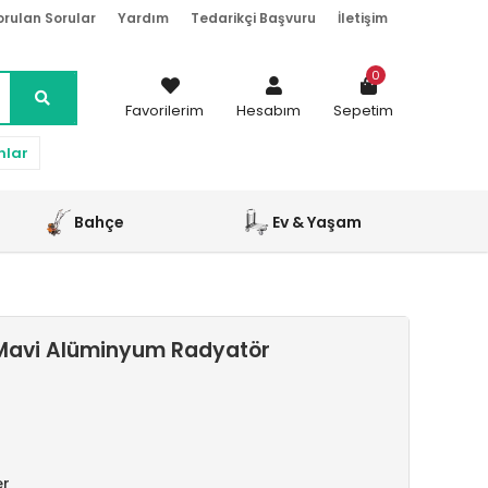
orulan Sorular
Yardım
Tedarikçi Başvuru
İletişim
0
Favorilerim
Hesabım
Sepetim
nlar
Bahçe
Ev & Yaşam
Mavi Alüminyum Radyatör
er