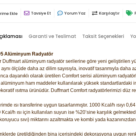
Tavsiye Et
Yorum Yaz
Karşılaştır
rime Ekle
çıklaması
Garanti ve Teslimat
Taksit Seçenekleri
Yo
005 Alüminyum Radyatör
Duffmart alüminyum radyatör serilerine göre yeni geliştirilen yü
ynı ölçüde daha az dilim sayısıyla, inovatif tasarımıyla daha az
ca dayanıklı olarak üretilen Comfort serisi alüminyum radyatörle
alüminyum ham maddeler kullanılarak yüksek standartlardaki imal
koratif ısıtma ürünüdür.
Duffmart Comfort radyatörlerimizi düz re
de ısı transferine uygun tasarlanmıştır. 1000 Kcal/h ısıyı 0,64 l
Kcal/h ısı için kullanılan suyun ise %20’sine karşılık gelmektedir
z koruyucu sıvı) miktarını azaltmakta ve kombi yada kazanınızdan
klerde üretildiğinden bina içerisindeki dekorasyona uygun renkl