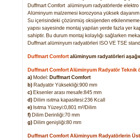
Duffmart
Comfort
alüminyum radyatörlerde elektro 
Alüminyum malzemesi korozyona yüksek dayanım 
Su içerisindeki çözünmüş oksijenden etkilenmemek
yapısı sayesinde montaj yapılan yerde fazla yer ka
sahiptir. Bu durum montaj kolaylığı sağlarken mekan
Duffmart alüminyum radyatörleri ISO VE TSE standar
Duffmart Comfort
alüminyum radyatörleri aşağıd
Duffmart Comfort Alüminyum Radyatör Teknik öz
a)
Model:
Duffmart Comfort
b)
Radyatör Yüksekliği:900 mm
c)
Eksenler arası mesafe:845 mm
d)
Dilim ısıtma kapasitesi:236 Kcall
e)
Isıtma Yüzeyi:0,801 m²/Dilim
f)
Dilim Derinliği:70 mm
g)
Dilim genişliği:80 mm
Duffmart Comfort
Alüminyum Radyatörlerin Üstü