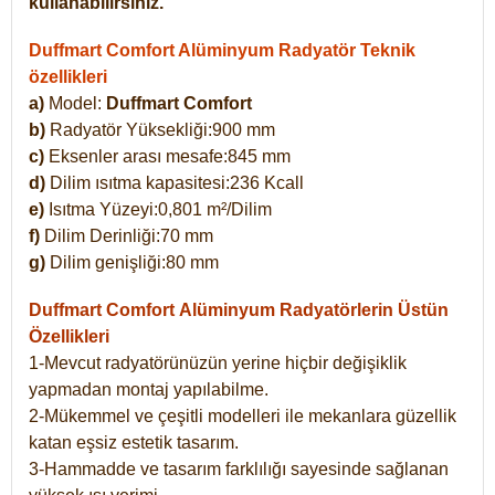
kullanabilirsiniz.
Duffmart Comfort Alüminyum Radyatör Teknik
özellikleri
a)
Model:
Duffmart Comfort
b)
Radyatör Yüksekliği:900 mm
c)
Eksenler arası mesafe:845 mm
d)
Dilim ısıtma kapasitesi:236 Kcall
e)
Isıtma Yüzeyi:0,801 m²/Dilim
f)
Dilim Derinliği:70 mm
g)
Dilim genişliği:80 mm
Duffmart Comfort
Alüminyum Radyatörlerin Üstün
Özellikleri
1-Mevcut radyatörünüzün yerine hiçbir değişiklik
yapmadan montaj yapılabilme.
2-Mükemmel ve çeşitli modelleri ile mekanlara güzellik
katan eşsiz estetik tasarım.
3-Hammadde ve tasarım farklılığı sayesinde sağlanan