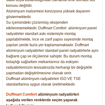
konusu değildir.
Alüminyum malzemesi korozyona yüksek dayanım
göstermektedir.
Su içerisindeki çözünmüş oksijenden
etkilenmemektedir. Duffmart
Comfort
alüminyum panel
radyatörler standart askı sistemiyle montaj
yapılabilmekte, ince ve zarif yapısı sayesinde montaj
yapılan yerde fazla yer kaplamamaktadır. Duffmart
alüminyum radyatörleri standart panel radyatörlerle aynı
bağlantı çap ve ölçülerine sahiptir. Bu durum montaj
kolaylığı sağlarken mekanlarınız da eskiyen
radyatörlerinizin tesisatınızda herhangi bir değişiklik
yapmadan değiştirilmesine olanak verir.
Duffmart alüminyum radyatörleri ISO VE TSE
standartlarına uygun olarak üretilmektedir.
Duffmart Comfort
alüminyum radyatörleri
aşağıda verilen renklerde seçim yaparak