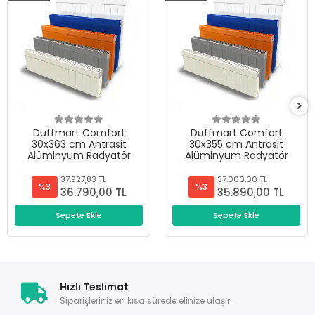
Duffmart Comfort
Duffmart Comfort
30x363 cm Antrasit
30x355 cm Antrasit
Alüminyum Radyatör
Alüminyum Radyatör
37.927,83 TL
37.000,00 TL
%3
%3
36.790,00 TL
35.890,00 TL
Sepete Ekle
Sepete Ekle
Hızlı Teslimat
Siparişleriniz en kısa sürede elinize ulaşır.