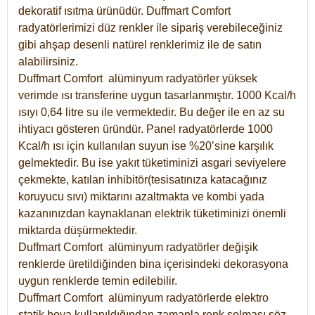
dekoratif ısıtma ürünüdür.
Duffmart Comfort
radyatörlerimizi düz renkler ile sipariş verebileceğiniz
gibi ahşap desenli natürel renklerimiz ile de satın
alabilirsiniz.
Duffmart Comfort alüminyum radyatörler yüksek
verimde ısı transferine uygun tasarlanmıştır. 1000 Kcal/h
ısıyı 0,64 litre su ile vermektedir. Bu değer ile en az su
ihtiyacı gösteren üründür. Panel radyatörlerde 1000
Kcal/h ısı için kullanılan suyun ise %20’sine karşılık
gelmektedir. Bu ise yakıt tüketiminizi asgari seviyelere
çekmekte, katılan inhibitör(tesisatınıza katacağınız
koruyucu sıvı) miktarını azaltmakta ve kombi yada
kazanınızdan kaynaklanan elektrik tüketiminizi önemli
miktarda düşürmektedir.
Duffmart Comfort alüminyum radyatörler değişik
renklerde üretildiğinden bina içerisindeki dekorasyona
uygun renklerde temin edilebilir.
Duffmart
Comfort
alüminyum radyatörlerde elektro
statik boya kullanıldığından zamanla renk solması söz