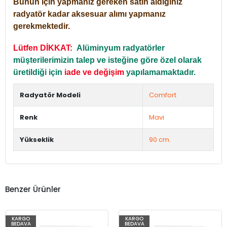
Bunun için yapmanız gereken satın aldığınız
radyatör kadar aksesuar alımı yapmanız
gerekmektedir.
Lütfen DİKKAT:
Alüminyum radyatörler
müşterilerimizin talep ve isteğine göre özel olarak
üretildiği için
iade ve değişim
yapılamamaktadır.
Radyatör Modeli
Comfort
Renk
Mavi
Yükseklik
90 cm.
Benzer Ürünler
KARGO
KARGO
BEDAVA
BEDAVA